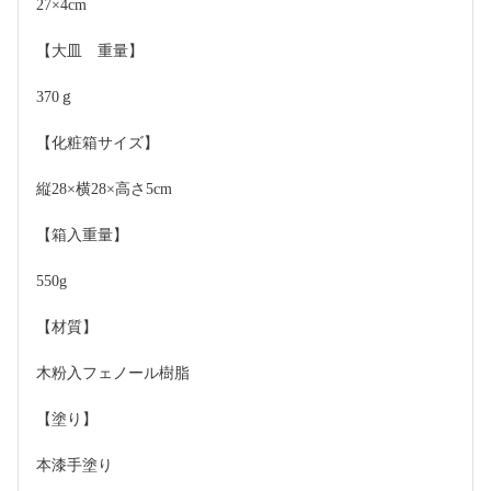
27×4cm
【大皿　重量】
370ｇ
【化粧箱サイズ】
縦28×横28×高さ5cm
【箱入重量】
550g
【材質】
木粉入フェノール樹脂
【塗り】
本漆手塗り