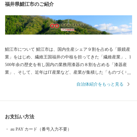
福井県鯖江市のご紹介
鯖江市について 鯖江市は、国内生産シェア９割を占める「眼鏡産
業」をはじめ、繊維王国福井の中核を担ってきた「繊維産業」、1
500年余の歴史を有し国内の業務用漆器の８割を占める「漆器産
業」、そして、近年はIT産業など、産業が集積した「ものづくり
のまち」です。 王山古墳をはじめ、古墳の多い古代ロマンのまち
自治体紹介をもっと見る
であり、近松門左衛門が幼少期を過ごした地域には当時をしのぶ
街並みが残っています。 豊かな自然にも恵まれ、日本歴史公園百
選に認定されている西山公園は日本海側随一のつつじの名所とし
て親しまれています。 めがねのまちさばえのSDGsについて 鯖江
お支払い方法
市はものづくり分野を中心に内発的に発展し、成長を遂げてきた
まちです。 その発展を支えてきたのは、女性の活躍、時代を見据
au PAY カード（番号入力不要）
えイノベーションを繰り広げてきた市民性、市民一人ひとりが主