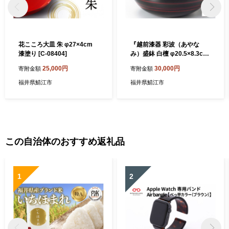
花こころ大皿 朱 φ27×4cm
『越前漆器 彩波（あやな
漆塗り [C-08404]
み）盛鉢 白檀 φ20.5×8.3cm
漆塗り』[C-08405]
25,000円
30,000円
寄附金額
寄附金額
福井県鯖江市
福井県鯖江市
この自治体のおすすめ返礼品
1
2