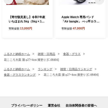
【寄付額見直し】令和7年産
Apple Watch 専用バンド
いちほまれ 5kg（5kg × 1
「Air bangle」 べっ甲カラー
袋）×1回 [B-02034] / お米 精
（ブラウン）（38 / 40 / 41モ
13,000円
47,000円
寄附金額
寄附金額
米 白米 小分け 便利 ごはん
デル）[E-03413] / 日本製 お
コメ ブランド米 人気 品種 特
しゃれ デザイン ギフト プレ
A コシヒカリ こしひかり
ゼント 包装 バングル 時計ベ
ルト 時計バンド メンズ レデ
ィース アップルウォッチバ
ンド
ふるさと納税ホーム
雑貨・日用品
食器・グラス
花こころ大皿 溜 φ27×4cm 漆塗り [C-08404]
ふるさと納税ホーム
ランキング
雑貨・日用品ランキング
食器・グラスランキング
花こころ大皿 溜 φ27×4cm 漆塗り [C-08404]
プライバシーポリシー
運営会社
自治体関係者の皆様へ