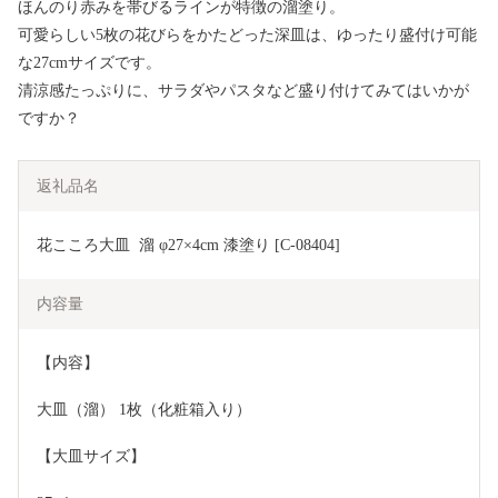
ほんのり赤みを帯びるラインが特徴の溜塗り。
可愛らしい5枚の花びらをかたどった深皿は、ゆったり盛付け可能
な27cmサイズです。
清涼感たっぷりに、サラダやパスタなど盛り付けてみてはいかが
ですか？
返礼品名
花こころ大皿  溜 φ27×4cm 漆塗り [C-08404]
内容量
【内容】
大皿（溜） 1枚（化粧箱入り）
【大皿サイズ】