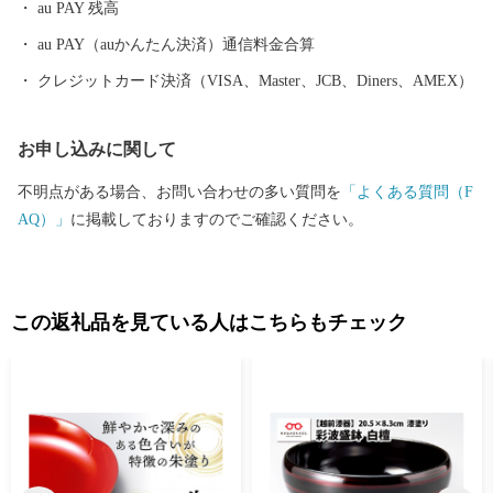
au PAY 残高
役になれる地域風土にあります。 今後、鯖江市が50年後、100年
後と将来にわたって成長力を確保し、持続可能なまちづくりを進
au PAY（auかんたん決済）通信料金合算
め、「誰一人取り残さない」社会の実現を目指し、「持続可能な
クレジットカード決済（VISA、Master、JCB、Diners、AMEX）
地域モデル"めがねのまちさばえ"」の確立のために、国連で採択
された国際目標「SDGs」の理念に賛同し、市民や経済界、市民団
お申し込みに関して
体、大学等と協働で一丸となって取り組みます。 お客様からいた
だいた個人情報は、鯖江市が責任をもって管理し、関係法令で定
不明点がある場合、お問い合わせの多い質問を
「よくある質問（F
められた場合を除き、第三者に譲渡したり、提供したりすること
AQ）」
に掲載しておりますのでご確認ください。
はございません。 なお、お客様からいただいた個人情報は、商品
の発送、事務連絡、いただいたふるさと納税の使い道に関する報
告、鯖江市が主催・出展するふるさと納税関連イベント情報の提
供及び鯖江市のふるさと納税に関する情報提供のために使用させ
この返礼品を見ている人はこちらもチェック
ていただき、その手段として、電子メールの配信やパンフレット
等の資料の郵送をさせていただくことがあります。 御不明な点
や、電子メールの配信又は資料の郵送停止等のご希望がございま
したら、ふるさと納税担当(furusato-sabae@soe.or.jp)までご連絡く
ださい。