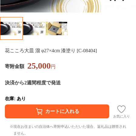
花こころ大皿 溜 φ27×4cm 漆塗り [C-08404]
25,000
寄附金額
円
決済から2週間程度で発送
在庫: あり
お気に入り
現在お住まいの自治体へ寄附申込いただいた場合、返礼品は贈答され
ません。