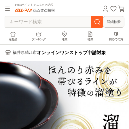
Pontaポイントでふるさと納税
詳細検索
返礼品
ランキング
地域
特集
初めての方
オンラインワンストップ申請対象
福井県鯖江市