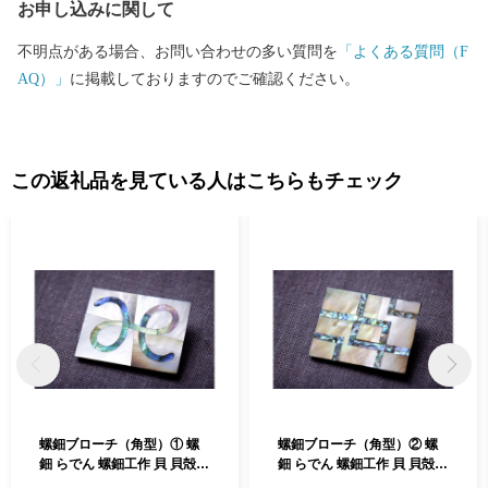
お申し込みに関して
不明点がある場合、お問い合わせの多い質問を
「よくある質問（F
AQ）」
に掲載しておりますのでご確認ください。
この返礼品を見ている人はこちらもチェック
螺鈿ブローチ（角型）① 螺
螺鈿ブローチ（角型）② 螺
鈿 らでん 螺鈿工作 貝 貝殻
鈿 らでん 螺鈿工作 貝 貝殻
装飾 桐箱入り 天然 天然素材
装飾 桐箱入り 天然 天然素材