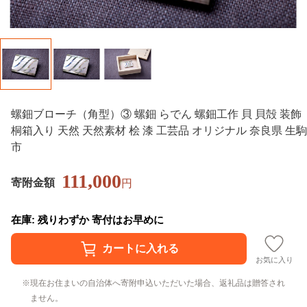
螺鈿ブローチ（角型）③ 螺鈿 らでん 螺鈿工作 貝 貝殻 装飾
桐箱入り 天然 天然素材 桧 漆 工芸品 オリジナル 奈良県 生駒
市
111,000
寄附金額
円
在庫: 残りわずか 寄付はお早めに
お気に入り
現在お住まいの自治体へ寄附申込いただいた場合、返礼品は贈答され
ません。