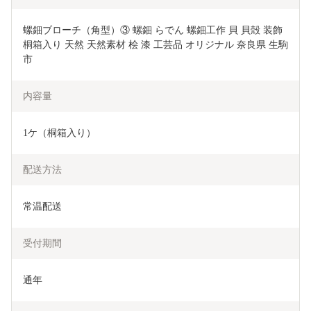
螺鈿ブローチ（角型）③ 螺鈿 らでん 螺鈿工作 貝 貝殻 装飾 
桐箱入り 天然 天然素材 桧 漆 工芸品 オリジナル 奈良県 生駒
市
内容量
1ケ（桐箱入り）
配送方法
常温配送
受付期間
通年