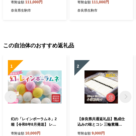
111,000円
111,000円
寄附金額
寄附金額
桧 漆 工芸品 オリジナル 奈良
桧 漆 工芸品 オリジナル 奈良
県 生駒市
県 生駒市
奈良県生駒市
奈良県生駒市
この自治体のおすすめ返礼品
1
2
幻の「レインボーラムネ」2
【奈良県共通返礼品】熟成仕
箱【令和8年8月発送】 レイ
込みの味とコシ 三輪素麺
ンボーラムネ 華やかな彩り
【誉】1.5kg 少人数向け食べ
10,000円
9,000円
寄附金額
寄附金額
インスタ映え かわいい ラム
きりサイズ そうめん ソーメ