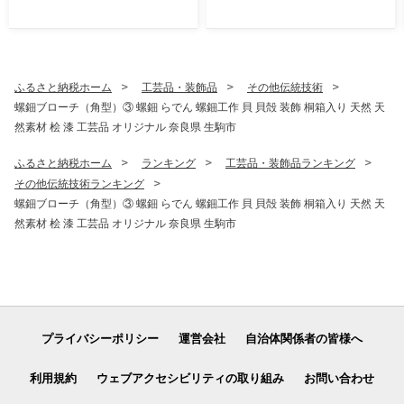
ネ 幻 ギフト 大人気 お菓子
ン 素麺 手延べ麺 乾麺 贈答
スイーツ おやつ 駄菓子 数量
プレゼント 小家族 食べきり
限定 国産 製菓 菓子 やみつき
ダンボール包装 奈良県 生駒
甘酸っぱい カリカリ ふんわ
市
り トロッ お取り寄せ 奈良県
ふるさと納税ホーム
工芸品・装飾品
その他伝統技術
生駒市 送料無料
螺鈿ブローチ（角型）③ 螺鈿 らでん 螺鈿工作 貝 貝殻 装飾 桐箱入り 天然 天
然素材 桧 漆 工芸品 オリジナル 奈良県 生駒市
ふるさと納税ホーム
ランキング
工芸品・装飾品ランキング
その他伝統技術ランキング
螺鈿ブローチ（角型）③ 螺鈿 らでん 螺鈿工作 貝 貝殻 装飾 桐箱入り 天然 天
然素材 桧 漆 工芸品 オリジナル 奈良県 生駒市
プライバシーポリシー
運営会社
自治体関係者の皆様へ
利用規約
ウェブアクセシビリティの取り組み
お問い合わせ