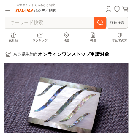
Pontaポイントでふるさと納税
詳細検索
返礼品
ランキング
地域
特集
初めての方
オンラインワンストップ申請対象
奈良県生駒市