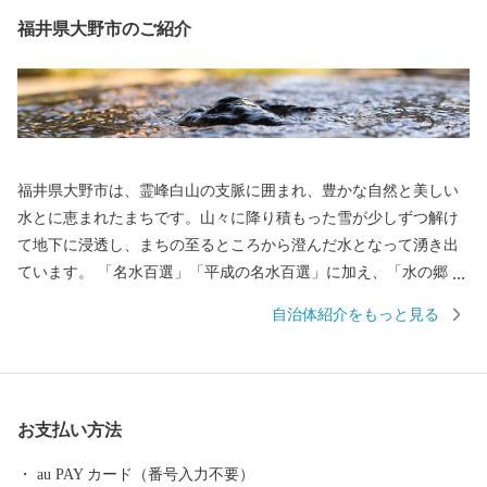
福井県大野市のご紹介
福井県大野市は、霊峰白山の支脈に囲まれ、豊かな自然と美しい
水とに恵まれたまちです。山々に降り積もった雪が少しずつ解け
て地下に浸透し、まちの至るところから澄んだ水となって湧き出
ています。 「名水百選」「平成の名水百選」に加え、「水の郷百
選」にも選ばれています。 まちの中心にそびえる越前大野城は、
自治体紹介をもっと見る
日本三大「天空の城」として全国的に有名になっています。城の
ふもとには、江戸時代から今もなお残る短冊状の風情ある城下町
が広がり、「北陸の小京都」と呼ばれています。 大野市では、未
来の子どもたちのため、将来の大野市を豊かなものにするため、
お支払い方法
「ひかりかがやき、たくましく、心ふれあうまち」の実現を目指
し、みんなが大野を好きになる「未来へつなぐまちづくり」を進
au PAY カード（番号入力不要）