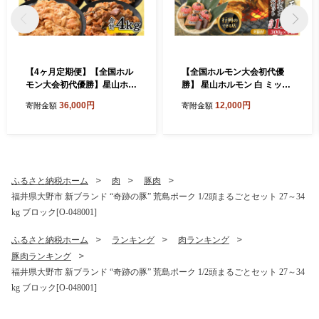
【4ヶ月定期便】【全国ホル
【全国ホルモン大会初代優
モン大会初代優勝】星山ホル
勝】 星山ホルモン 白 ミック
モン ホルモン全種類＋若鶏
ス ホルモン 1.2kg 食べ比べ
36,000円
12,000円
寄附金額
寄附金額
もも肉4ヶ月定期便セット
セット (白・ミックス 各300
【行列のできるお店】
g×2袋)(たれ付) 【行列のでき
るお店】｜ 焼肉 焼き肉 白 上
ミックス 味付き肉 焼肉用 B
BQ バーベキュー 定番 牛肉
焼肉 人気 おすすめ
ふるさと納税ホーム
肉
豚肉
福井県大野市 新ブランド “奇跡の豚” 荒島ポーク 1/2頭まるごとセット 27～34
kg ブロック[O-048001]
ふるさと納税ホーム
ランキング
肉ランキング
豚肉ランキング
福井県大野市 新ブランド “奇跡の豚” 荒島ポーク 1/2頭まるごとセット 27～34
kg ブロック[O-048001]