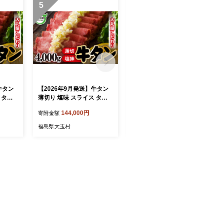
5
6
牛タン
【2026年9月発送】牛タン
【2026年8月発送】牛タン
 タン
薄切り 塩味 スライス タン
薄切り 塩味 スライス タン
10 冷
元 タン中 4kg 500g×8 冷凍
元 タン中 4kg 500g×8 冷凍
144,000円
144,000円
寄附金額
寄附金額
ン塩 焼
牛肉 牛たん 牛タン塩 焼肉
牛肉 牛たん 牛タン塩 焼肉
ー キャ
BBQ バーベキュー キャン
BBQ バーベキュー キャン
福島県大玉村
福島県大玉村
 ご家
プ アウトドア ご家庭用 贈
プ アウトドア ご家庭用 贈
ふるさ
答用 ギフト ふるさと納税
答用 ギフト ふるさと納税
噛み切れ
食べやすい 噛み切れる 柔ら
食べやすい 噛み切れる 柔ら
| 福島
か 便利 小分け 肉料理 福島
か 便利 小分け 肉料理 福島
県 大玉村
県 大玉村