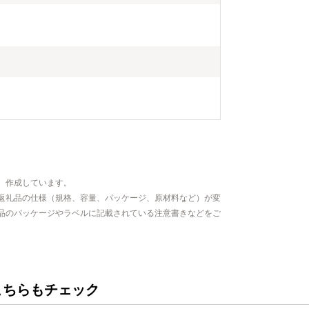
、作成しています。
返礼品の仕様（規格、容量、パッケージ、原材料など）が変
品のパッケージやラベルに記載されている注意書きなどをご
こちらもチェック