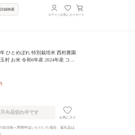
詳細検索
ログイン
お気に入り
カート
方
とめぼれ 特別栽培米 西村農園
玉村 お米 令和6年産 2024年産 コメ
メボレ ｜nm-hb03-R6
円
お気に入り
の自治体へ寄附申込いただいた場合、返礼品は
ん。