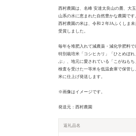
西村農園は、名峰 安達太良山の麓、大
山系の水に恵まれた自然豊かな農園です
西村農園の米は、令和２年JAふくしま
受賞しました。
毎年を堆肥入れて減農薬・減化学肥料で
特別栽培米「コシヒカリ」「ひとめぼれ
ぶ」、地元に愛されている「こがねもち
検査を受けた一等米を低温倉庫で保管し
米に仕上げ発送します。
※画像はイメージです。
発送元：西村農園
返礼品名