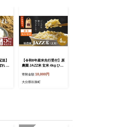
配送】
【令和8年産米先行受付】原
ぼれ 精
農園 JAZZ米 玄米 4kg ひと
メ お米
めぼれ 米 お米 こめ コメ ご
10,000円
寄附金額
 特別
飯 ヒトメボレ 大分県 大分
ヨシ腐葉
玖珠町 玖珠
大分県玖珠町
 ごは
にぎり
石巻