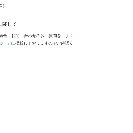
先人の知恵になります。 この「居久根」
EX）
の美しさから、2014年に「日本で最も美
に加盟を果たしました。
に関して
場合、お問い合わせの多い質問を
「よく
Q）」
に掲載しておりますのでご確認く