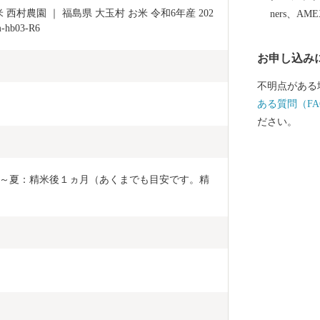
風を考慮した
米 西村農園 ｜ 福島県 大玉村 お米 令和6年産 202
ners、AM
を有した風景
b03-R6
しい村」連合
お申し込み
不明点がある
ある質問（FA
ださい。
～夏：精米後１ヵ月（あくまでも目安です。精