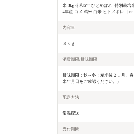
米 3kg 令和6年 ひとめぼれ  特別栽培
4年産 コメ 精米 白米 ヒトメボレ ｜nm-h
内容量
３ｋｇ
消費期限/賞味期限
賞味期限：秋～冬：精米後２ヵ月、春
米年月日をご確認ください。）
配送方法
常温配送
受付期間