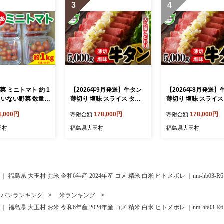
3
4
菜 ミニトマト 約 1
【2026年9月発送】牛タン
【2026年8月発送】
たいない野菜 数量限
薄切り 塩味 スライス タン
薄切り 塩味 スライス
元 タン中 5kg 500g×10 冷
元 タン中 5kg 500g×
4,000円
178,000円
178,000円
寄附金額
寄附金額
凍 | 牛肉 牛たん 牛タン塩 焼
凍 | 牛肉 牛たん 牛タ
肉 BBQ バーベキュー キャ
肉 BBQ バーベキュ
玉村
福島県大玉村
福島県大玉村
ンプ アウトドア 年末 ご家
ンプ アウトドア 年末
庭用 贈答用 ギフト ふるさ
庭用 贈答用 ギフト 
と納税 食べやすい 噛み切れ
と納税 食べやすい 
る 柔らか 便利 小分け | 福島
る 柔らか 便利 小分け 
県 大玉村
県 大玉村
 福島県 大玉村 お米 令和6年産 2024年産 コメ 精米 白米 ヒトメボレ ｜nm-hb03-R6
・パンランキング
米ランキング
 福島県 大玉村 お米 令和6年産 2024年産 コメ 精米 白米 ヒトメボレ ｜nm-hb03-R6