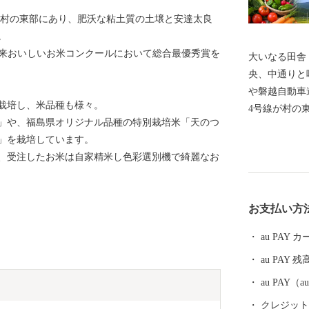
玉村の東部にあり、肥沃な粘土質の土壌と安達太良
。
未来おいしいお米コンクールにおいて総合最優秀賞を
大いなる田舎
央、中通りと
や磐越自動車
栽培し、米品種も様々。
4号線が村の
」や、福島県オリジナル品種の特別栽培米「天のつ
「あだたらの
」を栽培しています。
な農産物を
、受注したお米は自家精米し色彩選別機で綺麗なお
村 主な産業
太良川、百日
し、全国に誇
お支払い方
ます。 また
栽培しています。 大玉村は「居(い)久(ぐ)
au PAY
く有した村で
au PAY 残
「くね」は「
屋敷を取り囲
au PAY
はならないも
クレジットカ