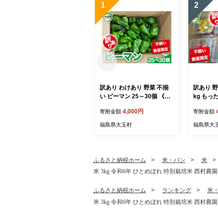
1
2
訳あり わけあり 野菜 不揃
訳あり 野
い ピーマン 25～30個 《数
kg もっ
量限定》 新鮮 夏野菜 大玉
定
4,000円
寄附金額
寄附金額
村 もったいない野菜 ｜ om-
pmwa-R8
福島県大玉村
福島県大
ふるさと納税ホーム
米・パン
米
米 3kg 令和6年 ひとめぼれ 特別栽培米 西村農園 ｜
ふるさと納税ホーム
ランキング
米
米 3kg 令和6年 ひとめぼれ 特別栽培米 西村農園 ｜