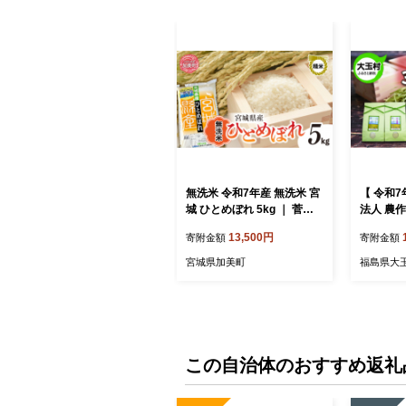
無洗米 令和7年産 無洗米 宮
【 令和7
城 ひとめぼれ 5kg ｜ 菅原
法人 農作
精米工業 宮城県 加美町 ｜ s
】 3品種 食べ比べ セット 3
13,500円
寄附金額
寄附金額
w-hb05-mu-r7 ｜ ヒトメボ
㎏ （ コ
レ 米 コメ ごはん お米
とめぼれ 
宮城県加美町
福島県大
イーン 1
こしひか
【gj-tk0
この自治体のおすすめ返礼