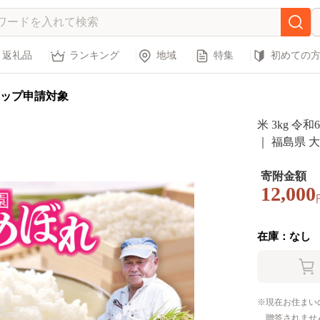
返礼品
ランキング
地域
特集
初めての
ップ申請対象
米 3kg 令和6年 ひ
｜ 福島県 大
精米 白米 ヒト
寄附金額
12,000
在庫：なし
現在お住まい
贈答されませ