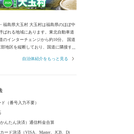
・福島県大玉村 大玉村は福島県のほぼ中
呼ばれる地域にあります。東北自動車道
道のインターチェンジから約10分。 国道
東部地区を縦断しており、国道に隣接する
里直売所」では村内で収穫された、新鮮
自治体紹介をもっと見る
販売しています。 ◆大玉村はこんな
は農業です。 安達太良山を源流とする安達
川、杉田川の3つの豊かな流れが水田を潤
れる自慢のおいしいお米がつくられてい
法
、ソバの生産にも取り組み、良質のソバを
根(ね)」を多
 カード（番号入力不要）
す。 いぐねの「い」は「居」で家を、
高
久根」で土地の境界を意味しています。
む屋敷林は、防風・防雪林としてなくて
（auかんたん決済）通信料金合算
のです。安達太良山から吹き付けられる
ード決済（VISA、Master、JCB、Di