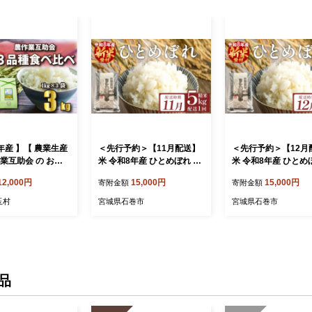
年産 】【 農業生産
＜先行予約＞【11月配送】
＜先行予約＞【12月
業互助会 の お米
米 令和8年産 ひとめぼれ 精
米 令和8年産 ひとめ
米 5kg 単品 こめ コメ お米
米 5kg 単品 こめ コ
12,000円
15,000円
15,000円
寄附金額
寄附金額
シヒカリ 1㎏ 、 ひ
ご飯 白米 ヒトメボレ 特別
ご飯 白米 ヒトメボレ
1㎏ 、 ミルキーク
栽培米 減農薬栽培 ヨシ腐葉
栽培米 減農薬栽培 
玉村
宮城県石巻市
宮城県石巻市
㎏ ） 福島県 大玉村
土米 ブランド米 国産 ごは
土米 ブランド米 国産
り ヒトメボレ 米
ん ライス お弁当 おにぎり
ん ライス お弁当 お
3-R7】
宮城県 石巻市 宮城 石巻
宮城県 石巻市 宮城 
品