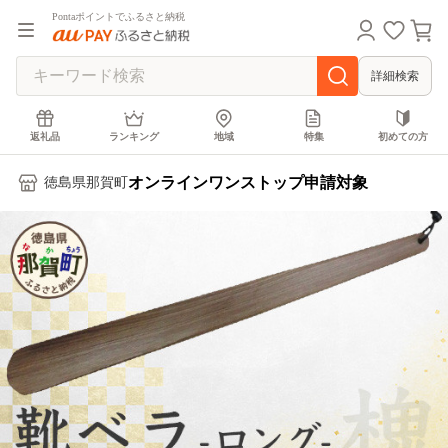
Pontaポイントでふるさと納税
詳細検索
返礼品
ランキング
地域
特集
初めての方
オンラインワンストップ申請対象
徳島県那賀町