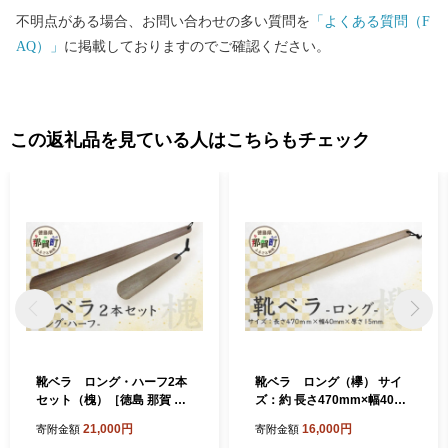
不明点がある場合、お問い合わせの多い質問を
「よくある質問（F
AQ）」
に掲載しておりますのでご確認ください。
この返礼品を見ている人はこちらもチェック
靴ベラ ロング・ハーフ2本
靴ベラ ロング（欅） サイ
セット（槐）［徳島 那賀 靴
ズ：約 長さ470mm×幅40m
ベラ くつべら 木材 木製品 靴
m×厚さ15mm［徳島 那賀 靴
21,000円
16,000円
寄附金額
寄附金額
革靴 スニーカー メンズ レデ
ベラ くつべら 木材 木製品 靴