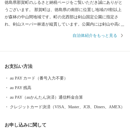
徳島県那賀町のふるさと納税ページをご覧いただき誠にありがと
うございます。 那賀町は、徳島県の南部に位置し地域の9割以上
が森林の中山間地域です。町の北西部は剣山国定公園に指定さ
れ、剣山スーパー林道が縦貫しています。公園内には剣山や高の
瀬峡などの大自然があり、貴重な野生動植物を抱えています。ま
自治体紹介をもっと見る
た、那賀川や坂州木頭川の清流が大釜の滝、大轟の滝などの瀑布
を創造し、秋には辺りの紅葉と一体となって非常に美しい景観で
す。町内では、柚の生産が盛んに行われ、とりわけ木頭ゆずは全
国的に人気を集めています。その他にも、日本一の生産量を誇り
お支払い方法
正月飾りに使われる万年青（おもと）や県内有数のお茶の産地で
もあります。 ふるさと納税をきっかけに一人でも多くの方に那賀
au PAY カード（番号入力不要）
町を知っていただければ幸いです。
au PAY 残高
au PAY（auかんたん決済）通信料金合算
クレジットカード決済（VISA、Master、JCB、Diners、AMEX）
お申し込みに関して