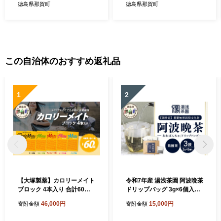
ィース 男性 女性 軽い ロング
革靴 スニーカー メンズ レデ
徳島県那賀町
徳島県那賀町
ハーフ 2本 2本セット セット
ィース 男性 女性 軽い ロング
和風 シンプル おしゃれ 上品
和風 シンプル おしゃれ 上品
インテリア 雑貨 会社 オフィ
インテリア 雑貨 会社 オフィ
ス ビジネス 新生活 社会人 入
ス ビジネス 新生活 社会人 入
社祝い 玄関 就職 誕生日 父の
社祝い 玄関 就職 誕生日 父の
日 ギフト プレゼント］【KT-
日 ギフト プレゼント］【KT-
この自治体のおすすめ返礼品
3-3】
1-2】
1
2
【大塚製薬】カロリーメイト
令和7年産 湯浅茶園 阿波晩茶
ブロック 4本入り 合計60箱 5
ドリップバッグ 3g×6個入×3
種類×各12箱【徳島 那賀 カ
袋 【徳島県 那賀町 徳島 那賀
46,000円
15,000円
寄附金額
寄附金額
ロリーメイト チョコ バニラ
阿波晩茶 相生晩茶 番茶 国産
メープル チーズ フルーツ ビ
生産者直送 乳酸菌 特産品 発