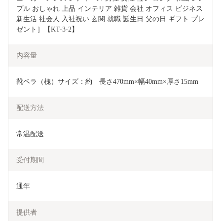
プル おしゃれ 上品 インテリア 雑貨 会社 オフィス ビジネス 
新生活 社会人 入社祝い 玄関 就職 誕生日 父の日 ギフト プレ
ゼント］【KT-3-2】
内容量
靴ベラ（槐）サイズ：約　長さ470mm×幅40mm×厚さ15mm
配送方法
常温配送
受付期間
通年
提供者