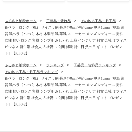
タミン ミネラル たんぱく質
酵茶 ティーパック ティーバ
脂質 糖質 5大栄養素 バラン
ッグ お茶 赤ちゃん 子供 妊婦
ス栄養食 栄養補給 仕事 勉強
さん お取り寄せ お土産 伝統
スポーツ 防災 災害 地震 非常
製法 手作り 数量限定 期間限
ふるさと納税ホーム
工芸品・装飾品
その他木工品・竹工品
食 常備食 備蓄 受験 受験応援
定】YT-2_2025
靴ベラ ロング（槐） サイズ：約 長さ470mm×幅40mm×厚さ15mm［徳島 那
新生活 大塚製薬】MS-2
賀 靴ベラ くつべら 木材 木製品 靴 革靴 スニーカー メンズ レディース 男性
女性 軽い ロング 和風 シンプル おしゃれ 上品 インテリア 雑貨 会社 オフィス
ビジネス 新生活 社会人 入社祝い 玄関 就職 誕生日 父の日 ギフト プレゼン
ト］【KT-3-2】
ふるさと納税ホーム
ランキング
工芸品・装飾品ランキング
その他木工品・竹工品ランキング
靴ベラ ロング（槐） サイズ：約 長さ470mm×幅40mm×厚さ15mm［徳島 那
賀 靴ベラ くつべら 木材 木製品 靴 革靴 スニーカー メンズ レディース 男性
女性 軽い ロング 和風 シンプル おしゃれ 上品 インテリア 雑貨 会社 オフィス
ビジネス 新生活 社会人 入社祝い 玄関 就職 誕生日 父の日 ギフト プレゼン
ト］【KT-3-2】