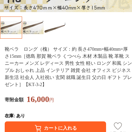
靴ベラ ロング（槐） サイズ：約 長さ470mm×幅40mm×厚
さ15mm［徳島 那賀 靴ベラ くつべら 木材 木製品 靴 革靴 ス
ニーカー メンズ レディース 男性 女性 軽い ロング 和風 シン
プル おしゃれ 上品 インテリア 雑貨 会社 オフィス ビジネス
新生活 社会人 入社祝い 玄関 就職 誕生日 父の日 ギフト プレ
ゼント］【KT-3-2】
16,000
寄附金額
円
在庫: あり