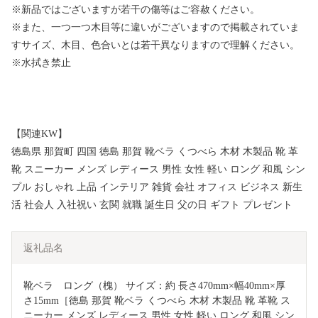
※新品ではございますが若干の傷等はご容赦ください。
※また、一つ一つ木目等に違いがございますので掲載されていま
すサイズ、木目、色合いとは若干異なりますので理解ください。
※水拭き禁止
【関連KW】
徳島県 那賀町 四国 徳島 那賀 靴ベラ くつべら 木材 木製品 靴 革
靴 スニーカー メンズ レディース 男性 女性 軽い ロング 和風 シン
プル おしゃれ 上品 インテリア 雑貨 会社 オフィス ビジネス 新生
活 社会人 入社祝い 玄関 就職 誕生日 父の日 ギフト プレゼント
返礼品名
靴ベラ　ロング（槐） サイズ：約 長さ470mm×幅40mm×厚
さ15mm［徳島 那賀 靴ベラ くつべら 木材 木製品 靴 革靴 ス
ニーカー メンズ レディース 男性 女性 軽い ロング 和風 シン