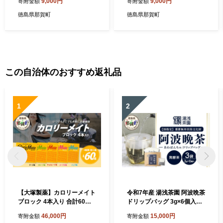
9,000円
9,000円
寄附金額
寄附金額
ー メンズ レディース 男性 女
ー メンズ レディース 男性 女
性 軽い 持ち運び 携帯用 日常
性 軽い 持ち運び 携帯用 日常
徳島県那賀町
徳島県那賀町
使い 和風 シンプル おしゃれ
使い 和風 シンプル おしゃれ
上品 インテリア 雑貨 会社 オ
上品 インテリア 雑貨 会社 オ
フィス ビジネス 新生活 社会
フィス ビジネス 新生活 社会
人 入社祝い 玄関 就職 誕生日
人 入社祝い 玄関 就職 誕生日
父の日 ギフト プレゼント］
父の日 ギフト プレゼント］
【KT-1-1】
【KT-3-1】
この自治体のおすすめ返礼品
1
2
【大塚製薬】カロリーメイト
令和7年産 湯浅茶園 阿波晩茶
ブロック 4本入り 合計60箱 5
ドリップバッグ 3g×6個入×3
種類×各12箱【徳島 那賀 カ
袋 【徳島県 那賀町 徳島 那賀
46,000円
15,000円
寄附金額
寄附金額
ロリーメイト チョコ バニラ
阿波晩茶 相生晩茶 番茶 国産