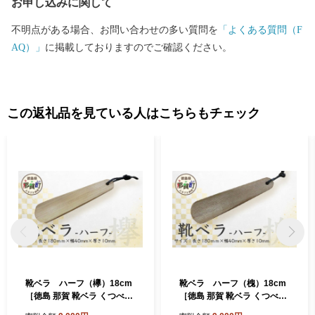
お申し込みに関して
不明点がある場合、お問い合わせの多い質問を
「よくある質問（F
AQ）」
に掲載しておりますのでご確認ください。
この返礼品を見ている人はこちらもチェック
靴ベラ ハーフ（欅）18cm
靴ベラ ハーフ（槐）18cm
［徳島 那賀 靴ベラ くつべら
［徳島 那賀 靴ベラ くつべら
木材 木製品 靴 革靴 スニーカ
木材 木製品 靴 革靴 スニーカ