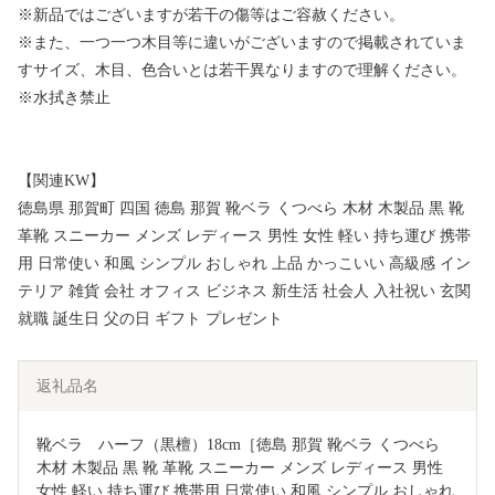
※新品ではございますが若干の傷等はご容赦ください。
※また、一つ一つ木目等に違いがございますので掲載されていま
すサイズ、木目、色合いとは若干異なりますので理解ください。
※水拭き禁止
【関連KW】
徳島県 那賀町 四国 徳島 那賀 靴ベラ くつべら 木材 木製品 黒 靴
革靴 スニーカー メンズ レディース 男性 女性 軽い 持ち運び 携帯
用 日常使い 和風 シンプル おしゃれ 上品 かっこいい 高級感 イン
テリア 雑貨 会社 オフィス ビジネス 新生活 社会人 入社祝い 玄関
就職 誕生日 父の日 ギフト プレゼント
返礼品名
靴ベラ　ハーフ（黒檀）18cm［徳島 那賀 靴ベラ くつべら 
木材 木製品 黒 靴 革靴 スニーカー メンズ レディース 男性 
女性 軽い 持ち運び 携帯用 日常使い 和風 シンプル おしゃれ 