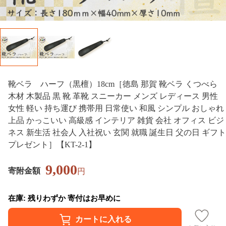
靴ベラ ハーフ（黒檀）18cm［徳島 那賀 靴ベラ くつべら
木材 木製品 黒 靴 革靴 スニーカー メンズ レディース 男性
女性 軽い 持ち運び 携帯用 日常使い 和風 シンプル おしゃれ
上品 かっこいい 高級感 インテリア 雑貨 会社 オフィス ビジ
ネス 新生活 社会人 入社祝い 玄関 就職 誕生日 父の日 ギフト
プレゼント］【KT-2-1】
9,000
寄附金額
円
在庫: 残りわずか 寄付はお早めに