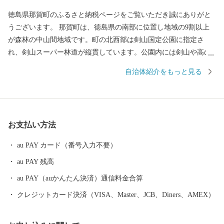
徳島県那賀町のふるさと納税ページをご覧いただき誠にありがと
うございます。 那賀町は、徳島県の南部に位置し地域の9割以上
が森林の中山間地域です。町の北西部は剣山国定公園に指定さ
れ、剣山スーパー林道が縦貫しています。公園内には剣山や高の
瀬峡などの大自然があり、貴重な野生動植物を抱えています。ま
自治体紹介をもっと見る
た、那賀川や坂州木頭川の清流が大釜の滝、大轟の滝などの瀑布
を創造し、秋には辺りの紅葉と一体となって非常に美しい景観で
す。町内では、柚の生産が盛んに行われ、とりわけ木頭ゆずは全
国的に人気を集めています。その他にも、日本一の生産量を誇り
お支払い方法
正月飾りに使われる万年青（おもと）や県内有数のお茶の産地で
もあります。 ふるさと納税をきっかけに一人でも多くの方に那賀
au PAY カード（番号入力不要）
町を知っていただければ幸いです。
au PAY 残高
au PAY（auかんたん決済）通信料金合算
クレジットカード決済（VISA、Master、JCB、Diners、AMEX）