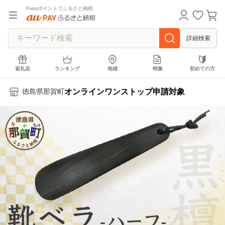
Pontaポイントでふるさと納税
詳細検索
返礼品
ランキング
地域
特集
初めての方
オンラインワンストップ申請対象
徳島県那賀町