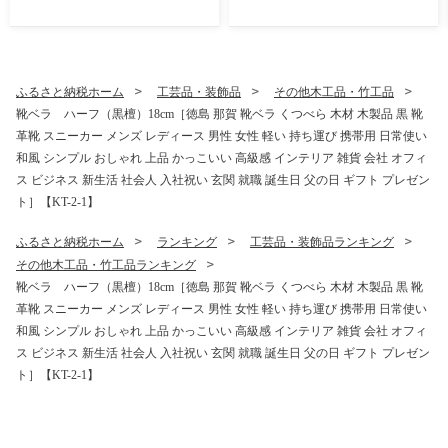
メープル チーズ フルーツ ビ
生産者直送 乳酸菌 特産品 発
タミン ミネラル たんぱく質
酵茶 ティーパック ティーバ
脂質 糖質 5大栄養素 バラン
ッグ お茶 赤ちゃん 子供 妊婦
ス栄養食 栄養補給 仕事 勉強
さん お取り寄せ お土産 伝統
スポーツ 防災 災害 地震 非常
製法 手作り 数量限定 期間限
ふるさと納税ホーム
工芸品・装飾品
その他木工品・竹工品
食 常備食 備蓄 受験 受験応援
定】YT-2_2025
靴ベラ ハーフ（黒檀）18cm［徳島 那賀 靴ベラ くつべら 木材 木製品 黒 靴
新生活 大塚製薬】MS-2
革靴 スニーカー メンズ レディース 男性 女性 軽い 持ち運び 携帯用 日常使い
和風 シンプル おしゃれ 上品 かっこいい 高級感 インテリア 雑貨 会社 オフィ
ス ビジネス 新生活 社会人 入社祝い 玄関 就職 誕生日 父の日 ギフト プレゼン
ト］【KT-2-1】
ふるさと納税ホーム
ランキング
工芸品・装飾品ランキング
その他木工品・竹工品ランキング
靴ベラ ハーフ（黒檀）18cm［徳島 那賀 靴ベラ くつべら 木材 木製品 黒 靴
革靴 スニーカー メンズ レディース 男性 女性 軽い 持ち運び 携帯用 日常使い
和風 シンプル おしゃれ 上品 かっこいい 高級感 インテリア 雑貨 会社 オフィ
ス ビジネス 新生活 社会人 入社祝い 玄関 就職 誕生日 父の日 ギフト プレゼン
ト］【KT-2-1】