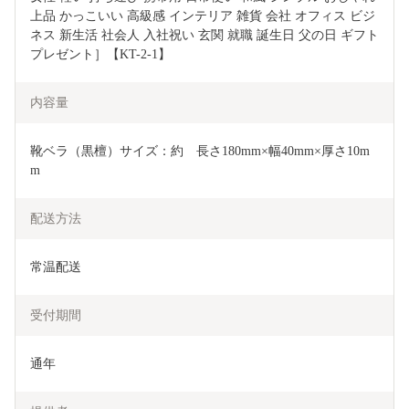
上品 かっこいい 高級感 インテリア 雑貨 会社 オフィス ビジ
ネス 新生活 社会人 入社祝い 玄関 就職 誕生日 父の日 ギフト 
プレゼント］【KT-2-1】
内容量
靴ベラ（黒檀）サイズ：約　長さ180mm×幅40mm×厚さ10m
m
配送方法
常温配送
受付期間
通年