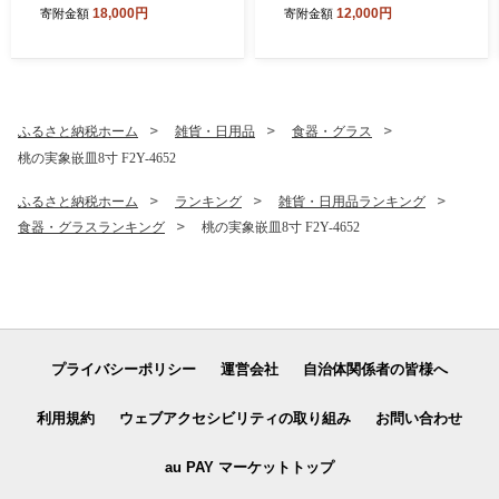
県産 ピオーネ 1.6kg(2~4房)
げ物 炒め物 サラダ 山形県 食
18,000円
12,000円
寄附金額
寄附金額
種無し ぶどう 2026年8月下
用油 食用オイル 調理油 油 食
旬から順次発送 F2Y-5456
品 山形県 F2Y-1730
ふるさと納税ホーム
雑貨・日用品
食器・グラス
桃の実象嵌皿8寸 F2Y-4652
ふるさと納税ホーム
ランキング
雑貨・日用品ランキング
食器・グラスランキング
桃の実象嵌皿8寸 F2Y-4652
プライバシーポリシー
運営会社
自治体関係者の皆様へ
利用規約
ウェブアクセシビリティの取り組み
お問い合わせ
au PAY マーケットトップ