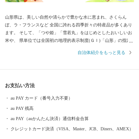
山形県は、美しい自然や清らかで豊かな水に恵まれ、さくらん
ぼ、ラ・フランスなど 全国に誇れる四季折々の特産品が多くあり
ます。 そして、「つや姫」「雪若丸」をはじめとしたおいしいお
米や、 県単位では全国初の地理的表示制度(ＧＩ)「山形」の指定
を受けた日本酒など、「日本一美食・美酒県やまがた」にふさわ
自治体紹介をもっと見る
しい逸品も自慢です。 また、最上川舟運によって伝えられた上方
の技術を磨き、研ぎ澄まされてきた多くの素晴らしい工芸品があ
ります。 さらに、豊かな自然に恵まれ、海水浴や果物狩り、スキ
ーなど、四季を通じて山形を感じ、楽しんでいただけるレジャー
お支払い方法
も目白押しです。 そんな山形県への旅を一層豊かなものにするの
が温泉です。山形県は、全ての市町村に温泉が湧出し、山や渓谷
au PAY カード（番号入力不要）
に囲まれた温泉、近代的な大型旅館が立並ぶ温泉、 湯治の温泉、
au PAY 残高
海沿いの温泉など、様々なタイプの温泉を楽しむことができま
す。 ふるさと納税を機に山形へお越しいただき、旬の味覚、歴史
au PAY（auかんたん決済）通信料金合算
や文化、自然をお楽しみください。
クレジットカード決済（VISA、Master、JCB、Diners、AMEX）