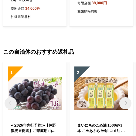
38,000円
寄附金額
34,000円
寄附金額
愛媛県松前町
沖縄県読谷村
この自治体のおすすめ返礼品
1
2
≪2026年先行予約≫【仲野
まいにちのこめ油 1500g×3
観光果樹園】ご家庭用 山形
本 こめあぶら 米油 コメ油 揚