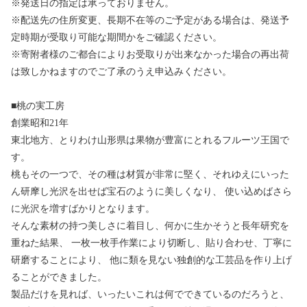
※発送日の指定は承っておりません。
※配送先の住所変更、長期不在等のご予定がある場合は、発送予
定時期が受取り可能な期間かをご確認ください。
※寄附者様のご都合によりお受取りが出来なかった場合の再出荷
は致しかねますのでご了承のうえ申込みください。
■桃の実工房
創業昭和21年
東北地方、とりわけ山形県は果物が豊富にとれるフルーツ王国で
す。
桃もその一つで、その種は材質が非常に堅く、それゆえにいった
ん研摩し光沢を出せば宝石のように美しくなり、 使い込めばさら
に光沢を増すばかりとなります。
そんな素材の持つ美しさに着目し、何かに生かそうと長年研究を
重ねた結果、 一枚一枚手作業により切断し、貼り合わせ、丁寧に
研磨することにより、 他に類を見ない独創的な工芸品を作り上げ
ることができました。
製品だけを見れば、いったいこれは何でできているのだろうと、