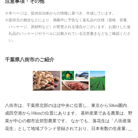
注意事項・その他
本ページは、提供自治体からの情報に基づき、作成しています。
提供元の都合などにより、掲載中に予告なく返礼品の仕様（規格、容量、
パッケージ、原材料など）が変更される場合がございます。お届けした返
礼品のパッケージやラベルに記載されている注意書きなどをご確認くださ
い。
千葉県八街市のご紹介
八街市は、千葉県北部のほぼ中央に位置し、東京から50km圏内、
成田空港から10kmの位置にあります。 基幹産業である農業は、野
菜が中心の都市近郊型農業です。 なかでも、落花生は「八街産落
花生」として地域ブランド登録されており、日本有数の生産量と
味を誇っています。 「緑豊かに心豊かに健やかに ともに支えあ