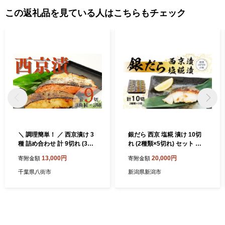
この返礼品を見ている人はこちらもチェック
＼ 調理簡単！ ／ 西京漬け 3
銀だら 西京 塩糀 漬け 10切
種 詰め合わせ 計 9切れ (3種×
れ (2種類×5切れ) セット 詰
3切) 西京漬け銀だら 西京漬
め合わせ 塩こうじ 銀鱈 漬魚
13,000円
20,000円
寄附金額
寄附金額
け魚 西京漬け詰め合わせ セ
焼き魚 魚 魚介 魚介類 食べ比
ット 魚 魚介類 魚西京漬け
べ 簡単 時短 贈り物 贈答用
千葉県八街市
新潟県新潟市
ギフト プレゼント 加工食品
海鮮セット