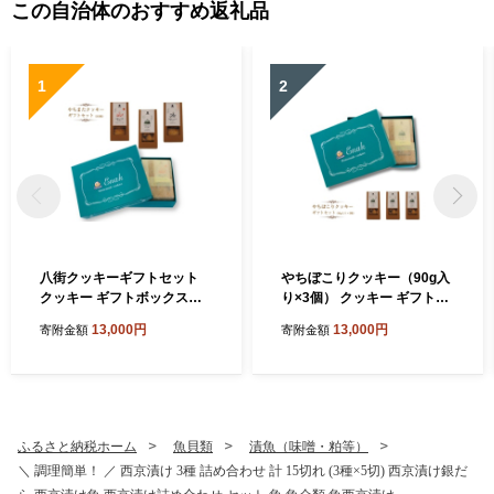
この自治体のおすすめ返礼品
1
2
八街クッキーギフトセット
やちぼこりクッキー（90g入
クッキー ギフトボックスク
り×3個） クッキー ギフトボ
ッキー 焼き菓子 プレゼント
ックスクッキー 焼き菓子 プ
13,000円
13,000円
寄附金額
寄附金額
贈答用 お取り寄せスイーツ
レゼント 贈答用 お取り寄せ
スイーツ
ふるさと納税ホーム
魚貝類
漬魚（味噌・粕等）
＼ 調理簡単！ ／ 西京漬け 3種 詰め合わせ 計 15切れ (3種×5切) 西京漬け銀だ