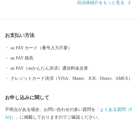
自治体紹介をもっと見る
い安心して暮らせる八街」をめざして、 豊かな自然を守り、便利
で快適、安全で安心なまちづくりを進めて参ります。皆様のご協
力・ご来訪をお待ちしております。
お支払い方法
au PAY カード（番号入力不要）
au PAY 残高
au PAY（auかんたん決済）通信料金合算
クレジットカード決済（VISA、Master、JCB、Diners、AMEX）
お申し込みに関して
不明点がある場合、お問い合わせの多い質問を
「よくある質問（F
AQ）」
に掲載しておりますのでご確認ください。