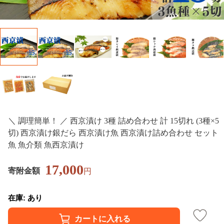
＼ 調理簡単！ ／ 西京漬け 3種 詰め合わせ 計 15切れ (3種×5
切) 西京漬け銀だら 西京漬け魚 西京漬け詰め合わせ セット
魚 魚介類 魚西京漬け
17,000
寄附金額
円
在庫: あり