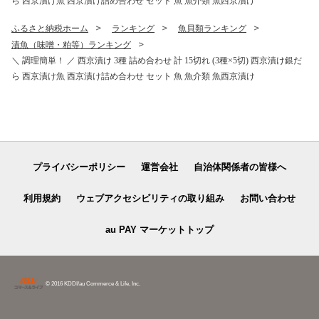
ら 西京漬け魚 西京漬け詰め合わせ セット 魚 魚介類 魚西京漬け
ふるさと納税ホーム
ランキング
魚貝類ランキング
漬魚（味噌・粕等）ランキング
＼ 調理簡単！ ／ 西京漬け 3種 詰め合わせ 計 15切れ (3種×5切) 西京漬け銀だ
ら 西京漬け魚 西京漬け詰め合わせ セット 魚 魚介類 魚西京漬け
プライバシーポリシー
運営会社
自治体関係者の皆様へ
利用規約
ウェブアクセシビリティの取り組み
お問い合わせ
au PAY マーケットトップ
© 2016 KDDI/au Commerce & Life, Inc.