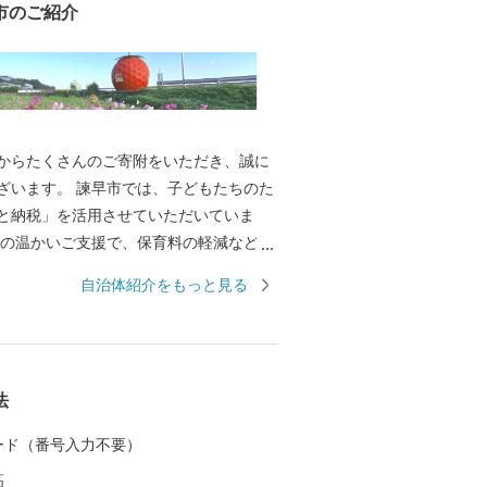
市のご紹介
からたくさんのご寄附をいただき、誠に
ざいます。 諫早市では、子どもたちのた
と納税」を活用させていただいていま
て環境が充実してきています。子育て世
自治体紹介をもっと見る
いただいており、今後、さらなる取組を
皆さまからの応援を心よりお待ちしてお
のほか、「産業振興」や「図書資料購
ーツ振興」などの事業に応じた複数の寄
法
用意しております。 ご寄附いただいた方
自慢の特産品などをお礼としてお送りし
 カード（番号入力不要）
 ふるさと諫早と、そこで遊ぶ子どもたち
高