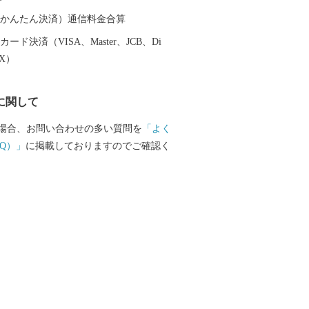
かべていただければ幸いです。 ふるさ
品、配送、寄附金受領証明書、ワンスト
（auかんたん決済）通信料金合算
書などに関するお問い合わせは下記へ お
ード決済（VISA、Master、JCB、Di
るさと納税サポート室 TEL:050-88
EX）
間：平日10：00～17：00） FAX:0957-
に関して
・祝日および年末年始は対応いたしかね
場合、お問い合わせの多い質問を
「よく
Q）」
に掲載しておりますのでご確認く