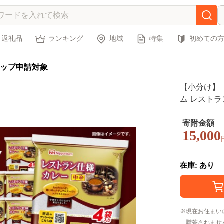
返礼品
ランキング
地域
特集
初めての
ップ申請対象
【小分け】
ム レストラ
P）/カレー 
円 オンライ
寄附金額
15,000
常食 防災 備蓄 / 諫早市 / 日本ハムマ
グ株式会社 [A
在庫: あり
現在お住まい
贈答されませ