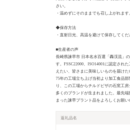
さい。
・温めずにそのままでも召し上がれます
◆保存方法
・直射日光、高温を避けて保存してくだ
■生産者の声
長崎県諫早市 日本名水百選「轟渓流」
す。FSSC22000、ISO14001に
えたい、皆さまに美味しいものを届けた
75年の工場立ち上げ当初より加工食品
り、この工場からチルドピザの石窯工房
多くのブランドが生まれました。最先端
まった諫早プラント品をよろしくお願い
返礼品名