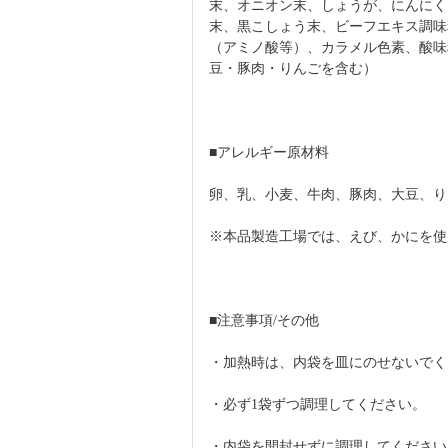
末、オニオン末、しょうが、にんにく
末、黒こしょう末、ビーフエキス調味
（アミノ酸等）、カラメル色素、酸味
豆・豚肉・りんごを含む）
■アレルギー原材料
卵、乳、小麦、牛肉、豚肉、大豆、り
※本品製造工場では、えび、かにを使
■注意事項/その他
・加熱時は、内袋を皿にのせないでく
・必ず1袋ずつ調理してください。
・内袋を開封せずに調理してください