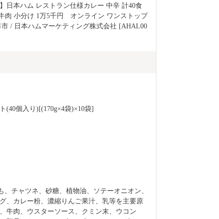
日本ハム レストラン仕様カレー 中辛 計40食
 牛肉 小分け 1万5千円　オンライン ワンストップ 
早市 / 日本ハムマーケティング株式会社 [AHAL00
個入り)[(170g×4袋)×10袋]
いも、チャツネ、砂糖、植物油、ソテーオニオン、
グ、カレー粉、濃縮りんご果汁、乳等を主要原
、牛肉、ウスターソース、クミン末、ウコン