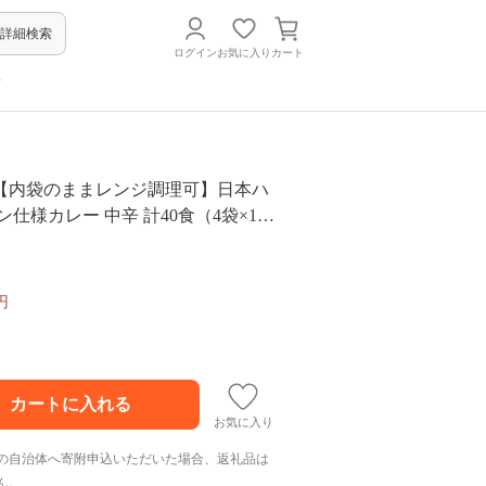
詳細検索
ログイン
お気に入り
カート
方
【内袋のままレンジ調理可】日本ハ
ン仕様カレー 中辛 計40食（4袋×10
かれー レトルト 牛肉 小分け 1万5千
ン ワンストップ 常温 長期保存 非
ーケティン
円
HAL003]
お気に入り
の自治体へ寄附申込いただいた場合、返礼品は
ん。