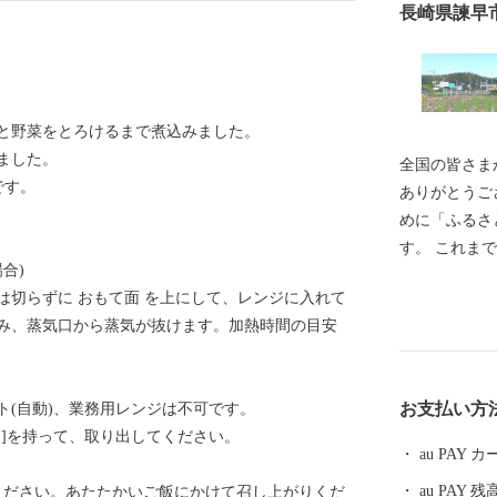
長崎県諫早
と野菜をとろけるまで煮込みました。
ました。
全国の皆さま
 です。
ありがとうご
めに「ふるさ
す。 これまでの温かいご支援で、保育料の軽減などを
合)
実施し、子育
は切らずに おもて面 を上にして、レンジに入れて
帯から好評を
らみ、蒸気口から蒸気が抜けます。加熱時間の目安
進めるため、
ります。 こ
入」、「スポ
お支払い方
ト(自動)、業務用レンジは不可です。
附コースをご
つ]を持って、取り出してください。
には、諫早市
au PAY
ております。
au PAY 残
ください。あたたかいご飯にかけて召し上がりくだ