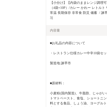
【小分け】【内袋のままレンジ調理可】
（4袋×10P）/カレー かれー レトルト
常温 長期保存 非常食 防災 備蓄  / 諫
3]
内容量
■お礼品の内容について
・レストラン仕様カレー中辛10袋セット(40
製造地:諫早市
■原材料：
小麦粉(国内製造)、牛脂肪、じゃが
トマトペースト、食塩、ショートニン
料とする食品、しょう油、ヨーグルト