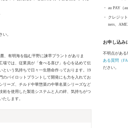
の笑顔を思い浮
と納税の返礼
au PAY
。
ップ特例申請
クレジットカ
問合せ先：諫早市ふ
ners、AM
90-9461（受付時
さい。
56-9961 メールアドレス：isahaya@steamship.co.jp ※土
お申し込み
曜日・日曜日
ます。
不明点がある
の麓、有明海を臨む平野に諫早プラントがありま
ある質問（FA
認定された工場では、従業員が「食べる喜び」を心を込めて伝
ださい。
いという気持ちで日々一生懸命作っております。19
部門のパイロットプラントして開発にも力を入れてお
シリーズ、チルド中華惣菜の中華名菜シリーズなど
技術を使用した製造システムと人の絆、気持ちがつ
いたします。