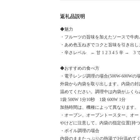
返礼品説明
◆魅力
・フルーツの旨味を加えたソースで牛肉
・あめ色玉ねぎでコクと旨味を引き出し
・辛さレベル ← 甘 1 2 3 4 5 辛 → 3
◆おすすめの食べ方
・電子レンジ調理の場合(500W-600Wの場
外袋から内袋を取り出します。内袋の封
温めてください。調理中は内袋がふく
1袋 500W 1分10秒 1袋 600W 1分
加熱時間は、機種によって異なります。
・オーブン、オーブントースター、オー
やけどに注意して、内袋の指定位置[持
・ボイル調理の場合
内袋のままたっぷりの熱湯で3分温めて