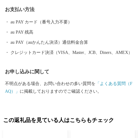
ぎやれんこんはともに佐賀県一の生産量を誇り、東京をはじめ全
お支払い方法
国各地へ出荷され、品質の良さ、美味しさで好評です。 また、有
明海で生産される海苔も好評で、ほかにも、キャベツ、アスパ
au PAY カード（番号入力不要）
ラ、イチゴ（さがほのか）さらに牛の肥育（佐賀牛）も盛んで
au PAY 残高
す。さらに新しい産物や6次産業化にも積極的に取り組んでいま
す。 白石町は、山と平野、川と海といった美しく個性豊かな自然
au PAY（auかんたん決済）通信料金合算
が一体として揃っています。
クレジットカード決済（VISA、Master、JCB、Diners、AMEX）
お申し込みに関して
不明点がある場合、お問い合わせの多い質問を
「よくある質問（F
AQ）」
に掲載しておりますのでご確認ください。
この返礼品を見ている人はこちらもチェック