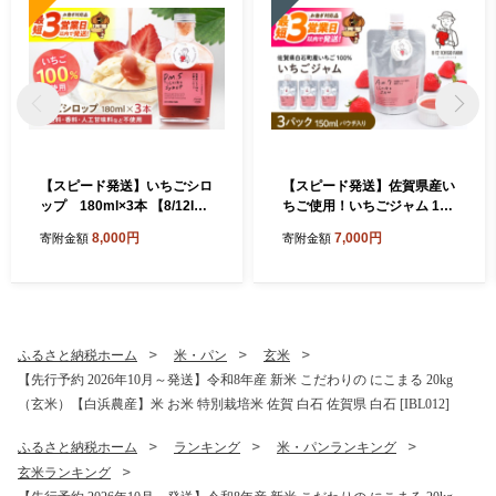
【スピード発送】いちごシロ
【スピード発送】佐賀県産い
ップ 180ml×3本 【8/12ICH
ちご使用！いちごジャム 150
IGOFARM】シロップ いちご
ml×3パック【8/12ICHIGOFA
8,000円
7,000円
寄附金額
寄附金額
シロップ いちご イチゴ 苺 い
RM】いちごジャム イチゴジ
ちごミルク 牛乳 いちごソー
ャム いちご イチゴ 苺 ジャム
ダ フルーツ ソース 朝食 ヨー
フルーツ ソース 朝食 トース
グルト アイス 加工品 簡単 国
ト ギフト ヨーグルト アイス
産 九州産 佐賀県 佐賀 白石町
加工品 パウチ 簡単 国産 九州
白石 [IBR012]
産 佐賀県 佐賀 白石町 白石 [I
ふるさと納税ホーム
米・パン
玄米
BR010]
【先行予約 2026年10月～発送】令和8年産 新米 こだわりの にこまる 20kg
（玄米）【白浜農産】米 お米 特別栽培米 佐賀 白石 佐賀県 白石 [IBL012]
ふるさと納税ホーム
ランキング
米・パンランキング
玄米ランキング