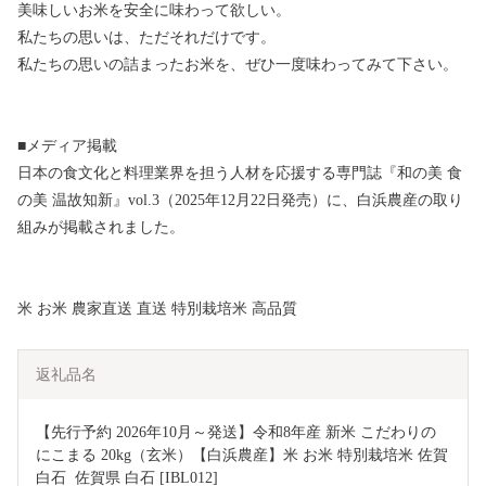
美味しいお米を安全に味わって欲しい。
私たちの思いは、ただそれだけです。
私たちの思いの詰まったお米を、ぜひ一度味わってみて下さい。
■メディア掲載
日本の食文化と料理業界を担う人材を応援する専門誌『和の美 食
の美 温故知新』vol.3（2025年12月22日発売）に、白浜農産の取り
組みが掲載されました。
米 お米 農家直送 直送 特別栽培米 高品質
返礼品名
【先行予約 2026年10月～発送】令和8年産 新米 こだわりの 
にこまる 20kg（玄米）【白浜農産】米 お米 特別栽培米 佐賀 
白石  佐賀県 白石 [IBL012]