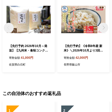
【先行予約 2026年10月～発
【先行予約】《令和8年産 新
送】【九州米・食味コンクー
米》＼2026年10月より3回／
ル3年連続入賞！】 令和8年
こしひかり 5kg 玄米 特別栽
41,000円
42,000円
寄附金額
寄附金額
産 こだわりの さがびより 20
培米 『奥信濃の棚田米 実の
kg（玄米）【白浜農産】米
里』定期便 5kg×3回 （Ck-0
佐賀県白石町
長野県飯山市
お米 特別栽培米 佐賀 白石 佐
10）
賀県 白石 [IBL004]
この自治体のおすすめ返礼品
1
2