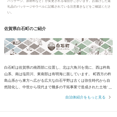
パッケージ、原材料など）が変更される場合がございます。お届けした返
礼品のパッケージやラベルに記載されている注意書きなどをご確認くださ
い。
佐賀県白石町のご紹介
白石町は佐賀県の南西部に位置し、北は六角川を境に、西は杵島
山系、南は塩田川、東南部は有明海に面しています。 町西方の杵
島山系から東方へ広がる広大な白石平野は古くは弥生時代から自
然陸化し、中世から現代まで幾多の干拓事業で造成された土地で
す。特色としては粘室土壌で、米・麦・野菜・施設園芸等の農業
自治体紹介をもっと見る
好適地帯となっています。また、六角川や塩田川をはじめとする
川は、地域にうるおいを与えながら、宝の海とも言われる有明海
に注いでいます。 多くの農産品がありますが、特産品である玉ね