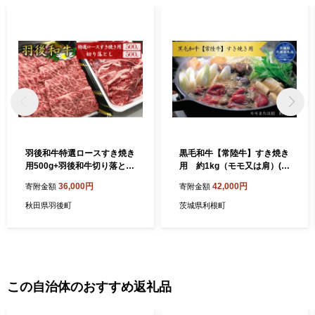
羽後和牛特選ロースすき焼き
黒毛和牛【常陸牛】すき焼き
用500g+羽後和牛切り落とし
用 約1kg（モモ又は肩）(茨
500g 計1kg
城県共通返礼品)
36,000円
42,000円
寄附金額
寄附金額
秋田県羽後町
茨城県利根町
この自治体のおすすめ返礼品