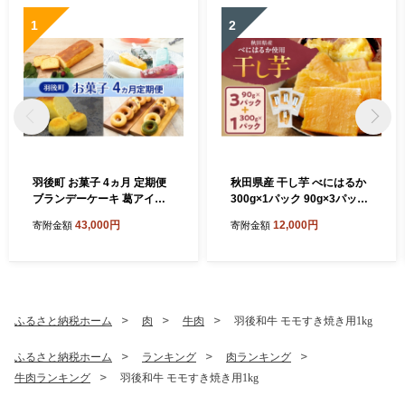
1
2
羽後町 お菓子 4ヵ月 定期便
秋田県産 干し芋 べにはるか
ブランデーケーキ 葛アイス
300g×1パック 90g×3パック
和風スイートポテト 焼きド
[自然の便り]【国産 平干し
43,000円
12,000円
寄附金額
寄附金額
ーナツ 【 菓子 スイーツ ケー
お菓子 スイーツ 砂糖不使用
キ アイス 焼菓子 スイートポ
おやつ 自然派 低温乾燥 しっ
テト ドーナツ 秋田 羽後 】
とり】
ふるさと納税ホーム
肉
牛肉
羽後和牛 モモすき焼き用1kg
ふるさと納税ホーム
ランキング
肉ランキング
牛肉ランキング
羽後和牛 モモすき焼き用1kg