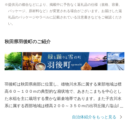
提供元の都合などにより、掲載中に予告なく返礼品の仕様（規格、容量、
パッケージ、原材料など）が変更される場合がございます。お届けした返
礼品のパッケージやラベルに記載されている注意書きなどをご確認くださ
い。
秋田県羽後町のご紹介
羽後町は秋田県南部に位置し、雄物川水系に属する東部地域は標
高６０～１００ｍの典型的な扇状地で、あきたこまちを中心とし
た水稲を主に栽培する豊かな穀倉地帯であります。また子吉川水
系に属する西部地域は標高２００～３５０ｍの出羽丘陵八塩山塊
に属する山間・高原地帯となっております。冬は多いところで２
自治体紹介をもっと見る
ｍを超えるほどの積雪がある豪雪地帯でもありますが、夏には国
の重要無形民俗文化財に指定されている「西馬音内（にしもな