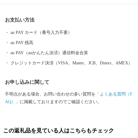
い）盆踊り」が開催され（８月１６～１８日）、多くの観光客が
優雅で先祖と一体化したような幽玄な世界に酔いしれておりま
お支払い方法
す。昭和３０年、１町６村が合併して誕生した羽後町は、全国的
に推進されてきた平成の大合併には参加せず、地域住民の顔がみ
au PAY カード（番号入力不要）
える単独立町を宣言し、現在に至っております。
au PAY 残高
au PAY（auかんたん決済）通信料金合算
クレジットカード決済（VISA、Master、JCB、Diners、AMEX）
お申し込みに関して
不明点がある場合、お問い合わせの多い質問を
「よくある質問（F
AQ）」
に掲載しておりますのでご確認ください。
この返礼品を見ている人はこちらもチェック