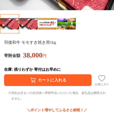
羽後和牛 モモすき焼き用1kg
38,000
寄附金額
円
在庫: 残りわずか 寄付はお早めに
お気に入り
現在お住まいの自治体へ寄附申込いただいた場合、返礼品は贈答され
ません。
＼ポイント増やしてふるさと納税！／