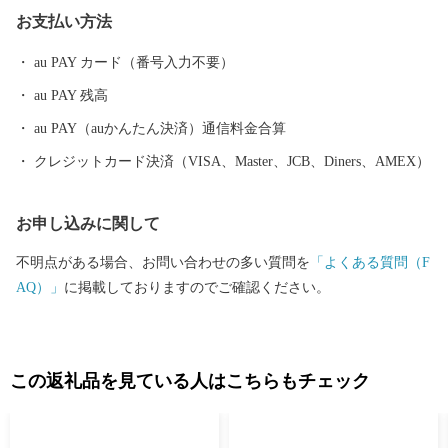
の約3.5倍もの大きさがあったようです。 明治の廃城令により、今
お支払い方法
はその姿を見ることはできなくなりましたが、 当時の尼崎城西三
の丸エリアにあたる尼崎城址公園内に本丸の一部である 天守が整
au PAY カード（番号入力不要）
備されることとなり、 平成31年3月、400年の時を越えてついに尼
au PAY 残高
崎城が蘇りました。
au PAY（auかんたん決済）通信料金合算
クレジットカード決済（VISA、Master、JCB、Diners、AMEX）
お申し込みに関して
不明点がある場合、お問い合わせの多い質問を
「よくある質問（F
AQ）」
に掲載しておりますのでご確認ください。
この返礼品を見ている人はこちらもチェック