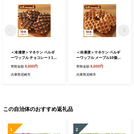
＜冷凍便＞マネケン ベルギ
＜冷凍便＞マネケン ベルギ
ーワッフル チョコレート10
ーワッフル メープル10個入
個入り(TFRB-Ch10)【12403
り(TFRB-M10)【1240361】
8,000円
8,000円
寄附金額
寄附金額
56】
兵庫県尼崎市
兵庫県尼崎市
この自治体のおすすめ返礼品
1
2