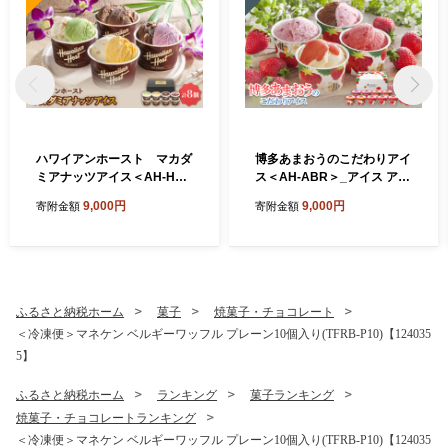
ハワイアンホースト マカダ
博多あまおうのこだわりアイ
ミアナッツアイス＜AH-HS
ス＜AH-ABR＞_アイス アイ
＞_アイス アイスクリーム ス
スクリーム スイーツ デザー
9,000円
9,000円
寄附金額
寄附金額
イーツ デザート マカダミア
ト 苺 いちご イチゴ あまおう
詰め合わせ ギフト 贈り物 ミ
ギフト 贈り物 手作業 詰め合
ルクチョコ ホワイトチョコ
わせ バニラ ショコラ クリー
ストロベリー マンゴー ピス
ムチーズ シャーベット ふる
タチオ ふるさと納税【1528
さと納税【1525215】
629】
ふるさと納税ホーム
菓子
焼菓子・チョコレート
＜冷凍便＞マネケン ベルギーワッフル プレーン10個入り(TFRB-P10)【124035
5】
ふるさと納税ホーム
ランキング
菓子ランキング
焼菓子・チョコレートランキング
＜冷凍便＞マネケン ベルギーワッフル プレーン10個入り(TFRB-P10)【124035