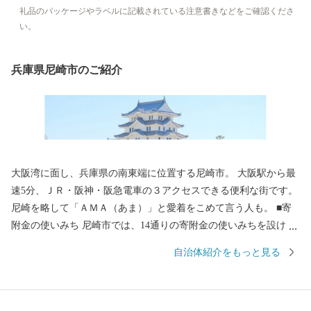
礼品のパッケージやラベルに記載されている注意書きなどをご確認くださ
い。
兵庫県尼崎市のご紹介
大阪湾に面し、兵庫県の南東端に位置する尼崎市。 大阪駅から最
速5分、ＪＲ・阪神・阪急電車の３アクセスできる便利な街です。
尼崎を略して「ＡＭＡ（あま）」と愛着をこめて言う人も。 ■寄
附金の使いみち 尼崎市では、14通りの寄附金の使いみちを設けて
おり、 尼崎城の整備等に活用する基金のほか、 全国でも珍しい、
自治体紹介をもっと見る
犬・猫の殺処分ゼロを目指すなどの動物愛護に関する 基金などが
あります。 ■蘇る、尼崎城 1618年に戸田氏鉄によって、 三重の
堀、四層の天守を持つ尼崎城が築かれました。 敷地は甲子園球場