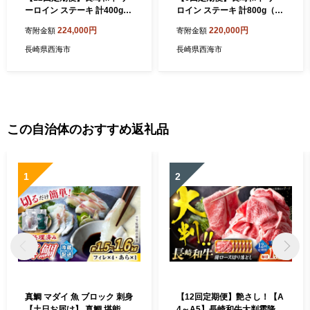
ーロイン ステーキ 計400g
ロイン ステーキ 計800g（4
（2枚）＜スーパーウエスト
枚）＜スーパーウエスト＞
224,000円
220,000円
寄附金額
寄附金額
＞ [CAG233] 肉 牛肉 サーロ
[CAG164] 肉 牛肉 サーロイ
インステーキ サーロイン ス
ンステーキ サーロイン ステ
長崎県西海市
長崎県西海市
テーキ 焼肉 さーろいん ステ
ーキ 焼肉 さーろいん ステー
ーキ
キ
この自治体のおすすめ返礼品
1
2
真鯛 マダイ 魚 ブロック 刺身
【12回定期便】艶さし！【A
【土日お届け】 真鯛 堪能 5
4～A5】長崎和牛大判霜降り