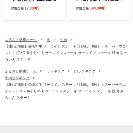
点セット 鯛 タイ ＜大島水産
贅沢切り落とし 計1.5kg（25
17,000円
384,000円
寄附金額
寄附金額
種苗＞ [CBW005] 長崎 西海
0g×6パック）＜株式会社ME
新鮮 真鯛 たい タイ 魚 刺身 s
AT PLUS＞ [CFT087]
akana ブロック お取り寄せ
魚 鯛 タイ ブロック tai 刺身
たい 魚 刺身 sashimi ブロッ
ク 贈答 ギフト 冷蔵 美味しい
ふるさと納税ホーム
肉
牛肉
おいしい 海の幸 海産物 魚介
【3回定期便】長崎和牛 サーロイン ステーキ 計1.6kg（8枚）＜スーパーウエ
類 カルパッチョ 鯛の煮つけ
スト＞ [CAG184] 肉 牛肉 サーロインステーキ サーロイン ステーキ 焼肉 さー
料理 お刺身 タイ 真鯛 海鮮
ろいん ステーキ
ふるさと納税ホーム
ランキング
肉ランキング
牛肉ランキング
【3回定期便】長崎和牛 サーロイン ステーキ 計1.6kg（8枚）＜スーパーウエ
スト＞ [CAG184] 肉 牛肉 サーロインステーキ サーロイン ステーキ 焼肉 さー
ろいん ステーキ