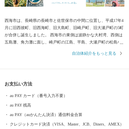
西海市は、長崎県の長崎市と佐世保市の中間に位置し、平成17年4
月に旧西彼町、旧西海町、旧大島町、旧崎戸町、旧大瀬戸町の5町
が合併し誕生しました。 西海市の東側は波静かな大村湾、西側は
五島灘、角力灘に面し、崎戸町の江島、平島、大瀬戸町の松島な
どの島々を有しています。 また、西海国立公園、大村湾県立公
自治体紹介をもっと見る
園、西彼杵半島県立公園の３つの自然公園の指定区域があり、美
しい海岸線など優れた自然景観を有し、気候も温暖です。 豊かな
自然のおかげで海の幸や山の幸がたくさんあり、「みかん」や
「ゆで干し大根」、「伊勢海老」や「ゑべすタコ」、「うず潮カ
お支払い方法
キ」など、四季折々の旬の食材に恵まれています。甘くとろける
美味しさの「原口みかん」や大村湾で育った旨みたっぷりの「う
au PAY カード（番号入力不要）
ず潮カキ」や「伊勢海老」が有名です。
au PAY 残高
au PAY（auかんたん決済）通信料金合算
クレジットカード決済（VISA、Master、JCB、Diners、AMEX）