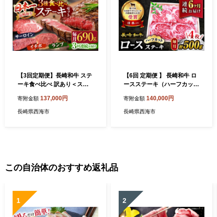
【3回定期便】長崎和牛 ステ
【6回 定期便 】 長崎和牛 ロ
ーキ食べ比べ 訳あり＜スー
ースステーキ（ハーフカッ
パーウエスト＞ [CAG239]
ト）計500g（4枚） 訳あり
137,000円
140,000円
寄附金額
寄附金額
＜スーパーウエスト＞ [CAG
206]
長崎県西海市
長崎県西海市
この自治体のおすすめ返礼品
1
2