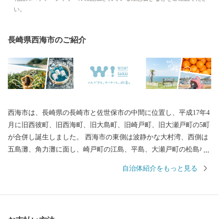
い。
長崎県西海市のご紹介
西海市は、長崎県の長崎市と佐世保市の中間に位置し、平成17年4
月に旧西彼町、旧西海町、旧大島町、旧崎戸町、旧大瀬戸町の5町
が合併し誕生しました。 西海市の東側は波静かな大村湾、西側は
五島灘、角力灘に面し、崎戸町の江島、平島、大瀬戸町の松島な
どの島々を有しています。 また、西海国立公園、大村湾県立公
自治体紹介をもっと見る
園、西彼杵半島県立公園の３つの自然公園の指定区域があり、美
しい海岸線など優れた自然景観を有し、気候も温暖です。 豊かな
自然のおかげで海の幸や山の幸がたくさんあり、「みかん」や
「ゆで干し大根」、「伊勢海老」や「ゑべすタコ」、「うず潮カ