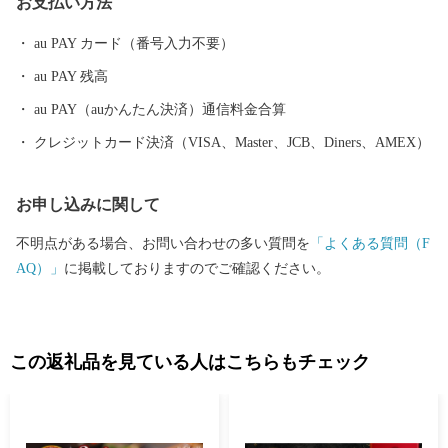
お支払い方法
キ」など、四季折々の旬の食材に恵まれています。甘くとろける
美味しさの「原口みかん」や大村湾で育った旨みたっぷりの「う
au PAY カード（番号入力不要）
ず潮カキ」や「伊勢海老」が有名です。
au PAY 残高
au PAY（auかんたん決済）通信料金合算
クレジットカード決済（VISA、Master、JCB、Diners、AMEX）
お申し込みに関して
不明点がある場合、お問い合わせの多い質問を
「よくある質問（F
AQ）」
に掲載しておりますのでご確認ください。
この返礼品を見ている人はこちらもチェック