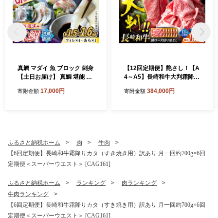
真鯛 マダイ 魚 ブロック 刺身
【12回定期便】艶さし！【A
【土日お届け】 真鯛 堪能 5
4～A5】長崎和牛大判霜降り
点セット 鯛 タイ ＜大島水産
贅沢切り落とし 計1.5kg（25
17,000円
384,000円
寄附金額
寄附金額
種苗＞ [CBW005] 長崎 西海
0g×6パック）＜株式会社ME
新鮮 真鯛 たい タイ 魚 刺身 s
AT PLUS＞ [CFT087]
akana ブロック お取り寄せ
魚 鯛 タイ ブロック tai 刺身
たい 魚 刺身 sashimi ブロッ
ク 贈答 ギフト 冷蔵 美味しい
ふるさと納税ホーム
肉
牛肉
おいしい 海の幸 海産物 魚介
【6回定期便】長崎和牛霜降りカタ（すき焼き用）訳あり 月一回約700g×6回
類 カルパッチョ 鯛の煮つけ
定期便＜スーパーウエスト＞ [CAG161]
料理 お刺身 タイ 真鯛 海鮮
ふるさと納税ホーム
ランキング
肉ランキング
牛肉ランキング
【6回定期便】長崎和牛霜降りカタ（すき焼き用）訳あり 月一回約700g×6回
定期便＜スーパーウエスト＞ [CAG161]