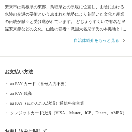
安来市は島根県の東部、鳥取県との県境に位置し、山陰における
水陸の交通の要衝という恵まれた地勢により花開いた文化と産業
の伝統が脈々と受け継がれています。 どじょうすくいで有名な民
謡安来節などの文化。山陰の覇者・戦国大名尼子氏の本拠地とし
て栄えた歴史。世界的なシェアを有する高級特殊鋼を中心とした
自治体紹介をもっと見る
産業。海外からも高い評価を受ける足立美術館などの観光地。広
大な農業地域として恵みをもたらす肥沃な平野。 文化・歴史・産
業・自然…好奇心をくすぐるものがあふれるまちです。
お支払い方法
au PAY カード（番号入力不要）
au PAY 残高
au PAY（auかんたん決済）通信料金合算
クレジットカード決済（VISA、Master、JCB、Diners、AMEX）
お申し込みに関して