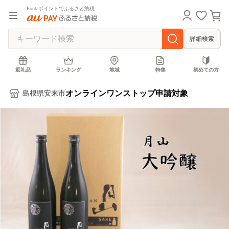
Pontaポイントでふるさと納税
詳細検索
返礼品
ランキング
地域
特集
初めての方
オンラインワンストップ申請対象
島根県安来市