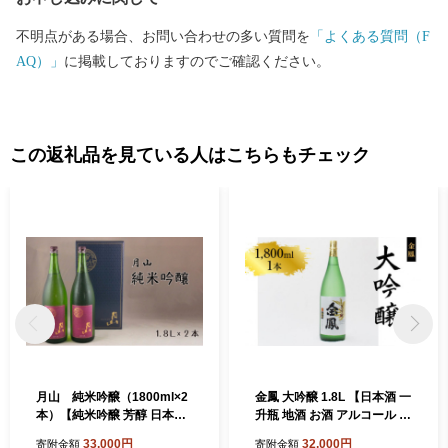
不明点がある場合、お問い合わせの多い質問を
「よくある質問（F
AQ）」
に掲載しておりますのでご確認ください。
この返礼品を見ている人はこちらもチェック
月山 純米吟醸（1800ml×2
金鳳 大吟醸 1.8L 【日本酒 一
本）【純米吟醸 芳醇 日本酒
升瓶 地酒 お酒 アルコール 安
地酒 吉田酒造 老舗 辛口 美味
来市 フルーティー 旨味 キン
33,000円
32,000円
寄附金額
寄附金額