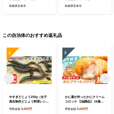
しい お酒 こだわり 芳醇 ギフ
ポー ご自宅用 島根県 安来
ト 贈り物 ご自宅用 島根県 安
市】【価格改定】【32-KP-0
島根県安来市
島根県安来市
来市】【価格改定】【33-YF-
5】
07】
この自治体のおすすめ返礼品
1
2
やすぎどじょう250g（女子
かに屋が作ったかにクリーム
高生制作どじょう料理レシピ
コロッケ 【油調品】 16個入
BOOK付き）【どじょう 活
【 40g 16個 カニ クリーム
9,000円
9,000円
寄附金額
寄附金額
魚 生きたまま 食用 養殖 やわ
コロッケ 紅ずわいがに ズワ