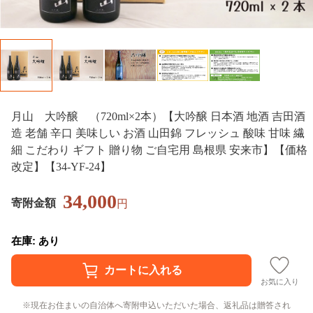
月山 大吟醸 （720ml×2本）【大吟醸 日本酒 地酒 吉田酒
造 老舗 辛口 美味しい お酒 山田錦 フレッシュ 酸味 甘味 繊
細 こだわり ギフト 贈り物 ご自宅用 島根県 安来市】【価格
改定】【34-YF-24】
34,000
寄附金額
円
在庫: あり
お気に入り
現在お住まいの自治体へ寄附申込いただいた場合、返礼品は贈答され