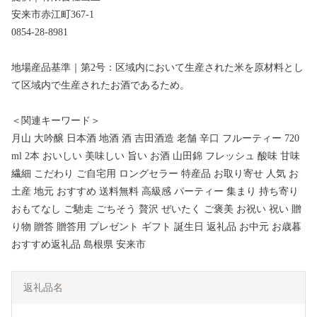
安来市赤江町367-1
0854-28-8981
地場産品基準｜第2号：区域内において生産された米を原材料とし
て区域内で生産されたお酒であるため。
＜関連キーワード＞
月山 大吟醸 日本酒 地酒 酒 吉田酒造 老舗 辛口 フルーティー 720
ml 2本 おいしい 美味しい 旨い お酒 山田錦 フレッシュ 酸味 甘味
繊細 こだわり ご自宅用 ロングセラー 特産品 お取り寄せ 人気 お
土産 地元 おすすめ 送料無料 高級感 パーティー 集まり 持ち寄り
おもてなし ご馳走 ごちそう 贅沢 ぜいたく ご褒美 お祝い 祝い 贈
り物 贈答 贈答用 プレゼント ギフト 誕生日 返礼品 お中元 お歳暮
おすすめ返礼品 島根県 安来市
返礼品名