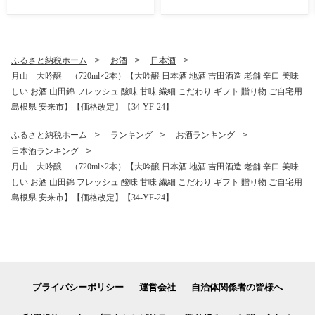
らかい 弾力 クセがない レシ
イガニ 美味しい ストック お
ピ付き 魚 美味しい 栄養 食べ
もてなし 人気 簡単 時短 タイ
やすい 新鮮 島根県 安来市】
ムパフォーマンス べにずわ
【価格変更】【09-DS-01】
いがに なめらか おいしい 島
根県 安来市】【09-SF-20】
ふるさと納税ホーム
お酒
日本酒
月山 大吟醸 （720ml×2本）【大吟醸 日本酒 地酒 吉田酒造 老舗 辛口 美味
しい お酒 山田錦 フレッシュ 酸味 甘味 繊細 こだわり ギフト 贈り物 ご自宅用
島根県 安来市】【価格改定】【34-YF-24】
ふるさと納税ホーム
ランキング
お酒ランキング
日本酒ランキング
月山 大吟醸 （720ml×2本）【大吟醸 日本酒 地酒 吉田酒造 老舗 辛口 美味
しい お酒 山田錦 フレッシュ 酸味 甘味 繊細 こだわり ギフト 贈り物 ご自宅用
島根県 安来市】【価格改定】【34-YF-24】
プライバシーポリシー
運営会社
自治体関係者の皆様へ