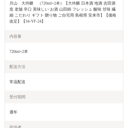
月山　大吟醸　（720ml×2本）【大吟醸 日本酒 地酒 吉田酒
造 老舗 辛口 美味しい お酒 山田錦 フレッシュ 酸味 甘味 繊
細 こだわり ギフト 贈り物 ご自宅用 島根県 安来市】【価格
改定】【34-YF-24】
内容量
720ml×2本
配送方法
常温配送
受付期間
通年
提供者