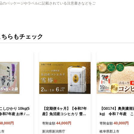
品のパッケージやラベルに記載されている注意書きなどをご
こちらもチェック
しひかり 10kg(5
【定期便 6ヶ月】【令和7年
【G0174】奥美濃清流
 令和7年産 お米 / 食
産】魚沼産コシヒカリ 雪椿
kg) 令和７年産 
穀 白米
2kg(2kg×1袋) × 6回 特別栽
り コシヒカリ お米 
48,000円
44,000円
40,000円
寄附金額
寄附金額
培米
品 米 雑穀 白米
上市
新潟県新潟県庁
岐阜県郡上市