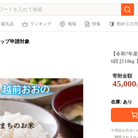
返礼品
ランキング
地域
特集
初めての
ップ申請対象
【令和7年産
6回 計18
まちのお米
寄附金額
45,000
在庫: あり
現在お住まい
贈答されませ