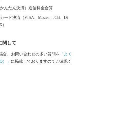
、みんなが大野を好きになる「未来へつ
り」を進めています。
（auかんたん決済）通信料金合算
ード決済（VISA、Master、JCB、Di
EX）
に関して
場合、お問い合わせの多い質問を
「よく
Q）」
に掲載しておりますのでご確認く