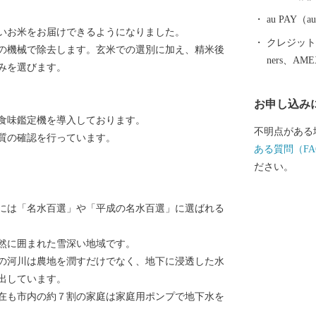
実現を目指し
なぐまちづく
au PAY
いお米をお届けできるようになりました。
クレジットカ
の機械で除去します。玄米での選別に加え、精米後
ners、AM
みを選びます。
お申し込み
食味鑑定機を導入しております。
不明点がある
質の確認を行っています。
ある質問（FA
ださい。
には「名水百選」や「平成の名水百選」に選ばれる
自然に囲まれた雪深い地域です。
の河川は農地を潤すだけでなく、地下に浸透した水
出しています。
在も市内の約７割の家庭は家庭用ポンプで地下水を
。