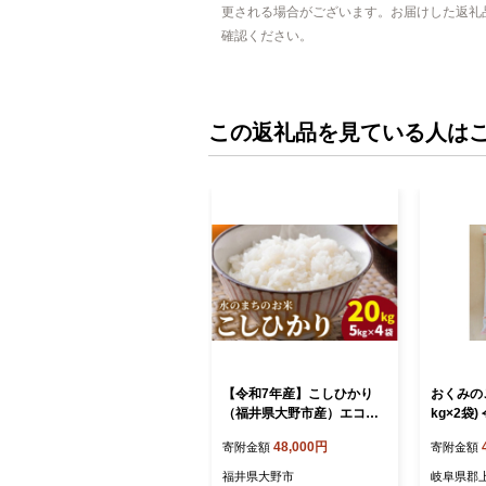
更される場合がございます。お届けした返礼
確認ください。
この返礼品を見ている人は
【令和7年産】こしひかり
おくみのこ
（福井県大野市産）エコフ
kg×2袋)
ァーマー米（白米）20kg
品 米 雑
48,000円
寄附金額
寄附金額
（5kg×4袋）
福井県大野市
岐阜県郡