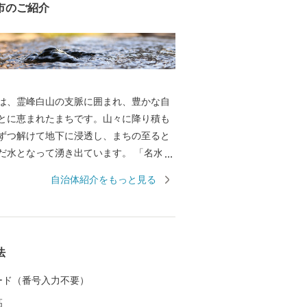
市のご紹介
は、霊峰白山の支脈に囲まれ、豊かな自
とに恵まれたまちです。山々に降り積も
ずつ解けて地下に浸透し、まちの至ると
水となって湧き出ています。 「名水百
名水百選」に加え、「水の郷百選」にも
自治体紹介をもっと見る
す。 まちの中心にそびえる越前大野城
「天空の城」として全国的に有名になっ
のふもとには、江戸時代から今もなお残
情ある城下町が広がり、「北陸の小京
法
野市では、未来の子どもた
来の大野市を豊かなものにするため、
 カード（番号入力不要）
やき、たくましく、心ふれあうまち」の
高