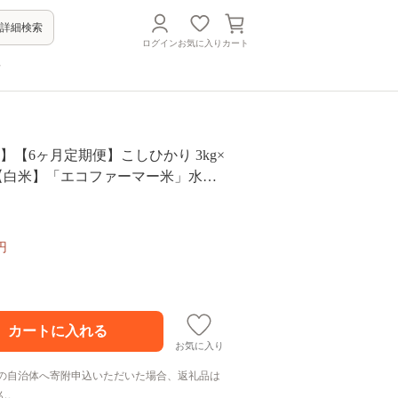
詳細検索
ログイン
お気に入り
カート
方
】【6ヶ月定期便】こしひかり 3kg×
kg【白米】「エコファーマー米」水の
円
お気に入り
の自治体へ寄附申込いただいた場合、返礼品は
ん。