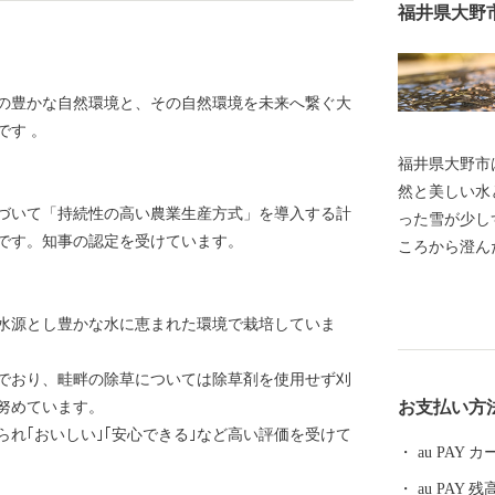
福井県大野
の豊かな自然環境と、その自然環境を未来へ繋ぐ大
です 。
福井県大野市
然と美しい水
づいて「持続性の高い農業生産方式」を導入する計
った雪が少し
です。知事の認定を受けています。
ころから澄んだ
選」「平成の
選ばれていま
水源とし豊かな水に恵まれた環境で栽培していま
は、日本三大
ています。城
でおり、畦畔の除草については除草剤を使用せず刈
る短冊状の風
お支払い方
努めています。
都」と呼ばれています。 大
れ｢おいしい｣｢安心できる｣など高い評価を受けて
ちのため、将
au PAY
「ひかりかが
au PAY 残