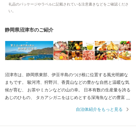
礼品のパッケージやラベルに記載されている注意書きなどをご確認くださ
い。
静岡県沼津市のご紹介
沼津市は、静岡県東部、伊豆半島のつけ根に位置する風光明媚な
まちです。 駿河湾、狩野川、香貫山などの豊かな自然と温暖な気
候が育む、 お茶やミカンなどの山の幸。 日本有数の生産量を誇る
あじのひもの、 タカアシガニをはじめとする深海魚などの豊富な
海の幸。 そんな沼津市が、皆様のご厚意にお応えするために、 地
自治体紹介をもっと見る
元名産の品を数多く取り揃えました。 いただいたご寄附は、沼津
市の魅力向上や災害に強いまちづくり、 子育て世代の支援施策等
に活用させていただきます。 ぜひ、ご支援をお願いいたします。