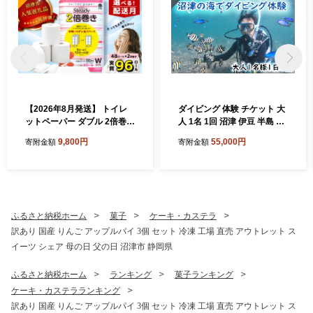
【2026年8月発送】 トイレ
ダイビング 体験 チケット 大
ットペーパー ダブル 2倍巻き
人 1名 1回 沼津 伊豆 半島 ア
6ロール×8パック 計48ロー
クティビティ 遊び マリンス
9,800円
55,000円
寄附金額
寄附金額
ル 96ロール相当 無香料 備蓄
ポーツ マリンアクティビテ
防災 沼津 鶴見製紙 再生紙 や
ィ スキューバ ダイビング 海
わらか
大瀬崎 平沢 獅子浜 井田
ふるさと納税ホーム
菓子
ケーキ・カステラ
訳あり 国産 りんご アップルパイ 3個 セット 冷凍 工場 直売 アウトレット ス
イーツ シェア 母の日 父の日 沼津市 静岡県
ふるさと納税ホーム
ランキング
菓子ランキング
ケーキ・カステラランキング
訳あり 国産 りんご アップルパイ 3個 セット 冷凍 工場 直売 アウトレット ス