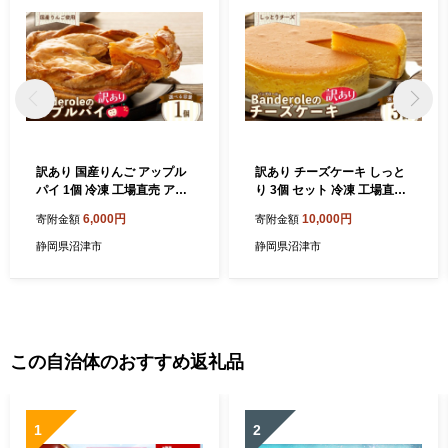
訳あり 国産りんご アップル
訳あり チーズケーキ しっと
パイ 1個 冷凍 工場直売 アウ
り 3個 セット 冷凍 工場直売
トレット スイーツ りんご ケ
アウトレット スイーツ シェ
6,000円
10,000円
寄附金額
寄附金額
ーキ パイ シェア 母の日 父の
ア ケーキ おやつ 訳アリ 母の
日 沼津市 静岡県
日 父の日 沼津市 静岡県
静岡県沼津市
静岡県沼津市
この自治体のおすすめ返礼品
1
2