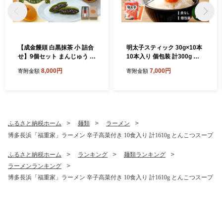
【成金饅頭 白黒抹茶 小 詰合
明太子スティック 30g×10本
せ】9個セット まんじゅう 饅
10本入り 個包装 計300g 無
頭 和菓子 お菓子 福岡県 直方
着色 かねふく スティック 明
8,000円
7,000円
寄附金額
寄附金額
市
太子
ふるさと納税ホーム
麺類
ラーメン
博多長浜「福重家」ラーメン 辛子高菜付き 10食入り 計1610g とんこつスープ
ふるさと納税ホーム
ランキング
麺類ランキング
ラーメンランキング
博多長浜「福重家」ラーメン 辛子高菜付き 10食入り 計1610g とんこつスープ