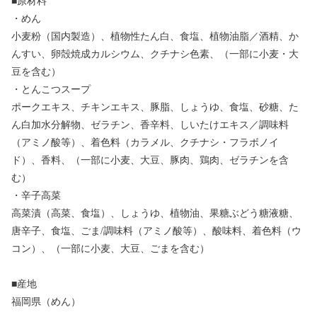
■原材料
・めん
小麦粉（国内製造）、植物性たん白、食塩、植物油脂／酒精、か
んすい、卵殻焼成カルシウム、クチナシ色素、（一部に小麦・大
豆を含む）
・とんこつスープ
ポークエキス、チキンエキス、豚脂、しょうゆ、食塩、砂糖、た
ん白加水分解物、ゼラチン、香辛料、しいたけエキス／調味料
（アミノ酸等）、着色料（カラメル、クチナシ・フラボノイ
ド）、香料、（一部に小麦、大豆、豚肉、鶏肉、ゼラチンを含
む）
・辛子高菜
高菜漬（高菜、食塩）、しょうゆ、植物油、果糖ぶどう糖液糖、
唐辛子、食塩、ごま/調味料（アミノ酸等）、酸味料、着色料（ウ
コン）、（一部に小麦、大豆、ごまを含む）
■産地
福岡県（めん）