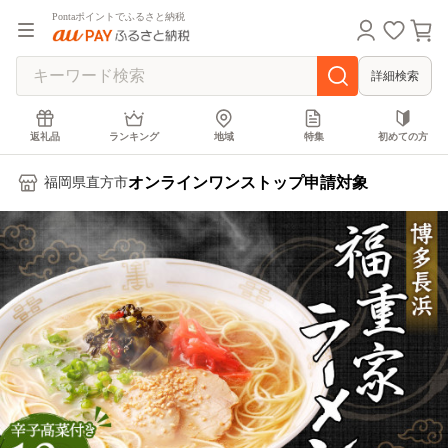
Pontaポイントでふるさと納税
詳細検索
返礼品
ランキング
地域
特集
初めての方
オンラインワンストップ申請対象
福岡県直方市