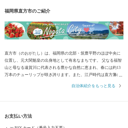
福岡県直方市のご紹介
直方市（のおがたし）は、福岡県の北部・筑豊平野のほぼ中央に
位置し、元大関魁皇の出身地として有名なまちです。 父なる福智
山と母なる遠賀川に代表される豊かな自然に恵まれ、春には約13
万本のチューリップが咲き誇ります。また、江戸時代は直方藩の
城下町として、明治以降は石炭業や鉄工業で筑豊炭田の中心都市
自治体紹介をもっと見る
として栄えるなど、深い歴史も息づいています。 自然と歴史が織
り成す直方市。あなたの温かいご支援を、心よりお待ちしており
ます。 ※令和元年6月以降、総務省によるふるさと納税の見直し
により、直方市内に住所を有する方に対して返礼品の送付はでき
お支払い方法
ません。何卒、ご理解のほどお願い申し上げます。
au PAY カード（番号入力不要）