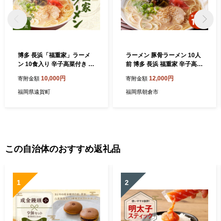
博多 長浜「福重家」ラーメ
ラーメン 豚骨ラーメン 10人
ン 10食入り 辛子高菜付き 豚
前 博多 長浜 福重家 辛子高菜
骨スープ
付き とんこつラーメン 豚骨
10,000円
12,000円
寄附金額
寄附金額
とんこつ 福岡
福岡県遠賀町
福岡県朝倉市
この自治体のおすすめ返礼品
1
2