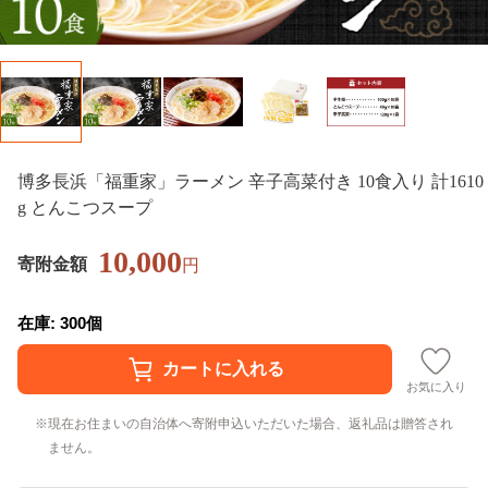
博多長浜「福重家」ラーメン 辛子高菜付き 10食入り 計1610
g とんこつスープ
10,000
寄附金額
円
在庫: 300個
お気に入り
現在お住まいの自治体へ寄附申込いただいた場合、返礼品は贈答され
ません。