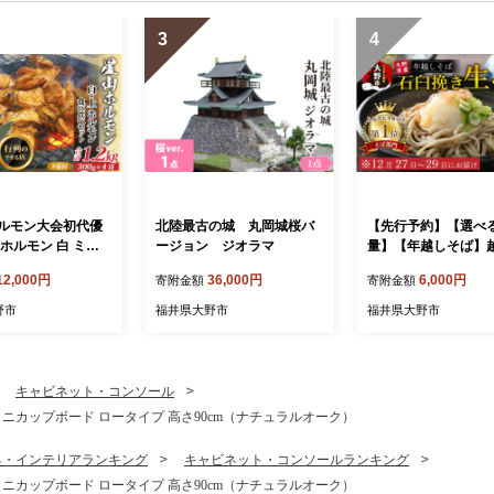
3
4
ルモン大会初代優
北陸最古の城 丸岡城桜バ
【先行予約】【選べ
ホルモン 白 ミッ
ージョン ジオラマ
量】【年越しそば】
モン 1.2kg 食べ比
野産 石臼挽き 生そば 
12,000円
36,000円
6,000円
寄附金額
寄附金額
 (白・ミックス 各3
ゆ付 越前そば 【日
袋)(たれ付) 【行列の
不可：12月27日～12
野市
福井県大野市
福井県大野市
店】｜ 焼肉 焼き肉
お届け】【そばラン
味付き肉 焼
一位を獲得 】
Q バーベキュー 定
焼肉 人気 おすすめ
キャビネット・コンソール
ニカップボード ロータイプ 高さ90cm（ナチュラルオーク）
具・インテリアランキング
キャビネット・コンソールランキング
ニカップボード ロータイプ 高さ90cm（ナチュラルオーク）