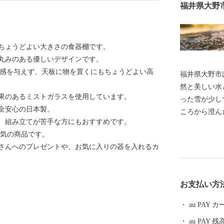
福井県大野
ちょうどよい大きさの食器棚です。
丸みのある優しいデザインです。
迫感を与えず、天板に物を置くにもちょうどよい高
福井県大野市
然と美しい水
果のあるミストガラスを使用しています。
った雪が少し
全安心の日本製。
ころから澄んだ
、組み立てが苦手な方にもおすすめです。
選」「平成の
人気の商品です。
選ばれていま
さんへのプレゼントや、お気に入りの器を入れるカ
は、日本三大
ています。城
る短冊状の風
お支払い方
都」と呼ばれています。 大
ちのため、将
au PAY
「ひかりかが
au PAY 残