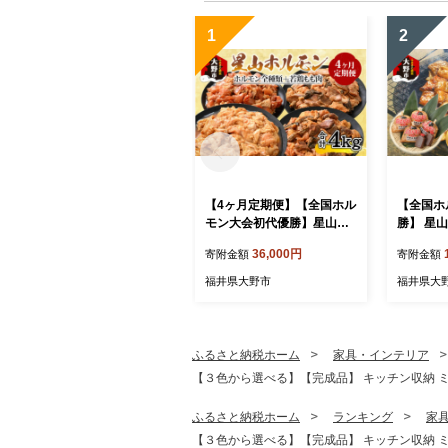
1
2
【4ヶ月定期便】【全国ホル
【全国ホ
モン大会初代優勝】星山ホ
勝】 星山
ルモン ホルモン全種類＋
クス ホル
36,000円
寄附金額
寄附金額
若鶏もも肉4ヶ月定期便セッ
べ セット
ト【行列のできるお店】
00g×2
福井県大野市
福井県大
できるお
白 上 ミックス 
肉用 BB
番 牛肉 
ふるさと納税ホーム
家具・インテリア
【３色から選べる】【完成品】 キッチン収納 ミ
ふるさと納税ホーム
ランキング
家
【３色から選べる】【完成品】 キッチン収納 ミ