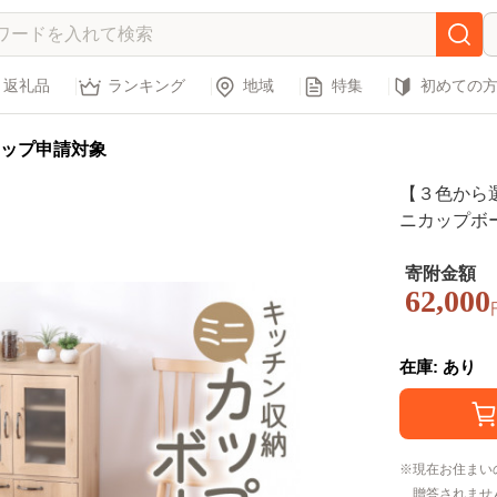
返礼品
ランキング
地域
特集
初めての
ップ申請対象
【３色から
ニカップボー
ラルオーク
寄附金額
62,000
在庫: あり
現在お住まい
贈答されませ