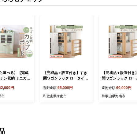
ら選べる】【完成
【完成品＋設置付き】すき
【完成品＋設置付き
ッチン収納 ミニカッ
間ワゴンラック ロータイプ
間ワゴンラック ロー
ロータイプ 高さ90
〔幅20cm・シンプルタイ
〔幅18cm・シンプ
62,000円
65,000円
60,000円
寄附金額
寄附金額
リーン）
プ〕（オーク）隙間収納 キ
プ〕（オーク）隙間収
ッチンラック スリム スリム
ッチンラック スリム
野市
和歌山県海南市
和歌山県海南市
ラック キッチン キッチンワ
ラック キッチン キ
ゴン 収納 すき間収納 ラン
ゴン 収納 すき間収納
ドリー ラック KKONRA94
ドリー ラック KKON
5189-0-OAK
5188-0-OAK
品