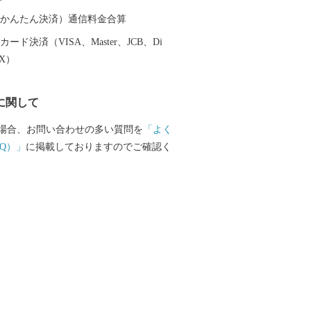
、みんなが大野を好きになる「未来へつ
り」を進めています。
（auかんたん決済）通信料金合算
ード決済（VISA、Master、JCB、Di
EX）
に関して
場合、お問い合わせの多い質問を
「よく
Q）」
に掲載しておりますのでご確認く