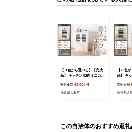
【３色から選べる】【完成
【３色か
品】 キッチン収納 ミニカッ
品】 キ
プボード ロータイプ 高さ90
プボード 
62,000円
寄附金額
寄附金額
cm（ホワイト）
cm（グ
福井県大野市
福井県大
この自治体のおすすめ返礼