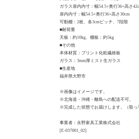
ガラス扉内内寸：幅54.5×奥行36×高さ42
扉内内寸：幅54.5×奥行36×高さ30cm
可動棚：2枚、各3cmピッチ、7段階
■耐荷重
天板：約10kg、棚板：約5kg
■その他
本体材質：プリント化粧繊維板
ガラス：3mm厚ミスト生ガラス
■生産地
福井県大野市
※画像はイメージです。
※北海道・沖縄・離島への配送不可。
※完成した状態でお届けします。（取っ
事業者：永野家具工業株式会社
[E-037001_02]