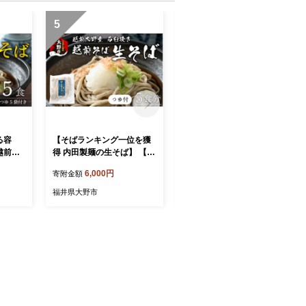
5
6
る容
【そばランキング一位を獲
【令和8年産 新米 先行予
越前大
得 内田製麺の生そば】 【選
約】【12ヶ月定期便】【玄
5食 つ
べる容量】越前そば 5食食
米】福井県大野市 森目の
6,000円
240,000円
寄附金額
寄附金額
付け指定
入り 冷凍保存も可能で美味
コシヒカリ計120kg (5kg×2
月29日
しさ長持ち 越前大野産 石臼
袋) 12回配送 | お米 米 こめ
福井県大野市
福井県大野市
キング
挽き 生蕎麦（つゆ付き）
玄米 コシヒカリ お米 精米
玄米 白米 こめ コメ お米 20
26年産 おこめ ご飯 ごはん
送料無料 国産 白飯 産地直
送 R8 おいしい ふるさと納
税 R8