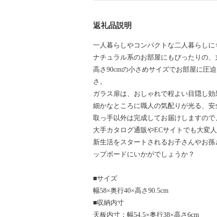
返礼品説明
一人暮らしやコンパクトな二人暮らしに
ナチュラル系のお部屋にもぴったりの、
高さ90cmの小さめサイズでお部屋に圧
さ。
ガラス扉は、おしゃれで程よい目隠し効
細かなところに職人の気配りが光る、安
取っ手以外は完成してお届けしますので
大手カタログ通販やECサイトでも大変
新生活をスタートされるお子さんやお孫
ップボードにいかがでしょうか？
■サイズ
幅58×奥行40×高さ90.5cm
■収納内寸
天板内寸：幅54.5×奥行38×高さ6cm