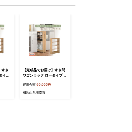
】すき
【完成品でお届け】すき間
タイプ
ワゴンラック ロータイプ
ルタイ
〔幅20cm・シンプルタイ
60,000円
寄附金額
納 キ
プ〕（オーク）隙間収納 キ
 スリム
ッチンラック スリム スリム
和歌山県海南市
ッチンワ
ラック キッチン キッチンワ
 ラン
ゴン 収納 すき間収納 ラン
RA94
ドリー ラック KKANRA94
5189-0-OAK