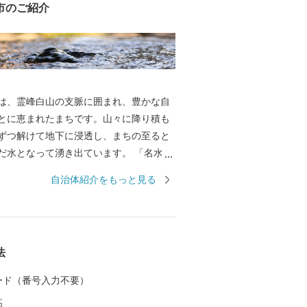
市のご紹介
は、霊峰白山の支脈に囲まれ、豊かな自
とに恵まれたまちです。山々に降り積も
ずつ解けて地下に浸透し、まちの至ると
水となって湧き出ています。 「名水百
名水百選」に加え、「水の郷百選」にも
自治体紹介をもっと見る
す。 まちの中心にそびえる越前大野城
「天空の城」として全国的に有名になっ
のふもとには、江戸時代から今もなお残
情ある城下町が広がり、「北陸の小京
法
野市では、未来の子どもた
来の大野市を豊かなものにするため、
 カード（番号入力不要）
やき、たくましく、心ふれあうまち」の
高