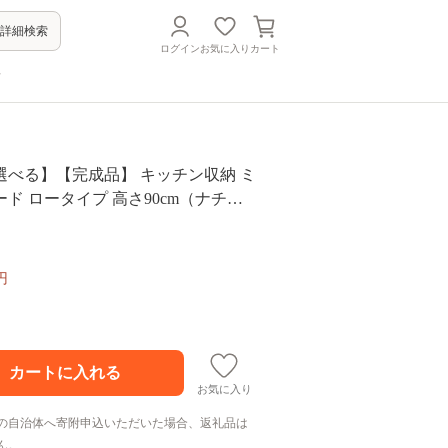
詳細検索
ログイン
お気に入り
カート
方
選べる】【完成品】 キッチン収納 ミ
ド ロータイプ 高さ90cm（ナチュ
）
円
お気に入り
の自治体へ寄附申込いただいた場合、返礼品は
ん。