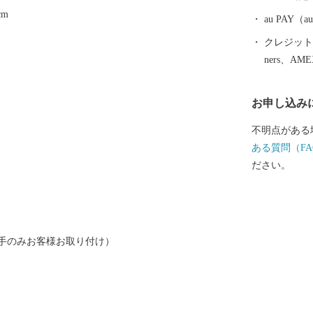
実現を目指し
cm
なぐまちづく
au PAY
クレジットカ
ners、AM
お申し込み
不明点がある
ある質問（FA
ださい。
手のみお客様お取り付け）