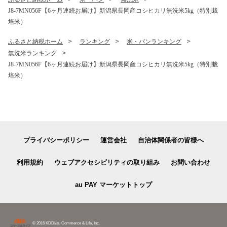
J8-7MN056F【6ヶ月連続お届け】新潟県長岡産コシヒカリ無洗米5kg（特別栽
培米）
ふるさと納税ホーム
ランキング
米・パンランキング
無洗米ランキング
J8-7MN056F【6ヶ月連続お届け】新潟県長岡産コシヒカリ無洗米5kg（特別栽
培米）
プライバシーポリシー
運営会社
自治体関係者の皆様へ
利用規約
ウェブアクセシビリティの取り組み
お問い合わせ
au PAY マーケットトップ
© 2016 KDDI/au Commerce & Life, Inc.