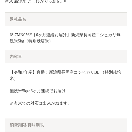
産米 新潟米 こしひかり 6回 6ヵ月
返礼品名
J8-7MN056F【6ヶ月連続お届け】新潟県長岡産コシヒカリ無
洗米5kg（特別栽培米）
内容量
【令和7年産】直播：新潟県長岡産コシヒカリBL （特別栽培
米）
無洗米5kg×6ヶ月連続でお届け
※玄米での対応は出来かねます。
消費期限/賞味期限