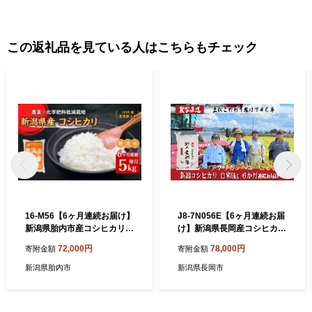
この返礼品を見ている人はこちらもチェック
16-M56【6ヶ月連続お届け】
J8-7N056E【6ヶ月連続お届
新潟県胎内市産コシヒカリ
け】新潟県長岡産コシヒカリ
【無洗米】5kg
5kg（特別栽培米）
72,000円
78,000円
寄附金額
寄附金額
新潟県胎内市
新潟県長岡市