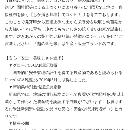
【健康に育った、美味しいコシヒカリ『越の金翔米』】
約40年間堆肥等による土づくりにより養われた肥沃な土地に、直
接種籾を播く【じか播き栽培】でコシヒカリを育てております。
このことで発芽時から直接肥沃な土から栄養分を吸収し幼苗期か
ら力強いイネに育ち、冷めてもおいしさの続く甘いお米が誕生し
ます。炊きあがりの艶と強い粘り気が特徴のコシヒカリをぜひご
賞味ください。『越の金翔米』は生産・販売ブランド名です。
【安心・安全・美味しさを追求】
▼グローバルGAP認証取得
国際的に安全管理の評価を得てる農産物であると認められる
ｸﾞﾛｰﾊﾞﾙGAP認証を2019年3月に取得しました。
▼新潟県特別栽培認証農産物
新潟県では、地域の慣行栽培に比べて農薬や化学肥料を5割以上
減らして作られた農産物を認証する制度がございます。お届けす
るお米は新潟県の認証を受けた安心・安全な特別栽培米コシヒカ
リです。
▼情報公開