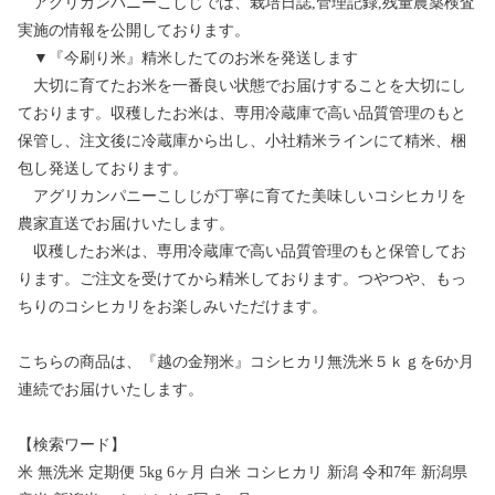
アグリカンパニーこしじでは、栽培日誌,管理記録,残量農薬検査
実施の情報を公開しております。
▼『今刷り米』精米したてのお米を発送します
大切に育てたお米を一番良い状態でお届けすることを大切にし
ております。収穫したお米は、専用冷蔵庫で高い品質管理のもと
保管し、注文後に冷蔵庫から出し、小社精米ラインにて精米、梱
包し発送しております。
アグリカンパニーこしじが丁寧に育てた美味しいコシヒカリを
農家直送でお届けいたします。
収穫したお米は、専用冷蔵庫で高い品質管理のもと保管してお
ります。ご注文を受けてから精米しております。つやつや、もっ
ちりのコシヒカリをお楽しみいただけます。
こちらの商品は、『越の金翔米』コシヒカリ無洗米５ｋｇを6か月
連続でお届けいたします。
【検索ワード】
米 無洗米 定期便 5kg 6ヶ月 白米 コシヒカリ 新潟 令和7年 新潟県