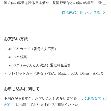
国２位の蔵数を誇る日本酒や、長岡野菜などの食の名産品、海外
からも買い付けが増加している錦鯉、豊かな自然を生かした風光
自治体紹介をもっと見る
明媚な棚田など、さまざまな特色と文化を持った個性豊かなエリ
アが包括されています。 さらに、うまい米の代名詞「コシヒカ
リ」は、長岡市が発祥。化学肥料や農薬を減らした特別栽培米の
生産量は全国トップクラスです。 お礼の品には色もつやも最高の
お支払い方法
コシヒカリをはじめとした長岡自慢の品をご用意しました。ぜひ
ふるさと納税で長岡を応援してください！
au PAY カード（番号入力不要）
au PAY 残高
au PAY（auかんたん決済）通信料金合算
クレジットカード決済（VISA、Master、JCB、Diners、AMEX）
お申し込みに関して
不明点がある場合、お問い合わせの多い質問を
「よくある質問（F
AQ）」
に掲載しておりますのでご確認ください。