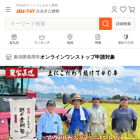
Pontaポイントでふるさと納税
詳細検索
返礼品
ランキング
地域
特集
初めての方
オンラインワンストップ申請対象
新潟県長岡市