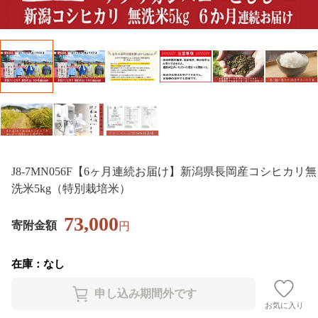
J8-7MN056F【6ヶ月連続お届け】新潟県長岡産コシヒカリ無
洗米5kg（特別栽培米）
73,000
寄附金額
円
在庫：なし
お気に入り