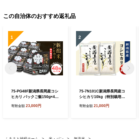
この自治体のおすすめ返礼品
1
2
75-PG48F新潟県長岡産コシ
75-7N101C新潟県長岡産コ
ヒカリ パックご飯150g×48
シヒカリ10kg（特別栽培
個（特別栽培米）
米）【2026年8月下旬発送】
23,000円
21,000円
寄附金額
寄附金額
ふるさと納税ホーム
米・パン
無洗米