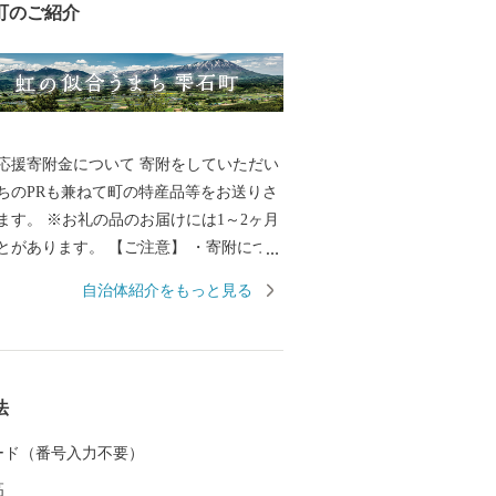
町のご紹介
金について 寄附をしていただい
ちのPRも兼ねて町の特産品等をお送りさ
ます。 ※お礼の品のお届けには1～2ヶ月
。 【ご注意】 ・寄附につき
度内の回数制限は現在設けておりませ
自治体紹介をもっと見る
の品の写真はイメージです。 ・お礼の品の
町外にお住まいの方に限らせていただき
………………………………………… お礼
法
等のお問い合わせはこちらへ 雫石町ふる
EL：050-3146-0795（平日 9：00～1
 カード（番号入力不要）
0-3488-0889 E-Mail：shizukuishi@furus
高