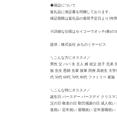
◆保証について
返礼品に保証書を同梱しております。
保証期限は返礼品の着荷予定日より3年
※詳細な仕様はセイコーウオッチ(株)の
提供：株式会社 みちのくサービス
＼こんな方にオススメ／
男性 父 パパ 夫 主人 婿 祖父 息子 兄弟
族 先生 恩師 先輩 後輩 同僚 高校生 大学生
代 50代 60代 70代 80代 ファミリー 家族
＼こんな時にオススメ／
誕生日 バースデー バースデイ クリスマ
父の日 敬老の日 勤労感謝の日 成人祝い 
進祝い 定年祝い 退職祝い 定年退職祝い