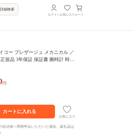
詳細検索
ログイン
お気に入り
カート
方
 セイコー プレザージュ メカニカル ／
iko 正規品 3年保証 保証書 腕時計 時計
ォッチ 防水 ブランド メンズ 男性用
ォーマル アウトドア カジュアル 高
0
ト 贈り物 贈答用 ギフト ブランド 誕
円
 お祝い 記念日 おすすめ
お気に入り
の自治体へ寄附申込いただいた場合、返礼品は
ん。