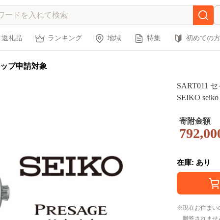
返礼品
ランキング
地域
特集
初めての
ップ申請対象
SART011
SEIKO se
ウオッチ ウ
ビジネス フ
寄附金額
792,00
級 プレゼン
生日 父の日
在庫: あり
現在お住まい
贈答されませ