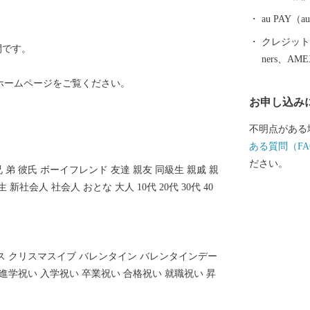
ato-bpo.c
………………
au PAY
クレジットカ
間です。
ners、AM
ホームページをご覧ください。
お申し込み
不明点がある
ある質問（FA
ださい。
 兄 弟 彼氏 ボーイフレンド 友達 親友 同級生 親戚 親
 新社会人 社会人 おとな 大人 10代 20代 30代 40
ス クリスマスイブ バレンタイン バレンタインデー
進学祝い 入学祝い 卒業祝い 合格祝い 就職祝い 昇