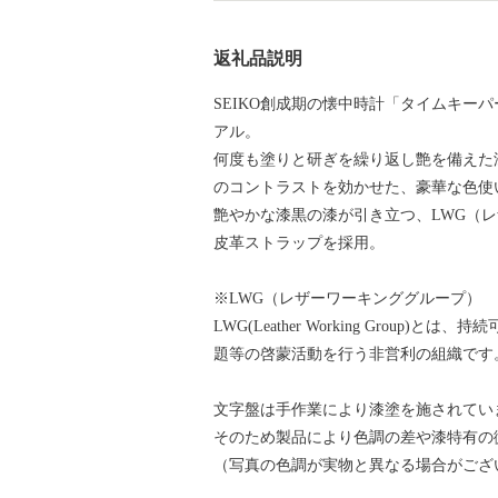
返礼品説明
SEIKO創成期の懐中時計「タイムキー
アル。
何度も塗りと研ぎを繰り返し艶を備えた
のコントラストを効かせた、豪華な色使
艶やかな漆黒の漆が引き立つ、LWG（
皮革ストラップを採用。
※LWG（レザーワーキンググループ）
LWG(Leather Working Grou
題等の啓蒙活動を行う非営利の組織です
文字盤は手作業により漆塗を施されてい
そのため製品により色調の差や漆特有の
（写真の色調が実物と異なる場合がござ