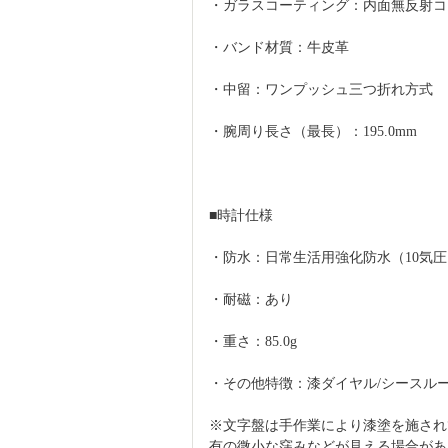
・ガラスコーティング：内面無反射コ
・バンド材質：牛皮革
・中留：ワンプッシュ三つ折れ方式
・腕周り長さ（最長）：195.0mm
■時計仕様
・防水：日常生活用強化防水（10気圧
・耐磁：あり
・重さ：85.0g
・その他特徴：漆ダイヤル/シースル
※文字盤は手作業により漆塗を施され
有の微小な窪みなどが見える場合があ