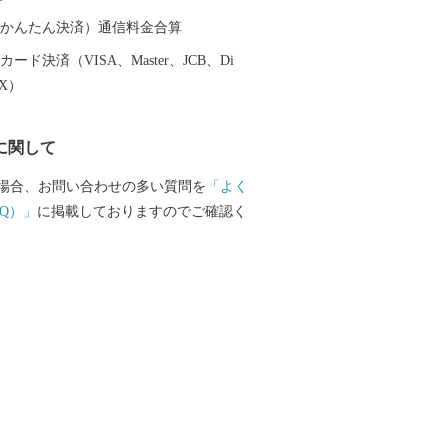
om
………………………………………■□■
（auかんたん決済）通信料金合算
ード決済（VISA、Master、JCB、Di
EX）
に関して
場合、お問い合わせの多い質問を
「よく
Q）」
に掲載しておりますのでご確認く