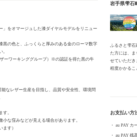
岩手県雫石
パー」をオマージュした漆ダイヤルモデルをリニュー
漆黒の色と、ふっくらと厚みのある金のローマ数字
ふるさと雫石応援寄附
い。
た方には、ま
レザーワーキンググループ）※の認証を得た黒の牛
せていただき
程度かかることがあります
ましては、年
ん。 ・お礼
p)とは、持続可能なレザー生産を目指し、品質や安全性、環境問
送付は、雫石
。
ます。 ■□
■……………
お支払い方
ます。
の品・証明書
微小な窪みなどが見える場合があります。
さと納税事務局 T
au PAY
います）
8：00） FAX：05
au PAY 残