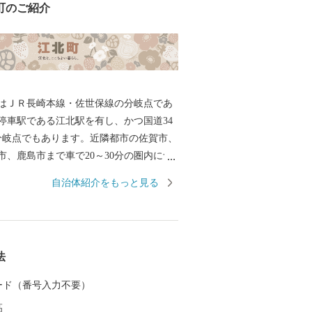
町のご紹介
はＪＲ長崎本線・佐世保線の分岐点であ
停車駅である江北駅を有し、かつ国道34
の分岐点でもあります。近隣都市の佐賀市、
市、鹿島市まで車で20～30分の圏内に含
九州の主要都市の福岡県福岡市・長崎県
自治体紹介をもっと見る
県佐世保市へも特急列車で60分圏内と、
通学に大変利便性の高い町として知られ
また、平成27年には公共下水道の整備も完
環境の整備のほか、子育て支援にも取り
法
。 これまで築き上げてきた豊かな自然が
環境と利便性の高いまちを未来ある子ど
 カード（番号入力不要）
とともに生まれ育った故郷を誇れるまち
高