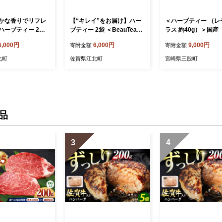
かな香りでリフレ
【“キレイ”をお届け】ハー
＜ハーブティー （レ
ハーブティー 2袋
ブティー 2袋 ＜BeauTea＞
ラス 約40g）＞国産
かブレンド＞【Go
【Goenヘルス&ビューティ
乾燥させたハーブ 爽
6,000円
6,000円
9,000円
寄附金額
寄附金額
ス&ビューティー】
ー】 [HBQ003]
っとひと息 ハーブテ
]
リンク リラックスタ
北町
佐賀県江北町
宮崎県三股町
憩 ノンカフェイン 癒
崎県 三股町【MI676-
【美香園】
品
3
4