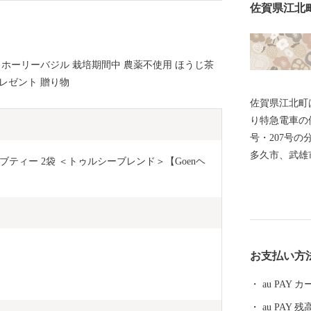
佐賀県江北
ク ホーリーバジル 栽培期間中 農薬不使用 ほうじ茶
プレゼント 贈り物
佐賀県江北町
り特急電車の
号・207号
多久市、武雄
ティー 2袋 ＜トゥルシーブレンド＞【Goenヘ
まれており、
長崎市・長崎
毎日の通勤・
ています。 
了するなど住
お支払い方
組んでいます
残る住みよい
au PAY
もたちに残す
au PAY 残