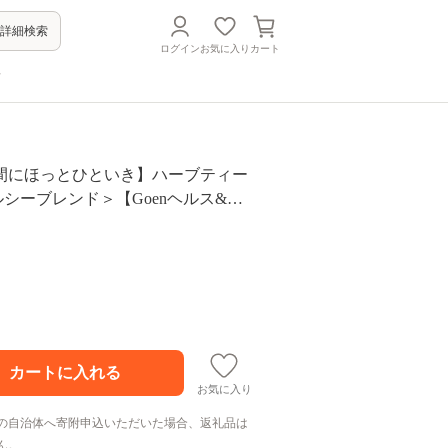
詳細検索
ログイン
お気に入り
カート
方
間にほっとひといき】ハーブティー
ルシーブレンド＞【Goenヘルス&ビ
[HBQ005]
お気に入り
の自治体へ寄附申込いただいた場合、返礼品は
ん。