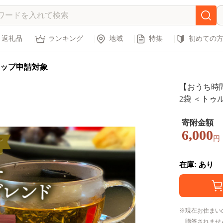
返礼品
ランキング
地域
特集
初めての
ップ申請対象
【おうち時
2袋 ＜トゥ
ューティー】 
寄附金額
6,000
円
在庫: あり
現在お住まい
贈答されませ