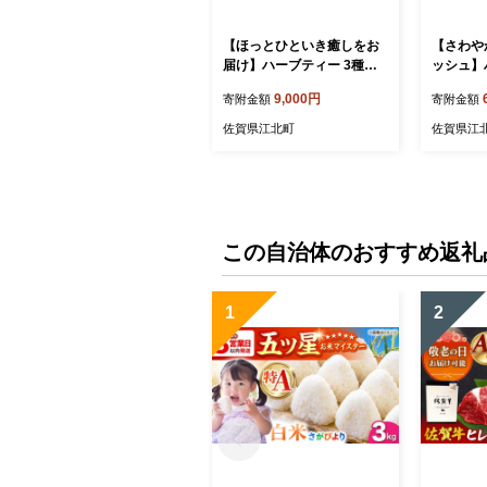
【ほっとひといき癒しをお
【さわや
届け】ハーブティー 3種セ
ッシュ】
ット ( 3種×各1袋 ) 【Goen
＜さわや
9,000円
寄附金額
寄附金額
ヘルス&ビューティー】 [H
enヘル
BQ002]
[HBQ004
佐賀県江北町
佐賀県江
この自治体のおすすめ返礼
1
2