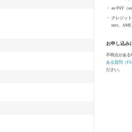
とするため、
ます。
au PAY
クレジットカ
ners、AM
お申し込み
不明点がある
ある質問（FA
ださい。