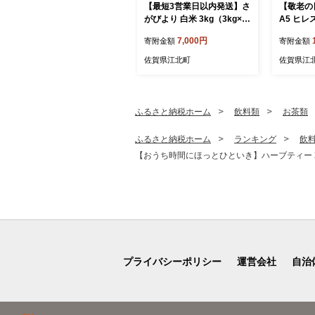
【最短3営業日以内発送】さ
【敬老の
がびより 白米 3kg（3kg×1
A5 ヒレス
袋）【五つ星お米マイスタ
0g×2枚
7,000円
寄附金額
寄附金額
ー厳選】[HBL087]最速発送
D172]
最速配送
佐賀県江北町
佐賀県江
ふるさと納税ホーム
飲料類
お茶類
ふるさと納税ホーム
ランキング
飲
【おうち時間にほっとひといき】ハーブティー 2袋
プライバシーポリシー
運営会社
自治