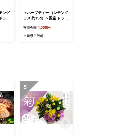
モング
＜ハーブティー （レモング
 ドライ
ラス 約15g）＞国産 ドライ
やか ほ
乾燥させたハーブ 爽やか ほ
4,000円
寄附金額
ィード
っとひと息 ハーブティード
イム 休
リンク リラックスタイム 休
宮崎県三股町
し 宮
憩 ノンカフェイン 癒し 宮
bi】
崎県 三股町【MI677-bi】
【美香園】
5
6