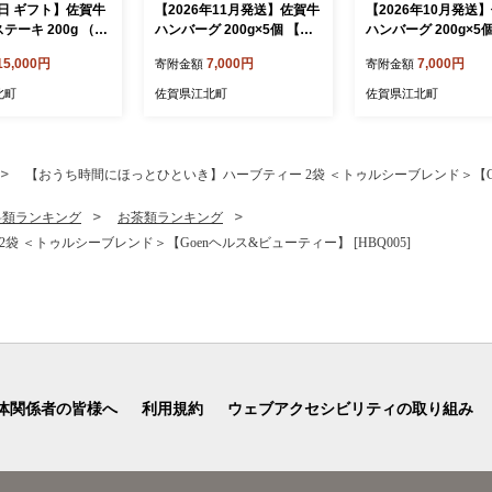
日 ギフト】佐賀牛
【2026年11月発送】佐賀牛
【2026年10月発送
テーキ 200g （10
ハンバーグ 200g×5個 【肉
ハンバーグ 200g×5
）【山下牛舎】[HA
のかわの】 [HAS040]
のかわの】 [HAS040
15,000円
7,000円
7,000円
寄附金額
寄附金額
北町
佐賀県江北町
佐賀県江北町
【おうち時間にほっとひといき】ハーブティー 2袋 ＜トゥルシーブレンド＞【Goen
料類ランキング
お茶類ランキング
 ＜トゥルシーブレンド＞【Goenヘルス&ビューティー】 [HBQ005]
体関係者の皆様へ
利用規約
ウェブアクセシビリティの取り組み