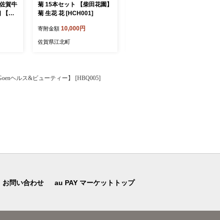
】佐賀牛
菊 15本セット 【柴田花園】
【10月発送】さがびより 無
個 【肉
菊 生花 花 [HCH001]
洗米 5kg【五つ星お米マイ
]
スター厳選】 [HBL005] 佐
10,000円
11,000円
寄附金額
寄附金額
賀日和 さがびより 5kg ブラ
ンド米 お米 米 特A評価 特A
佐賀県江北町
佐賀県江北町
佐賀 ご飯 ごはん
ヘルス&ビューティー】 [HBQ005]
お問い合わせ
au PAY マーケットトップ