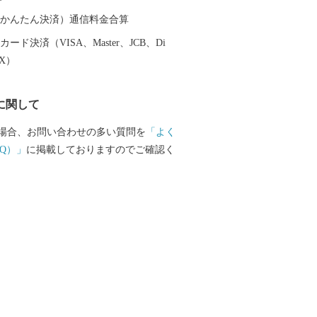
子や孫が誇れる郷土 江北を進めていき
（auかんたん決済）通信料金合算
ード決済（VISA、Master、JCB、Di
EX）
に関して
場合、お問い合わせの多い質問を
「よく
Q）」
に掲載しておりますのでご確認く