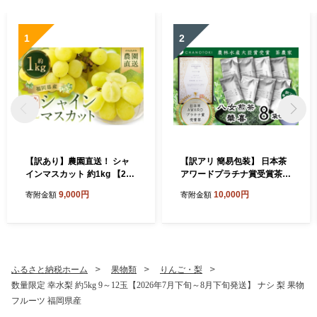
1
2
【訳あり】農園直送！ シャ
【訳アリ 簡易包装】 日本茶
インマスカット 約1kg 【202
アワードプラチナ賞受賞茶
6年9月上旬から10月上旬発
八女茶農家が自宅で飲むお茶
9,000円
10,000円
寄附金額
寄附金額
送予定】 ぶどう マスカット
「煎茶 華喜 hanayagi」 80g
果物 フルーツ
×8袋 お茶 日本茶 緑茶 八女
茶 煎茶
ふるさと納税ホーム
果物類
りんご・梨
数量限定 幸水梨 約5kg 9～12玉【2026年7月下旬～8月下旬発送】 ナシ 梨 果物
フルーツ 福岡県産