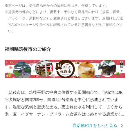
本ページは、提供自治体からの情報に基づき、作成しています。
提供元の都合などにより、掲載中に予告なく返礼品の仕様（規格、容量、
パッケージ、原材料など）が変更される場合がございます。お届けした返
礼品のパッケージやラベルに記載されている注意書きなどをご確認くださ
い。
福岡県筑後市のご紹介
筑後市は、筑後平野の中央に位置する田園都市で、市街地はJR
羽犬塚駅と国道209号、国道442号沿線を中心に形成されていま
す。温暖な気候と肥沃な土地、恵まれた水を利用して、古くから
米・麦・イグサ・ナシ・ブドウ・八女茶をはじめとする農業が盛
んに行われてきました。また、交通の便の良さを生かして企業誘
自治体紹介をもっと見る
致にも力を入れ、たくさんの製造業企業が立地しています。 平