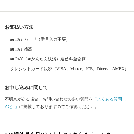
成28年には九州新幹線筑後船小屋駅西側に福岡ソフトバンクホー
クスファーム本拠地である「HAWKSベースボールパーク筑後」が
開業。駅周辺には県営筑後広域公園や芸術文化交流施設「九州芸
お支払い方法
文館」等の整備も進み、筑後地域の玄関口として発展を続けてい
ます。
au PAY カード（番号入力不要）
au PAY 残高
au PAY（auかんたん決済）通信料金合算
クレジットカード決済（VISA、Master、JCB、Diners、AMEX）
お申し込みに関して
不明点がある場合、お問い合わせの多い質問を
「よくある質問（F
AQ）」
に掲載しておりますのでご確認ください。