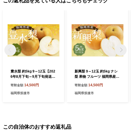
この返礼品を見ている人はこちらもチェック
豊水梨 約5kg 9～12玉【202
新興梨 9～12玉 約5kg ナシ
6年8月下旬～9月下旬発送】
梨 果物 フルーツ 福岡県産
ナシ 梨 果物 フルーツ 福岡県
【2026年9月下旬～10月下旬
14,500円
14,500円
寄附金額
寄附金額
産
に順次発送予定】
福岡県筑後市
福岡県筑後市
この自治体のおすすめ返礼品