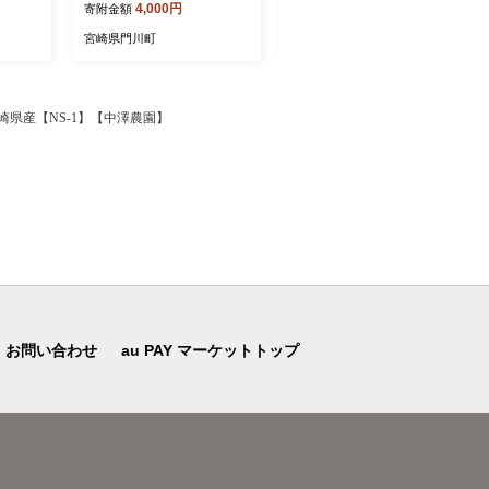
4,000円
24,000円
寄附金額
寄附金額
も肉 国
簡易包装 お茶 茶葉 ホット
しゃけ さけ サケ 切身 塩鮭
から揚
アイス 常温 保存 便利【AA-
塩焼き 焼き魚 おかず お惣
宮崎県門川町
宮崎県門川町
 【NK
23】【鹿島園本舗】
菜 簡易包装 冷凍 厚切【YS-
6】【株式会社安田】
宮崎県産【NS-1】【中澤農園】
お問い合わせ
au PAY マーケットトップ