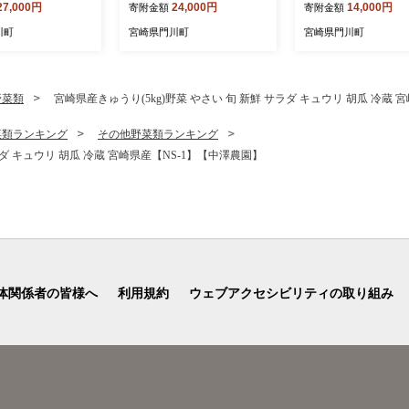
27,000円
24,000円
14,000円
寄附金額
寄附金額
 湯煎 個包装 おつ
約2kg) 鮭 小分け 冷凍 サー
とり肉 鶏肉 若鶏 も
ルト 常温 保存 ご
モン シャケ サケ サバ 鯖 骨
産 宮崎県産 唐揚げ 
川町
宮崎県門川町
宮崎県門川町
調理【AP-53】
なし 骨取り セット 魚 魚介
げ からあげ 冷凍 便利
社 日向屋】
【AW-104】【丸正水産】
-03】【南九フーズ】
野菜類
宮崎県産きゅうり(5kg)野菜 やさい 旬 新鮮 サラダ キュウリ 胡瓜 冷蔵 
菜類ランキング
その他野菜類ランキング
ラダ キュウリ 胡瓜 冷蔵 宮崎県産【NS-1】【中澤農園】
体関係者の皆様へ
利用規約
ウェブアクセシビリティの取り組み