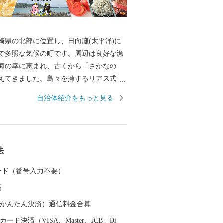
崎県の北部に位置し、日向灘(太平洋)に
で多照な気候の町です。周辺は良好な漁
海の幸に恵まれ、古くから「さかなの
えてきました。島々を擁するリアス式海
園に指定され、ビロウ島は、国の天然記
自治体紹介をもっと見る
リウミスズメ」の世界最大の繁殖地とし
令和7年10月1日から令和8年9月30日ま
れました。
法
 カード（番号入力不要）
高
（auかんたん決済）通信料金合算
ード決済（VISA、Master、JCB、Di