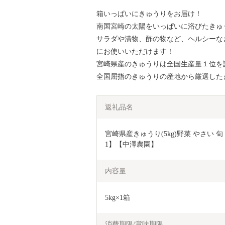
箱いっぱいにきゅうりをお届け！
南国宮崎の太陽をいっぱいに浴びたきゅ
サラダや漬物、酢の物など、ヘルシーな
にお使いいただけます！
宮崎県産のきゅうりは全国生産量１位を
全国屈指のきゅうりの産地から厳選した
返礼品名
宮崎県産きゅうり(5kg)野菜 やさい 旬
1】【中澤農園】
内容量
5kg×1箱
消費期限/賞味期限