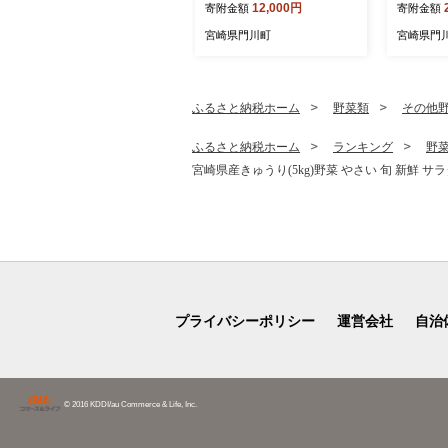
12,000円
寄附金額
寄附金額
調理 温めるだけ デミグラス
プ 小分け
ソース 和風おろし 淡路産
まみ レト
宮崎県門川町
宮崎県門
玉ねぎ 湯煎 お肉 牛肉 豚肉
当地 簡単
鶏肉 ソース 冷凍 個包装 国
【株式会
産 おかず 惣菜 レンジアッ
プ レンチン 【C-30】【英
ふるさと納税ホーム
野菜類
その他
楽】
ふるさと納税ホーム
ランキング
野
宮崎県産きゅうり(5kg)野菜 やさい 旬 新鮮 サ
プライバシーポリシー
運営会社
自治
© 2016 KDDI/au Commerce & Life, Inc.