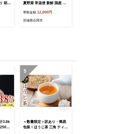
ウリ 胡瓜
夏野菜 常温便 新鮮 国産 茨
産地直
城県産 野菜 夏 旬 産地直送
12,000円
寄附金額
菜 浅漬
農園直送 ベジタブル グリー
ユーファ
ン サラダ 一本漬け 浅漬け
茨城県石岡市
家庭用 業務用 フレッシュ
茨城県 石岡市 (A33-002)
5
6
3.8k
＜数量限定＞訳あり・簡易
【定期便・全3回(連続)】訳
250～
包装！ほうじ茶 三角 ティー
あり 厚切り 塩 銀鮭 切り身
バッグ (計360g・3g×120P)
(総計3kg・1kg×3回) 銀さけ