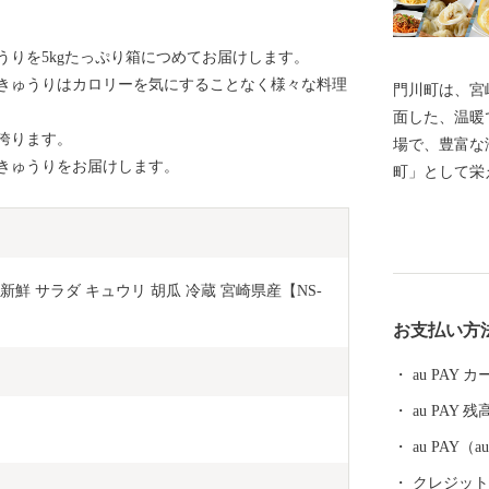
うりを5kgたっぷり箱につめてお届けします。
きゅうりはカロリーを気にすることなく様々な料理
門川町は、宮
面した、温暖
誇ります。
場で、豊富な
きゅうりをお届けします。
町」として栄
岸は、国定公
念物「カンム
て有名です。 宮崎県門川町は、ふるさと納税の対象と
なる団体として
 新鮮 サラダ キュウリ 胡瓜 冷蔵 宮崎県産【NS-
での間指定さ
お支払い方
au PAY
au PAY 残
au PAY
クレジットカ