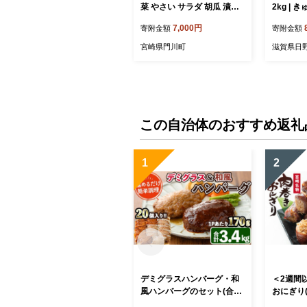
菜 やさい サラダ 胡瓜 漬物
2kg | 
キムチ 冷蔵【NS-2】【中澤
瓜 ミニき
7,000円
寄附金額
寄附金額
農園】
穫 朝採れ
合せ 夏野
宮崎県門川町
滋賀県日
やさい 採
旬 栽培 
滋賀県 
送料無料
この自治体のおすすめ返礼
1
2
デミグラスハンバーグ・和
＜2週間
風ハンバーグのセット(合計
おにぎり(計
3.4kg・170g×各10個) 簡単
0P) 豚