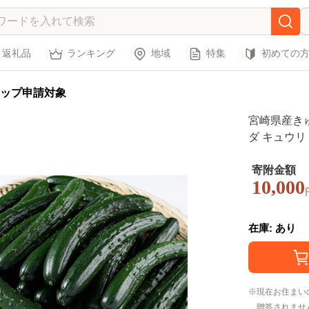
返礼品
ランキング
地域
特集
初めての
ップ申請対象
宮崎県産きゅう
ダ キュウリ
農園】
寄附金額
10,000
在庫: あり
現在お住まい
贈答されませ