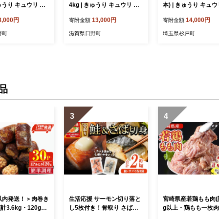
きゅうり キュウリ 胡
4kg | きゅうり キュウリ 胡
本) | きゅうり キュ
ゅうり 新鮮 朝収
瓜 ミニきゅうり 新鮮 朝収
新鮮 朝収穫 朝採れ 
8,000円
13,000円
14,000円
寄附金額
寄附金額
 産地直送 野菜 詰
穫 朝採れ 産地直送 野菜 詰
送 野菜 詰合せ 夏野
菜 野菜 キュウリ
合せ 夏野菜 野菜 キュウリ
け サラダ 旬 秀品 
野町
滋賀県日野町
埼玉県杉戸町
れたて 季節 食材
やさい 採れたて 季節 食材
ーム 埼玉県 杉戸町
農家直送 農家応援
旬 栽培 農家直送 農家応援
日野町 ふるさと納税
滋賀県 日野町 ふるさと納税
送料無料
品
3
4
以内発送！＞肉巻き
生活応援 サーモン切り落と
宮崎県産若鶏もも肉(計
3.6kg・120g×3
し5枚付き！骨取り さば切
g以上・鶏もも一枚肉
肉 お弁当 レンジアッ
身と鮭カットのセット(合計
350g×10～12枚) お肉 鳥肉