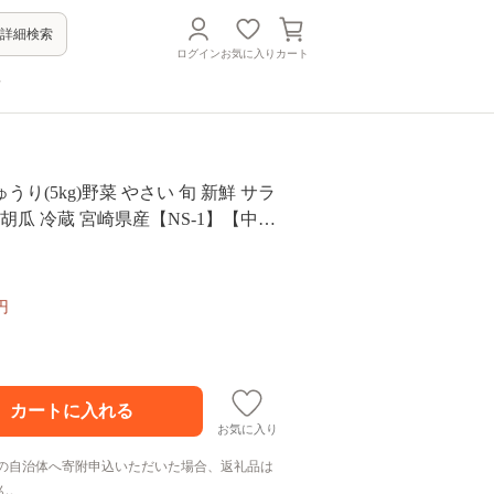
詳細検索
ログイン
お気に入り
カート
方
り(5kg)野菜 やさい 旬 新鮮 サラ
 胡瓜 冷蔵 宮崎県産【NS-1】【中澤
円
お気に入り
の自治体へ寄附申込いただいた場合、返礼品は
ん。