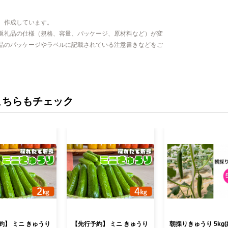
、作成しています。
返礼品の仕様（規格、容量、パッケージ、原材料など）が変
品のパッケージやラベルに記載されている注意書きなどをご
こちらもチェック
約】 ミニ きゅうり
【先行予約】 ミニ きゅうり
朝採りきゅうり 5kg(