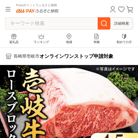
Pontaポイントでふるさと納税
詳細検索
返礼品
ランキング
地域
特集
初めての方
オンラインワンストップ申請対象
長崎県壱岐市