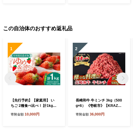
ローストビーフ 贈答 九州 30
ゃぶ 肩ロース 赤身 鍋 定期便
万 300000 300000円 30万円
30万 300000 300000円 30万
ゴチになります 壱岐牛 ぐる
円 ゴチになります 壱岐牛 ぐ
ナイ
るナイ
この自治体のおすすめ返礼品
1
2
【先行予約】【家庭用】 い
長崎和牛 牛ミンチ 3kg（500
ちご 2種食べ比べ！ 計1kg
g×6） 《壱岐市》【KRAZY
（ゆめのか・恋みのり） 【2
MEAT】 肉 牛肉 和牛 国産 ミ
10,000円
36,000円
寄附金額
寄附金額
027年2月以降順次発送】
ンチ 牛ミンチ ひき肉 挽肉 挽
《壱岐市》【蒼花】[JEO00
き肉 小分け ハンバーグ ミー
2]
トソース ボロネーゼ そぼろ
料理 調理 ギフト 贈り物 [JE