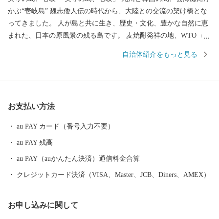
かぶ“壱岐島” 魏志倭人伝の時代から、大陸との交流の架け橋とな
ってきました。 人が島と共に生き、歴史・文化、豊かな自然に恵
まれた、日本の原風景の残る島です。 麦焼酎発祥の地、WTO（世
界貿易機関）から地理的表示認定を受けた「壱岐焼酎」。 壱岐
自治体紹介をもっと見る
牛、ウニ、海産物など、豊饒な自然が育むS級食材。 国特別史跡
「原の辻遺跡」大小1,000の神社・仏閣、多くのパワースポット。
白砂青松、美しいエメラルドグリーンの海。 住む人に、訪れる人
に様々な“実り”をもたらします。
お支払い方法
au PAY カード（番号入力不要）
au PAY 残高
au PAY（auかんたん決済）通信料金合算
クレジットカード決済（VISA、Master、JCB、Diners、AMEX）
お申し込みに関して