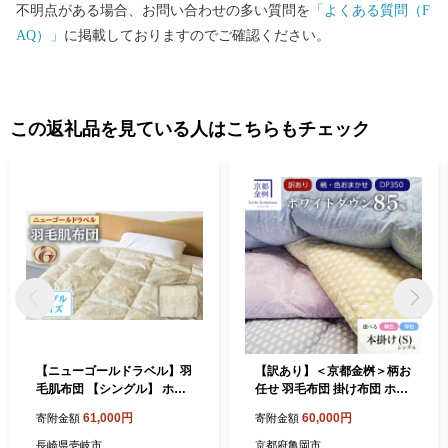
不明点がある場合、お問い合わせの多い質問を
「よくある質問（F
AQ）」
に掲載しておりますのでご確認ください。
この返礼品を見ている人はこちらもチェック
【ニューゴールドラベル】羽
【訳あり】＜京都金桝＞柄お
毛肌布団 【シングル】 ホワ
任せ 羽毛布団 掛け布団 ホワ
イトダックダウン70%使用
イトダウン85％『本掛け シ
61,000円
60,000円
寄附金額
寄附金額
長崎県壱岐産【壱岐工芸】
ングル』 DP350 京都亀岡産
[JCD027] 羽毛肌掛け布団 ふ
日本製◇ ｜ 国産 寝具 布団
長崎県壱岐市
京都府亀岡市