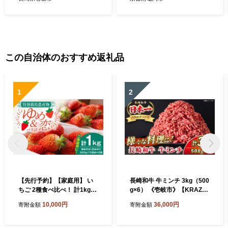
とん ダウンケット 夏用 布団
新生活 夏 夏用 洗える ダウン
61000 61000円
ケット 冬 冬用 秋冬用 ふるさ
と納税訳あり
この自治体のおすすめ返礼品
1
2
【先行予約】【家庭用】 い
長崎和牛 牛ミンチ 3kg（500
ちご 2種食べ比べ！ 計1kg
g×6） 《壱岐市》【KRAZY
（ゆめのか・恋みのり） 【2
MEAT】 肉 牛肉 和牛 国産 ミ
10,000円
36,000円
寄附金額
寄附金額
027年2月以降順次発送】
ンチ 牛ミンチ ひき肉 挽肉 挽
《壱岐市》【蒼花】[JEO00
き肉 小分け ハンバーグ ミー
2]
トソース ボロネーゼ そぼろ