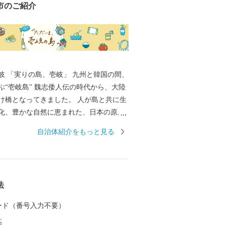
市のご紹介
国の間、
ぶ“壱岐島” 魏志倭人伝の時代から、大陸
け橋となってきました。 人が島と共に生
化、豊かな自然に恵まれた、日本の原風
す。 麦焼酎発祥の地、WTO（世界貿易機
自治体紹介をもっと見る
的表示認定を受けた「壱岐焼酎」。 壱岐
産物など、豊饒な自然が育むS級食材。
原の辻遺跡」大小1,000の神社・仏閣、多
ポット。 白砂青松、美しいエメラルドグ
法
 住む人に、訪れる人に様々な“実り”をも
 カード（番号入力不要）
高