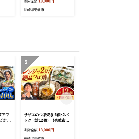
18,000円
寄附金額
】[JB
ゃぶ） 《壱岐市》【壱岐市
ース 焼
農業協同組合】[JBO032]
長崎県壱岐市
18000
お肉 牛肉 国産牛 すき焼き
ギフト
ロース肉 18000 18000円 の
牛 ぐる
し プレゼント ギフト ゴチ
になります 壱岐牛 ぐるナイ
5
6
殖アワ
サザエのつぼ焼き 6個×2パ
【赤身・トロセット】壱岐
 計40
ック（計12個）《壱岐市》
産 天然本マグロ 700g 《壱
《壱岐
【天下御免】[JDB001] さ
岐市》【丸昇水産】 国産 ま
13,000円
32,000円
寄附金額
寄附金額
ビ 鮑
ざえ サザエ 栄螺 つぼ焼き
ぐろ マグロ 鮪 トロ とろ 刺
魚貝 産
BBQ おつまみ つまみ 海鮮
身 刺し身 柵 魚 赤身 魚介 鮮
長崎県壱岐市
長崎県壱岐市