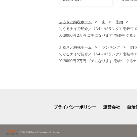
O002]
グ ミー
そぼろ 料
り物 [JER
ふるさと納税ホーム
肉
牛肉
＼ぐるナイで紹介／《A4～A5ランク》壱岐牛 ロース
00 20000円 2万円 ゴチになります 壱岐牛 ぐる
ふるさと納税ホーム
ランキング
肉
＼ぐるナイで紹介／《A4～A5ランク》壱岐牛 ロース
00 20000円 2万円 ゴチになります 壱岐牛 ぐる
プライバシーポリシー
運営会社
自治
© 2016 KDDI/au Commerce & Life, Inc.