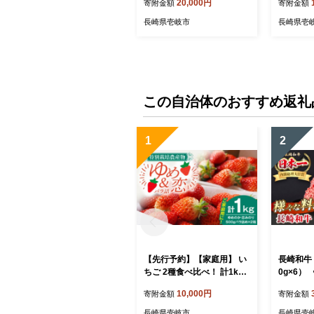
20,000円
寄附金額
寄附金額
ゃぶ） 《壱岐市》【壱岐市
岐市農業協
農業協同組合】[JBO028]
4] 肉 
長崎県壱岐市
長崎県壱
肉 牛肉 ロース すき焼き し
赤身 BBQ
ゃぶしゃぶ 鍋 薄切り うす
のし プレ
切り 赤身 のし プレゼント
チになり
ギフト 20000 20000円 2万
イ
円 ゴチになります 壱岐牛
ぐるナイ
この自治体のおすすめ返礼
1
2
【先行予約】【家庭用】 い
長崎和牛 
ちご 2種食べ比べ！ 計1kg
0g×6）
（ゆめのか・恋みのり）
Y MEAT
10,000円
寄附金額
寄附金額
【2027年2月以降順次発
ミンチ 牛
送】《壱岐市》【蒼花】[JE
肉 挽き肉
長崎県壱岐市
長崎県壱