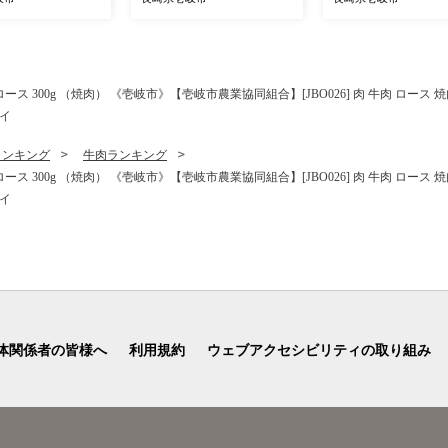
トソース ボロネーゼ
地直送 お刺身 冷蔵発送 [JD
地直送 お刺身 冷蔵発送
理 調理 ギフト 贈
Q010]
Q009]
174]
 300g （焼肉） 《壱岐市》【壱岐市農業協同組合】[JBO026] 肉 牛肉 ロース 焼肉 
ナイ
ランキング
牛肉ランキング
 300g （焼肉） 《壱岐市》【壱岐市農業協同組合】[JBO026] 肉 牛肉 ロース 焼肉 
ナイ
体関係者の皆様へ
利用規約
ウェブアクセシビリティの取り組み