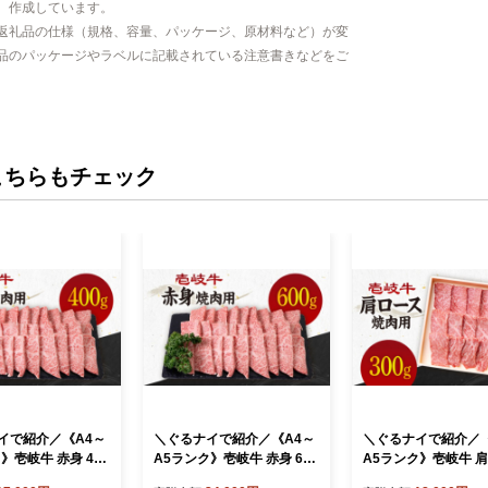
、作成しています。
返礼品の仕様（規格、容量、パッケージ、原材料など）が変
品のパッケージやラベルに記載されている注意書きなどをご
こちらもチェック
イで紹介／《A4～
＼ぐるナイで紹介／《A4～
＼ぐるナイで紹介／《
》壱岐牛 赤身 400
A5ランク》壱岐牛 赤身 600
A5ランク》壱岐牛 
肉）《壱岐市》【壱
g （焼肉） 《壱岐市》【壱
300g （焼肉） 《壱