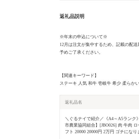
返礼品説明
※年末の申込について※
12月は注文が集中するため、記載の配
予めご了承ください。
【関連キーワード】
ステーキ 人気 和牛 壱岐牛 希少 柔らか
返礼品名
＼ぐるナイで紹介／《A4～A5ランク》
市農業協同組合】[JBO026] 肉 牛肉 ロ
フト 20000 20000円 2万円 ゴチに