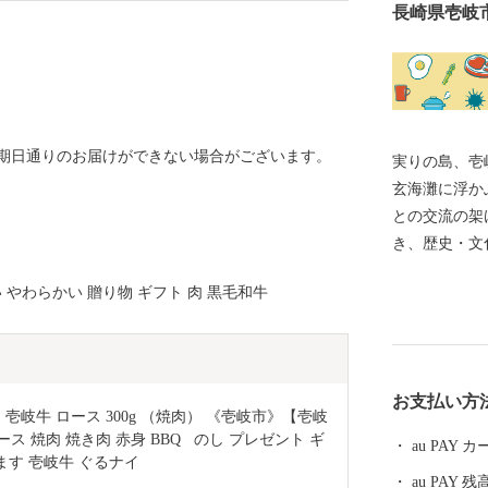
長崎県壱岐
送期日通りのお届けができない場合がございます。
実りの島、壱岐 「実りの島、壱岐」 九州と韓
玄海灘に浮か
との交流の架
き、歴史・文
景の残る島で
い やわらかい 贈り物 ギフト 肉 黒毛和牛
関）から地理
牛、ウニ、海
国特別史跡「
くのパワース
お支払い方
リーンの海。
壱岐牛 ロース 300g （焼肉） 《壱岐市》【壱岐
たらします。
ース 焼肉 焼き肉 赤身 BBQ   のし プレゼント ギ
au PAY
なります 壱岐牛 ぐるナイ
au PAY 残