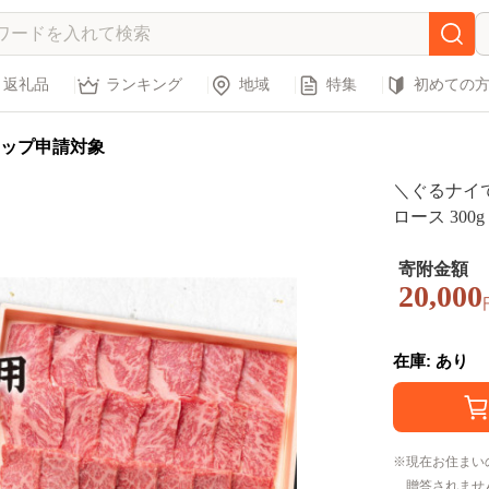
返礼品
ランキング
地域
特集
初めての
ップ申請対象
＼ぐるナイ
ロース 30
協同組合】[J
赤身 BBQ のし プレゼント ギフト 20000 20000
寄附金額
20,000
円 2万円 
在庫: あり
現在お住まい
贈答されませ