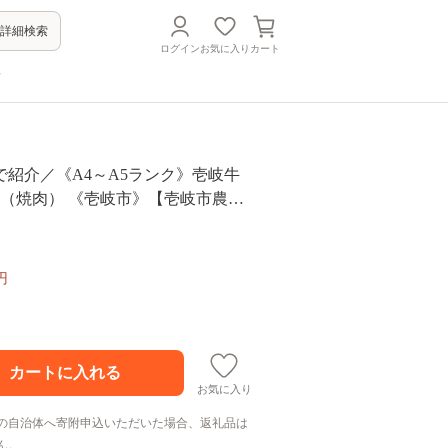
詳細検索
ログイン
お気に入り
カート
方
で紹介／《A4～A5ランク》壱岐牛
0g （焼肉） 《壱岐市》【壱岐市農業
BO026] 肉 牛肉 ロース 焼肉 焼き肉
ゴチになります 壱岐牛 ぐるナイ
円
お気に入り
の自治体へ寄附申込いただいた場合、返礼品は
ん。