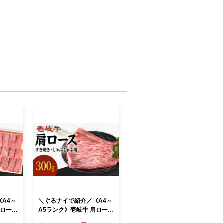
A4～
＼ぐるナイで紹介／《A4～
肩ロース
A5ランク》壱岐牛 肩ロース
岐市》
300g （すき焼き・しゃぶし