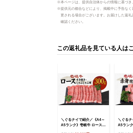
本ページは、提供自治体からの情報に基づき
提供元の都合などにより、掲載中に予告なく
更される場合がございます。お届けした返礼
確認ください。
この返礼品を見ている人は
＼ぐるナイで紹介／《A4～
＼ぐるナ
A5ランク》壱岐牛 ロース 3
A5ランク
00g （すき焼き・しゃぶし
g （焼