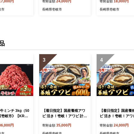
17,000円
24,000円
18,000円
寄附金額
寄附金額
同組合】[JBO03
岐市農業協同組合】[JBO03
【壱岐市農業協同組合
牛肉 赤身 焼肉 焼き肉
5] 肉 牛肉 焼肉 焼き肉 赤身
O030] 肉 牛肉 肩ロ
岐市
長崎県壱岐市
長崎県壱岐市
 17000 17000円
BBQ 24000 24000円 のし
肉 赤身 BBQ 18000 
ゼント ギフト ゴ
プレゼント ギフト ゴチにな
円 のし プレゼント 
ます 壱岐牛 ぐるナ
ります 壱岐牛 ぐるナイ
ゴチになります 壱岐
ナイ
品
3
4
牛ミンチ 3kg（50
【着日指定】国産養殖アワ
【着日指定】国産養
 《壱岐市》【KRAZ
ビ 活き！壱岐！アワビ 計60
ビ 活き！壱岐！アワビ
】 肉 牛肉 和牛 国産
0g（約200g×3枚）《壱岐
0g（約200g×2枚）
36,000円
35,000円
24,000円
寄附金額
寄附金額
ミンチ ひき肉 挽
市》【住吉水産】アワビ 鮑
市》【住吉水産】アワ
 小分け ハンバー
養殖 貝 海産物 魚介 魚貝 産
養殖 貝 海産物 魚介 
岐市
長崎県壱岐市
長崎県壱岐市