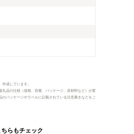
、作成しています。
返礼品の仕様（規格、容量、パッケージ、原材料など）が変
品のパッケージやラベルに記載されている注意書きなどをご
こちらもチェック