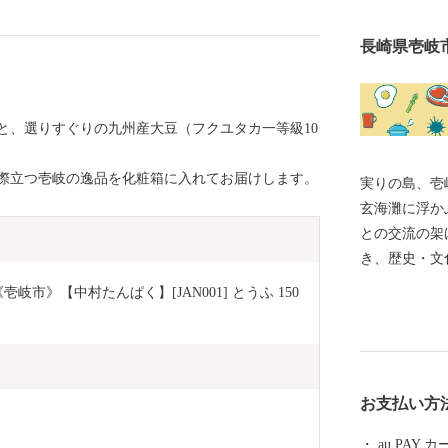
長崎県壱岐
と、選りすぐりの九州産大豆（フクユタカ一等級10
際立つ壱岐の逸品を化粧箱に入れてお届けします。
実りの島、壱岐 「実りの島、壱岐」 九州と韓
玄海灘に浮か
との交流の架
き、歴史・文
景の残る島で
岐市》【中村たんぱく】[JAN001] とうふ 150
関）から地理
牛、ウニ、海
国特別史跡「
くのパワース
お支払い方
リーンの海。
たらします。
au PAY