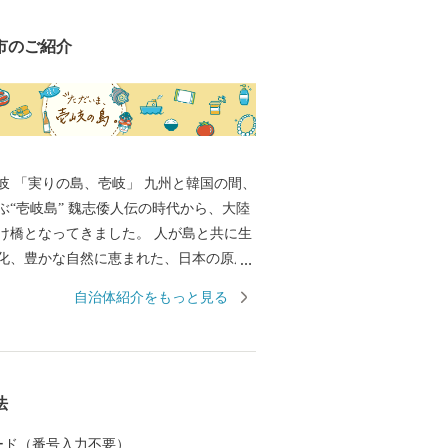
市のご紹介
国の間、
ぶ“壱岐島” 魏志倭人伝の時代から、大陸
け橋となってきました。 人が島と共に生
化、豊かな自然に恵まれた、日本の原風
す。 麦焼酎発祥の地、WTO（世界貿易機
自治体紹介をもっと見る
的表示認定を受けた「壱岐焼酎」。 壱岐
産物など、豊饒な自然が育むS級食材。
原の辻遺跡」大小1,000の神社・仏閣、多
ポット。 白砂青松、美しいエメラルドグ
法
 住む人に、訪れる人に様々な“実り”をも
 カード（番号入力不要）