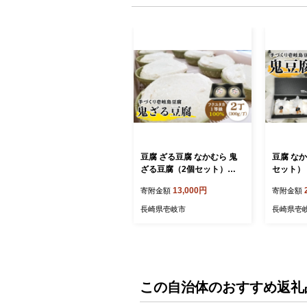
豆腐 ざる豆腐 なかむら 鬼
豆腐 な
ざる豆腐（2個セット）
セット）
《壱岐市》【中村たんぱ
たんぱく】
13,000円
寄附金額
寄附金額
く】[JAN003] とうふ 豆腐
ふ のし プレゼント ギフト 2
ざる豆腐 13000 13000円 の
0000 2
長崎県壱岐市
長崎県壱
し プレゼント ギフト
この自治体のおすすめ返礼