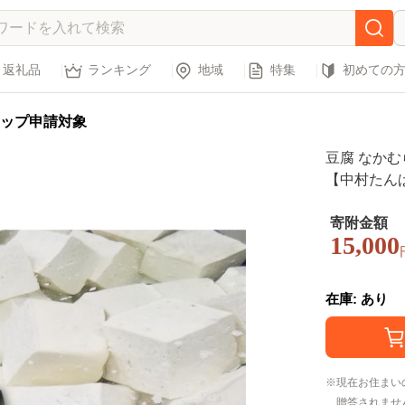
返礼品
ランキング
地域
特集
初めての
ップ申請対象
豆腐 なかむ
【中村たんぱく】
円 のし 
寄附金額
15,000
在庫: あり
現在お住まい
贈答されませ