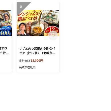
5
6
殖アワ
サザエのつぼ焼き 6個×2パ
【赤身・トロセット】壱岐
 計40
ック（計12個）《壱岐市》
産 天然本マグロ 700g 《壱
《壱岐
【天下御免】[JDB001] さ
岐市》【丸昇水産】 国産 ま
13,000円
32,000円
寄附金額
寄附金額
ビ 鮑
ざえ サザエ 栄螺 つぼ焼き
ぐろ マグロ 鮪 トロ とろ 刺
魚貝 産
BBQ おつまみ つまみ 海鮮
身 刺し身 柵 魚 赤身 魚介 鮮
長崎県壱岐市
長崎県壱岐市
 [JD
貝 魚介 魚貝 10000 10000
魚 天然 [JFZ013]
円