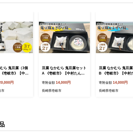
かむら 鬼豆腐（3個
豆腐 なかむら 鬼豆腐セット
豆腐 なかむら 鬼豆
 《壱岐市》【中村
A 《壱岐市》【中村たんぱ
B 《壱岐市》【中村
[JAN002] とう
く】[JAN005] とうふ 豆腐
く】[JAN006] とう
20,000円
14,000円
14,000円
寄附金額
寄附金額
セット 贈り物 ギフト プレ
セット 贈り物 ギフト
0000円 2万円
ゼント 化粧箱 14000 14000
ゼント 化粧箱 14000 
岐市
長崎県壱岐市
長崎県壱岐市
円 のし プレゼント ギフト
円 のし プレゼント 
品