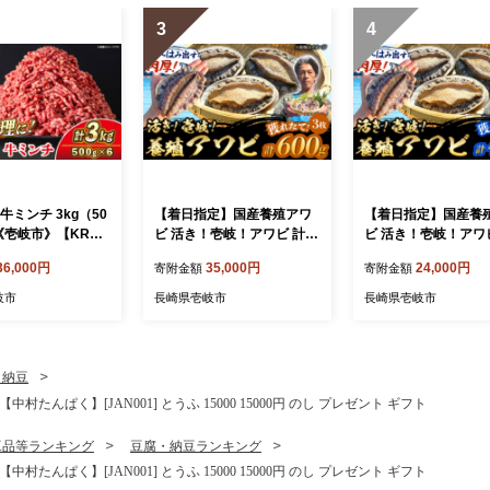
3
4
牛ミンチ 3kg（50
【着日指定】国産養殖アワ
【着日指定】国産養
 《壱岐市》【KRAZ
ビ 活き！壱岐！アワビ 計60
ビ 活き！壱岐！アワビ
】 肉 牛肉 和牛 国産
0g（約200g×3枚）《壱岐
0g（約200g×2枚）
36,000円
35,000円
24,000円
寄附金額
寄附金額
ミンチ ひき肉 挽
市》【住吉水産】アワビ 鮑
市》【住吉水産】アワ
 小分け ハンバー
養殖 貝 海産物 魚介 魚貝 産
養殖 貝 海産物 魚介 
岐市
長崎県壱岐市
長崎県壱岐市
トソース ボロネーゼ
地直送 お刺身 冷蔵発送 [JD
地直送 お刺身 冷蔵発送
理 調理 ギフト 贈
Q010]
Q009]
174]
・納豆
たんぱく】[JAN001] とうふ 15000 15000円 のし プレゼント ギフト
工品等ランキング
豆腐・納豆ランキング
たんぱく】[JAN001] とうふ 15000 15000円 のし プレゼント ギフト