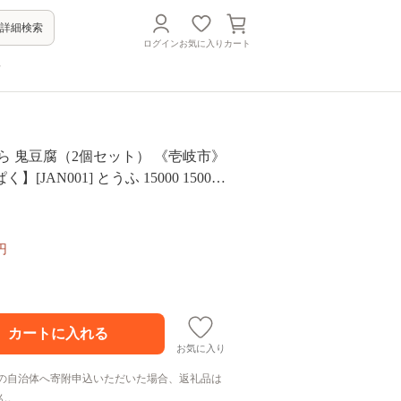
詳細検索
ログイン
お気に入り
カート
方
ら 鬼豆腐（2個セット） 《壱岐市》
[JAN001] とうふ 15000 15000
プレゼント ギフト
円
お気に入り
の自治体へ寄附申込いただいた場合、返礼品は
ん。