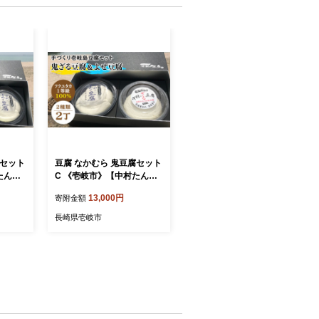
腐セット
豆腐 なかむら 鬼豆腐セット
たんぱ
C 《壱岐市》【中村たんぱ
ふ 豆腐
く】[JAN007] とうふ 豆腐
13,000円
寄附金額
 プレ
セット 贈り物 ギフト プレ
14000
ゼント 化粧箱 13000 13000
長崎県壱岐市
ギフト
円 のし プレゼント ギフト