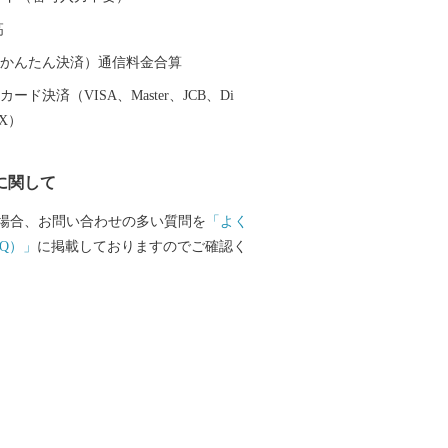
高
（auかんたん決済）通信料金合算
ード決済（VISA、Master、JCB、Di
EX）
に関して
場合、お問い合わせの多い質問を
「よく
Q）」
に掲載しておりますのでご確認く