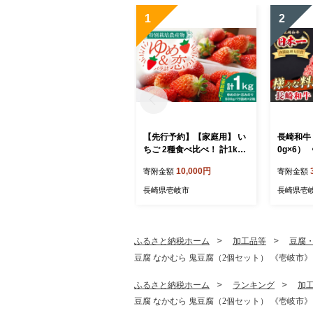
1
2
【先行予約】【家庭用】 い
長崎和牛 
ちご 2種食べ比べ！ 計1kg
0g×6）
（ゆめのか・恋みのり）
Y MEAT
10,000円
寄附金額
寄附金額
【2027年2月以降順次発
ミンチ 牛
送】《壱岐市》【蒼花】[JE
肉 挽き肉
長崎県壱岐市
長崎県壱
O002]
グ ミー
そぼろ 料
り物 [JER
ふるさと納税ホーム
加工品等
豆腐
豆腐 なかむら 鬼豆腐（2個セット） 《壱岐市》【中村
ふるさと納税ホーム
ランキング
加
豆腐 なかむら 鬼豆腐（2個セット） 《壱岐市》【中村