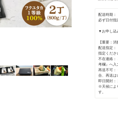
配送時期：
必ず日付指
▼お申し込
【重要：消
配送指定：
指定くださ
不在連絡：
考欄』へ入
再送不可：
合、再送は
即日開封：
※天候によ
す。