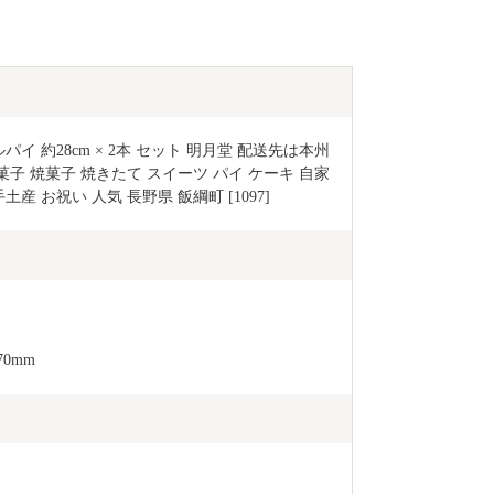
パイ 約28cm × 2本 セット 明月堂 配送先は本州
洋菓子 焼菓子 焼きたて スイーツ パイ ケーキ 自家
産 お祝い 人気 長野県 飯綱町 [1097]
0mm