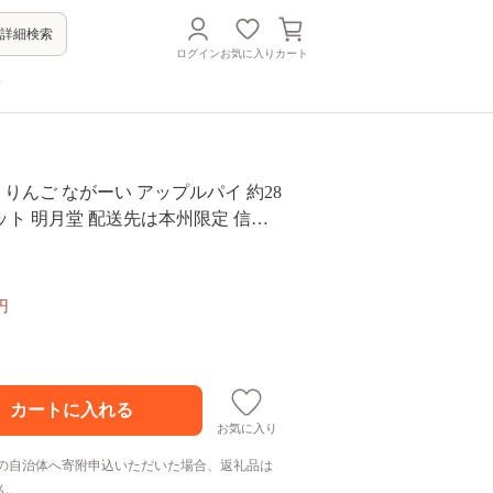
詳細検索
ログイン
お気に入り
カート
方
】 りんご ながーい アップルパイ 約28
 セット 明月堂 配送先は本州限定 信州
 紅玉 お菓子 洋菓子 焼菓子 焼きたて
イ ケーキ 自家製 おやつ おいしい 甘
せ 手土産 お祝い 人気 長野県 飯綱町
円
お気に入り
の自治体へ寄附申込いただいた場合、返礼品は
ん。