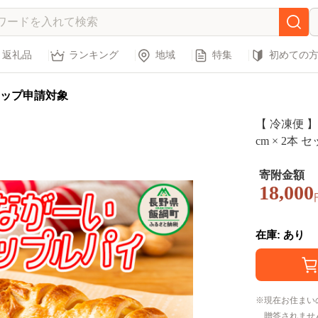
返礼品
ランキング
地域
特集
初めての
ップ申請対象
【 冷凍便 
cm × 2本
リンゴ 林檎
スイーツ パ
寄附金額
18,000
味 お取り寄
[1097]
在庫: あり
現在お住まい
贈答されませ