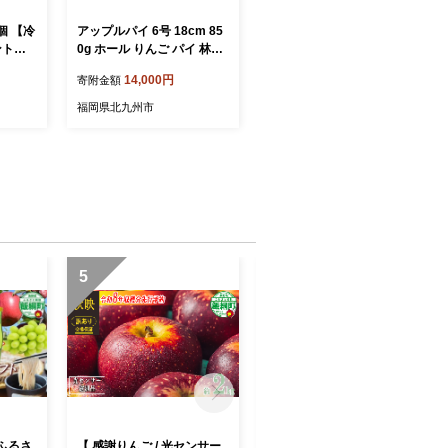
個 【冷
アップルパイ 6号 18cm 85
ントリ
0g ホール りんご パイ 林檎
 〉 ホ
スイーツ お菓子 パイ生地
14,000円
寄附金額
リンゴ
アーモンドクリーム スポン
イ パイ
ジ 自家製カスタード 焼き菓
福岡県北九州市
富士見
子 冷凍 国産
5
6
ふるさ
【 感謝りんご / 光センサー
【通年】 ペットフード 鹿肉