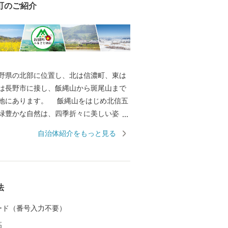
町のご紹介
県の北部に位置し、北は信濃町、東は
は長野市に接し、飯縄山から斑尾山まで
地にあります。 飯縄山をはじめ北信五
緑豊かな自然は、四季折々に美しい姿を
の心を癒すとともに、先人たちの英知と
自治体紹介をもっと見る
によって、農業はもとよりあらゆる産業
活すべての基盤となっています。 その
誇りある歴史を背景に果樹稲作を中心と
などに積極的に取組み、現在、長野市の
法
や北信地域の観光拠点として、また、飯
カリはもとより、りんごやももなど果樹
 カード（番号入力不要）
して発展してきました。 大自然に囲ま
高