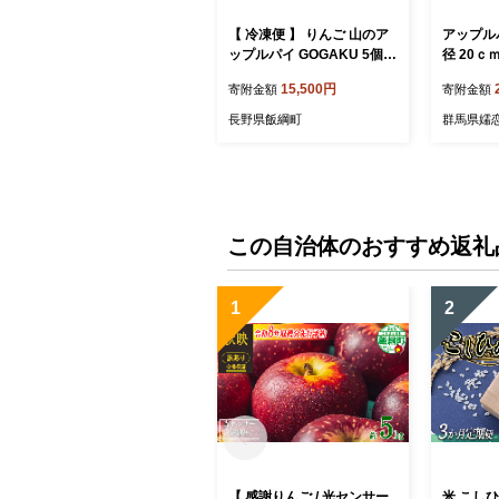
【 冷凍便 】 りんご 山のア
アップルパ
ップルパイ GOGAKU 5個入
径 20ｃ
明月堂 配送先は本州限定 信
パイ おや
15,500円
寄附金額
寄附金額
州 リンゴ 林檎 お菓子 洋菓
子 リンゴ
子 焼菓子 焼きたて スイー
お取り寄
長野県飯綱町
群馬県嬬
ツ パイ ケーキ 自家製 おや
紅玉 りん
つ おいしい 甘味 お取り寄
[BL001tu
せ 手土産 お祝い 人気 長野
長野県 飯綱町 [1905]
この自治体のおすすめ返礼
1
2
【 感謝りんご / 光センサー
米 こしひか