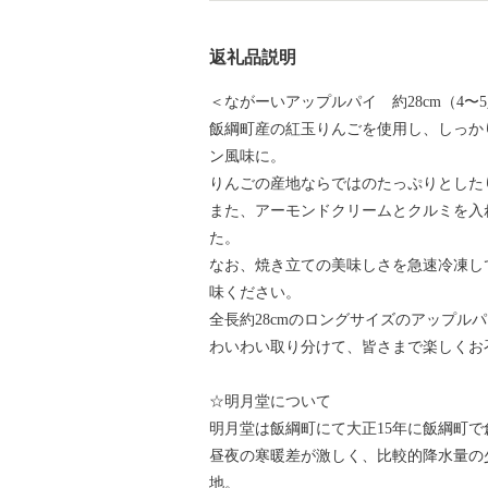
返礼品説明
＜ながーいアップルパイ 約28cm（4〜
飯綱町産の紅玉りんごを使用し、しっか
ン風味に。
りんごの産地ならではのたっぷりとした
また、アーモンドクリームとクルミを入
た。
なお、焼き立ての美味しさを急速冷凍し
味ください。
全長約28cmのロングサイズのアップル
わいわい取り分けて、皆さまで楽しくお
☆明月堂について
明月堂は飯綱町にて大正15年に飯綱町
昼夜の寒暖差が激しく、比較的降水量の
地。