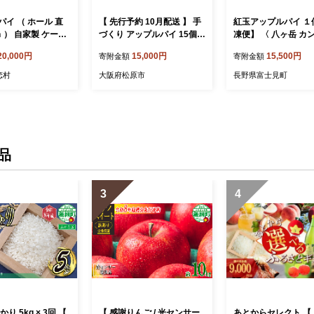
イ （ ホール 直
【 先行予約 10月配送 】 手
紅玉アップルパイ １
ｍ ） 自家製 ケーキ
づくり アップルパイ 15個
凍便】 〈 八ヶ岳 カ
つ 焼菓子 焼き菓
小分け 個包装 おすそ分け
ーキッチンベーカリー
20,000円
15,000円
15,500円
寄附金額
寄附金額
 スイーツ ホール
国産 りんご 林檎 appurupai
クセイ 紅玉 りんご 
せ お菓子 洋菓子
APPURUPAI リンゴ アップ
アップル アップルパ
恋村
大阪府松原市
長野県富士見町
ご ギフト 贈り物
ル パイ お菓子 洋菓子 焼菓
洋菓子 信州 長野県 
]
子 デザート スイーツ おや
町
つ 常温 配送 冬季限定 限定
プレゼント ギフト お取り寄
せ 手土産 贈答用 贈り物 大
阪府 松原市
品
3
4
り 5kg × 3回 【
【 感謝りんご / 光センサー
あとからセレクト 【