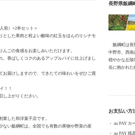
長野県飯綱
5人前）×2本セット＞
りとした果肉と程よい酸味の紅玉をほんのりシナモ
飯綱町は長野
りんごの食感をお楽しみいただけます。
中野市、西南
れ、香ばしくコクのあるアップルパイに仕上げまし
穏やかな丘陵
岳に抱かれた
てお届けしますので、できたての味わいをぜひご賞
みせ、私たち
たゆまぬ努力
パイ！！
や私たちの生
召し上がりください。
豊かな自然と
した農業振興
お支払い方
ベッドタウン
で創業した和洋菓子店です。
綱町産コシヒ
au PAY
少ない飯綱町は、全国でも有数の果物や野菜の産
の一大産地と
au PAY 残