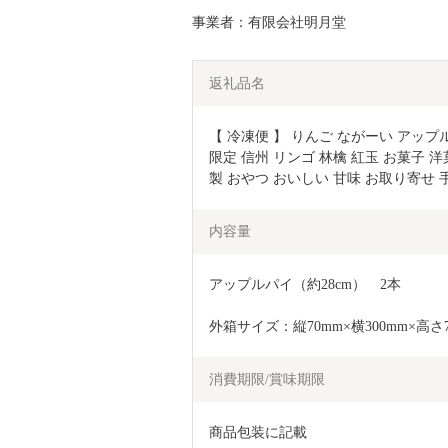
事業者：有限会社明月堂
返礼品名
【 冷凍便 】 りんご ながーい アップル
限定 信州 リンゴ 林檎 紅玉 お菓子 
製 おやつ おいしい 甘味 お取り寄せ 手土
内容量
アップルパイ（約28cm）　2本
外箱サイズ：縦70mm×横300mm×高さ7
消費期限/賞味期限
商品包装に記載