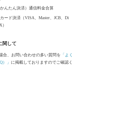
て魅力ある飯綱町に是非お立ち寄りくだ
（auかんたん決済）通信料金合算
ード決済（VISA、Master、JCB、Di
EX）
に関して
場合、お問い合わせの多い質問を
「よく
Q）」
に掲載しておりますのでご確認く