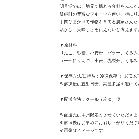
明月堂では、地元で採れる食材をふんだ
飯綱町の豊富なフルーツを使い、特にり
手間ひまかけて作物を育てる農家さんた
活かし、美味しさを伝えたいと考えます
▼原材料
りんご、砂糖、小麦粉、バター、くるみ
（一部にりんご、小麦、乳製分、くるみ
▼保存方法/日持ち：冷凍保存（−18℃以下
※解凍後は直射日光、高温多湿を避けて
▼配送方法：クール（冷凍）便
※配送先は本州限定とさせていただきま
※解凍後はお早めにお召し上がりくださ
※画像はイメージです。