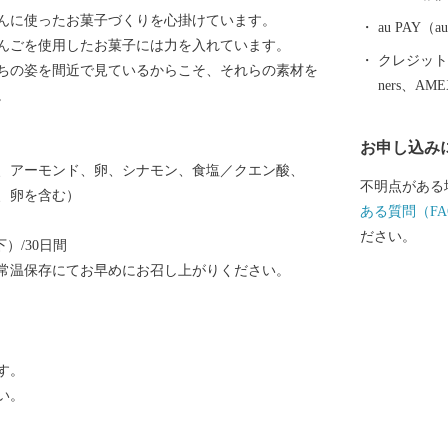
れ四季を通じ
んに使ったお菓子づくりを心掛けています。
さい。
au PAY
んごを使用したお菓子には力を入れています。
クレジットカ
ちの姿を間近で見ているからこそ、それらの素材を
ners、AM
。
お申し込み
、アーモンド、卵、シナモン、食塩／クエン酸、
不明点がある
、卵を含む）
ある質問（FA
ださい。
）/30日間
常温保存にてお早めにお召し上がりください。
す。
い。