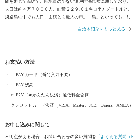
間を通じて温暖で、降水量の少ない瀬戸内海気候に属しており、
人口は約４万７０００人、面積２２９.０１キロ平方メートルと、
淡路島の中でも人口、面積とも最大の市。「島」といっても、島
の両端は橋とつながっています。 神戸や大阪、四国からもアクセ
自治体紹介をもっと見る
スしやすく、高速バスだと、京阪神から約２時間。徳島方面から
約１時間です。 そんな南あわじ市は多彩な農畜水産物の産地とし
て、その生産とＰＲに力を入れています。
お支払い方法
au PAY カード（番号入力不要）
au PAY 残高
au PAY（auかんたん決済）通信料金合算
クレジットカード決済（VISA、Master、JCB、Diners、AMEX）
お申し込みに関して
不明点がある場合、お問い合わせの多い質問を
「よくある質問（F