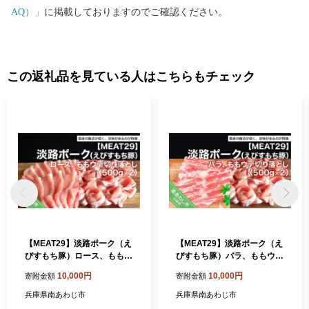
AQ）」
に掲載しておりますのでご確認ください。
この返礼品を見ている人はこちらもチェック
【MEAT29】淡路ポーク（え
【MEAT29】淡路ポーク（え
びすもち豚）ロース、ももウ
びすもち豚）バラ、ももウデ
デ切り落とし500ｇ×2
切り落とし500ｇ×2
10,000円
10,000円
寄附金額
寄附金額
兵庫県南あわじ市
兵庫県南あわじ市