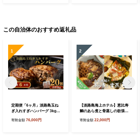
この自治体のおすすめ返礼品
1
2
定期便「6ヶ月」淡路島玉ね
【淡路島海上ホテル】恵比寿
ぎ入れすぎハンバーグ 3kg
鯛のあら煮と骨蒸しの欲張り
（150ｇ×20個）冷凍
セット
76,000円
22,000円
寄附金額
寄附金額