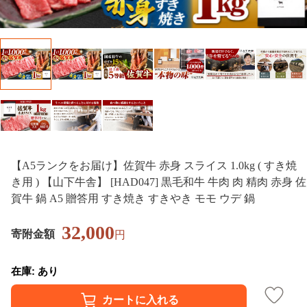
【A5ランクをお届け】佐賀牛 赤身 スライス 1.0kg ( すき焼
き用 ) 【山下牛舎】 [HAD047] 黒毛和牛 牛肉 肉 精肉 赤身 佐
賀牛 鍋 A5 贈答用 すき焼き すきやき モモ ウデ 鍋
32,000
寄附金額
円
在庫: あり