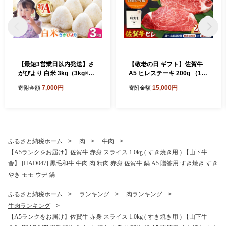
【最短3営業日以内発送】さ
【敬老の日 ギフト】佐賀牛
がびより 白米 3kg（3kg×1
A5 ヒレステーキ 200g （10
袋）【五つ星お米マイスター
0g×2枚）【山下牛舎】[HAD
7,000円
15,000円
寄附金額
寄附金額
厳選】[HBL087]最速発送 最
172]
速配送
ふるさと納税ホーム
肉
牛肉
【A5ランクをお届け】佐賀牛 赤身 スライス 1.0kg ( すき焼き用 ) 【山下牛
舎】 [HAD047] 黒毛和牛 牛肉 肉 精肉 赤身 佐賀牛 鍋 A5 贈答用 すき焼き すき
やき モモ ウデ 鍋
ふるさと納税ホーム
ランキング
肉ランキング
牛肉ランキング
【A5ランクをお届け】佐賀牛 赤身 スライス 1.0kg ( すき焼き用 ) 【山下牛