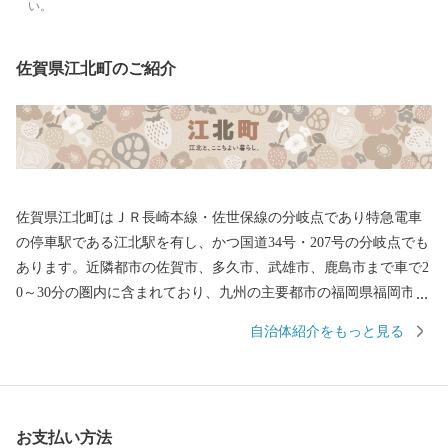
い。
佐賀県江北町のご紹介
佐賀県江北町はＪＲ長崎本線・佐世保線の分岐点であり特急電車
の停車駅である江北駅を有し、かつ国道34号・207号の分岐点でも
あります。近隣都市の佐賀市、多久市、武雄市、鹿島市まで車で2
0～30分の圏内に含まれており、九州の主要都市の福岡県福岡市・
長崎県長崎市・長崎県佐世保市へも特急列車で60分圏内と、毎日
自治体紹介をもっと見る
の通勤・通学に大変利便性の高い町として知られています。 ま
た、平成27年には公共下水道の整備も完了するなど住環境の整備
のほか、子育て支援にも取り組んでいます。 これまで築き上げて
きた豊かな自然が残る住みよい環境と利便性の高いまちを未来あ
お支払い方法
る子どもたちに残すとともに生まれ育った故郷を誇れるまちとす