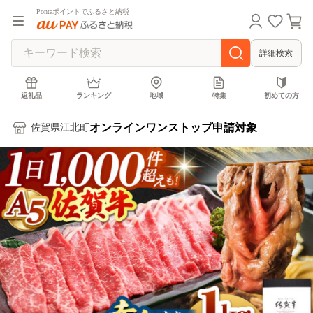
Pontaポイントでふるさと納税
詳細検索
返礼品
ランキング
地域
特集
初めての方
オンラインワンストップ申請対象
佐賀県江北町