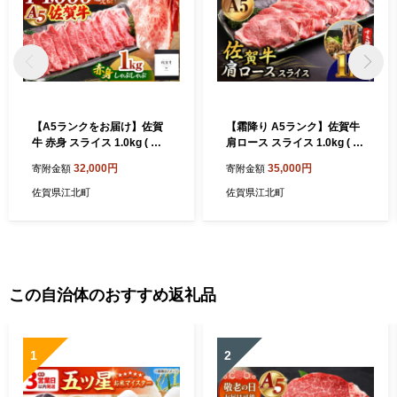
【A5ランクをお届け】佐賀
【霜降り A5ランク】佐賀牛
牛 赤身 スライス 1.0kg ( し
肩ロース スライス 1.0kg ( す
ゃぶしゃぶ用 ) 【山下牛舎】
き焼き用 ) 【山下牛舎】 [HA
32,000円
35,000円
寄附金額
寄附金額
[HAD049] 黒毛和牛 牛肉 肉
D043] ロース 鍋 A5 牛肉 黒
精肉 赤身 佐賀牛 鍋 A5 贈答
毛和牛 佐賀 ギフト お祝い 贈
佐賀県江北町
佐賀県江北町
用 しゃぶしゃぶ モモ ウデ 鍋
答 a5 1kg すきやき
肉 すき焼き 赤身スライス 牛
霜降り すきやき 赤身 スライ
ス モモ肉 ウデ肉 佐賀県 江北
町
この自治体のおすすめ返礼品
1
2