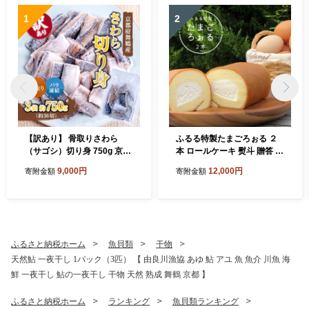
1
2
【訳あり】 骨取りさわら
ふるる特製たまごろぉる ２
（サゴシ）切り身 750g 京都
本 ロールケーキ 熨斗 贈答 熨
府舞鶴産 | 骨取りさわら 骨取
斗 御歳暮 お歳暮 ギフト 冷凍
9,000円
12,000円
寄附金額
寄附金額
り魚 さわら切り身 サゴシ 京
スイーツ 洋菓子 お菓子 ケー
都府舞鶴産 冷凍魚 訳あり魚
キ 生クリーム セット
時短調理 お弁当おかず 冷凍
ストック 小分け冷凍 IQF凍結
子供が食べやすい魚 骨なし
魚 焼くだけ 揚げるだけ 共働
ふるさと納税ホーム
魚貝類
干物
き家庭 忙しい日の夕食 魚不
天然鮎 一夜干し 1パック（3匹） 【 由良川漁協 あゆ 鮎 アユ 魚 魚介 川魚 海
足解消 おかずセット
鮮 一夜干し 鮎の一夜干し 干物 天然 熟成 舞鶴 京都 】
ふるさと納税ホーム
ランキング
魚貝類ランキング