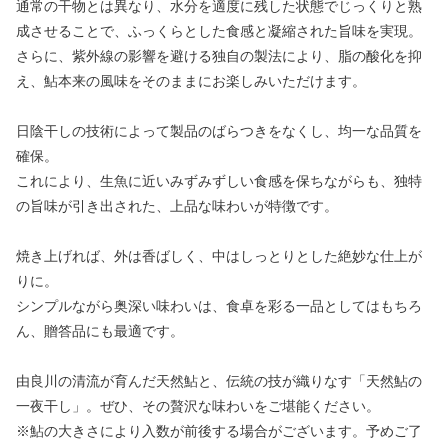
通常の干物とは異なり、水分を適度に残した状態でじっくりと熟
成させることで、ふっくらとした食感と凝縮された旨味を実現。
さらに、紫外線の影響を避ける独自の製法により、脂の酸化を抑
え、鮎本来の風味をそのままにお楽しみいただけます。
日陰干しの技術によって製品のばらつきをなくし、均一な品質を
確保。
これにより、生魚に近いみずみずしい食感を保ちながらも、独特
の旨味が引き出された、上品な味わいが特徴です。
焼き上げれば、外は香ばしく、中はしっとりとした絶妙な仕上が
りに。
シンプルながら奥深い味わいは、食卓を彩る一品としてはもちろ
ん、贈答品にも最適です。
由良川の清流が育んだ天然鮎と、伝統の技が織りなす「天然鮎の
一夜干し」。ぜひ、その贅沢な味わいをご堪能ください。
※鮎の大きさにより入数が前後する場合がございます。予めご了