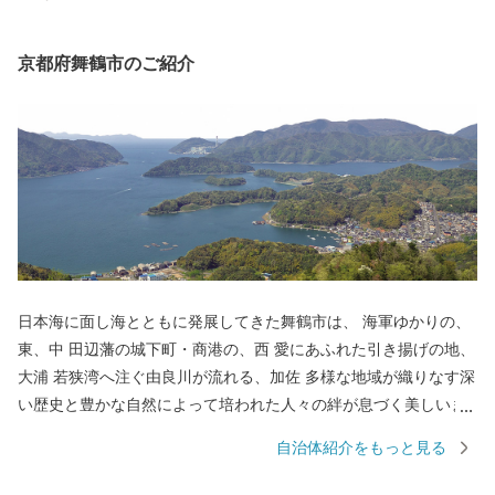
京都府舞鶴市のご紹介
日本海に面し海とともに発展してきた舞鶴市は、 海軍ゆかりの、
東、中 田辺藩の城下町・商港の、西 愛にあふれた引き揚げの地、
大浦 若狭湾へ注ぐ由良川が流れる、加佐 多様な地域が織りなす深
い歴史と豊かな自然によって培われた人々の絆が息づく美しいま
ちです。 ふるさと納税を通じて、ユネスコ世界記憶遺産に登録さ
自治体紹介をもっと見る
れた資料を通じた引揚の史実の継承や、日本遺産に登録された日
本近代化の歩みと旧軍港の文化を感じるまちづくり、田辺城の城