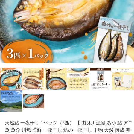
天然鮎 一夜干し 1パック（3匹） 【 由良川漁協 あゆ 鮎 アユ
魚 魚介 川魚 海鮮 一夜干し 鮎の一夜干し 干物 天然 熟成 舞