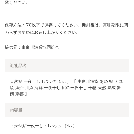
承ください。
保存方法：5℃以下で保存してください。開封後は、賞味期限に関
わらずお早めにお召し上がりください。
提供元：由良川漁業協同組合
返礼品名
天然鮎 一夜干し 1パック（3匹） 【 由良川漁協 あゆ 鮎 アユ 
魚 魚介 川魚 海鮮 一夜干し 鮎の一夜干し 干物 天然 熟成 舞
鶴 京都 】 
内容量
・天然鮎一夜干し：1パック（3匹）