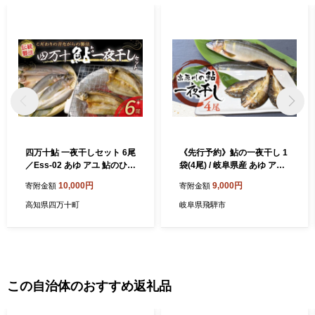
四万十鮎 一夜干しセット 6尾
《先行予約》鮎の一夜干し 1
／Ess-02 あゆ アユ 鮎のひら
袋(4尾) / 岐阜県産 あゆ アユ
き 一夜干し 干物 あゆ アユ
鮎 常備食 簡単調理 簡単 魚
10,000円
9,000円
寄附金額
寄附金額
鮎のひらき あゆのひらき 魚
干物 便利 個包装 飛騨市
魚介 川魚 塩焼き 干物 ひもの
高知県四万十町
岐阜県飛騨市
海鮮 国産 無添加 冷凍
この自治体のおすすめ返礼品