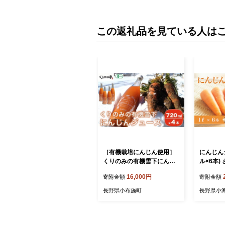
この返礼品を見ている人は
［有機栽培にんじん使用］
にんじん
くりのみの有機雪下にんじ
ル×6本)
んジュース 720ml × 4本
産 新鮮 
16,000円
寄附金額
寄附金額
［くりのみ園］ 野菜ジュー
贈り物 ギ
ス 有機人参ジュース ［H-8
野県小海
長野県小布施町
長野県小
9］