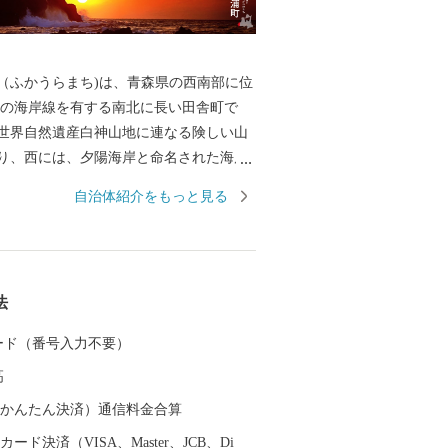
（ふかうらまち)は、青森県の西南部に位
kmの海岸線を有する南北に長い田舎町で
世界自然遺産白神山地に連なる険しい山
り、西には、夕陽海岸と命名された海岸
本海パノラマが広がります。 また、天
自治体紹介をもっと見る
ふかうら雪人参などの農水産物や、JR五
日本一の大イチョウなどの観光資源をは
魅力ある地域資源に恵まれています。 江
北前船の風待ち湊として栄え、大阪や京
法
文化導入の表玄関として発展した歴史が
、上方文化に関する多くの史跡を残して
 カード（番号入力不要）
高
然を大切しながら、豊かで魅力あるまち
ていきます。
（auかんたん決済）通信料金合算
ード決済（VISA、Master、JCB、Di