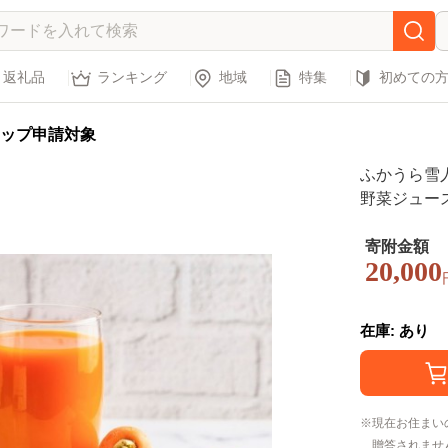
返礼品
ランキング
地域
特集
初めての
ップ申請対象
ふかうら雪人参
野菜ジュー
寄附金額
20,000
在庫: あり
現在お住まい
贈答されませ