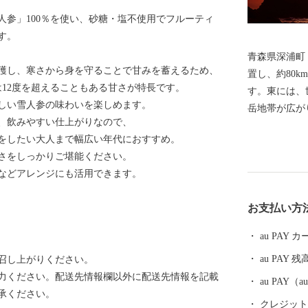
人参」100％を使い、砂糖・塩不使用でフルーティ
す。
青森県深浦町
穫し、寒さから身を守ることで甘みを蓄えるため、
置し、約80
12度を超えることもある甘さが特長です。
す。東には、
しい雪人参の味わいを楽しめます。
岳地帯が広が
、飲みやすい仕上がりなので、
線から雄大な日
をしたい大人まで幅広い年代におすすめ。
然本マグロ、
さをしっかりご堪能ください。
能線、青池、
などアレンジにも活用できます。
じめ、様々な
戸時代以降は
お支払い方
都などからの
あることから
au PAY
います。 深浦町は、先人が大切に守り育んできた悠久
au PAY 残
召し上がりください。
の歴史と大自
力ください。配送先情報欄以外に配送先情報を記載
づくりを進め
au PAY
承ください。
クレジットカ