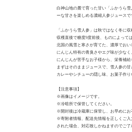
白神山地の麓で育った甘い「ふかうら雪
ーな甘さを楽しめる濃縮人参ジュースで
「ふかうら雪人参」は秋ではなく冬に収
収穫直後で糖度9度前後、ものによっては
北国の風雪と寒さが育てた、濃厚でおい
にんじん特有の青臭さやエグ味が少なく
にんじんが苦手なお子様から、栄養補給
まずはそのままジュースで、雪人参の甘
カレーやシチューの隠し味、お菓子作り
【注意事項】
※画像はイメージです。
※冷暗所で保管してください。
※開封後は冷蔵庫に保管し、お早めにお
※寄附者情報、配送先情報を正しくご入
された場合、対応致しかねますのでご了