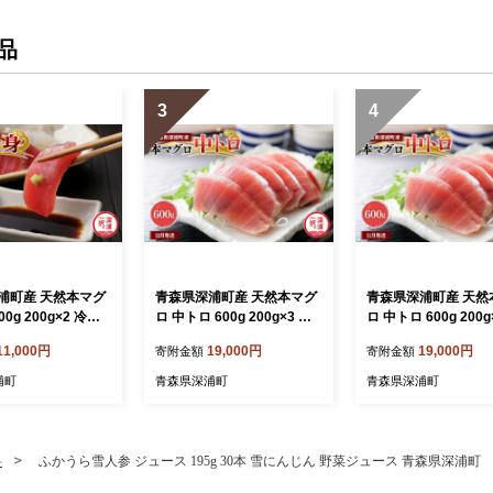
品
3
4
浦町産 天然本マグ
青森県深浦町産 天然本マグ
青森県深浦町産 天然
00g 200g×2 冷凍
ロ 中トロ 600g 200g×3 冷
ロ 中トロ 600g 200g
グロ 刺身 海鮮 鮪
凍柵 深浦マグロ 刺身 海鮮
凍柵 深浦マグロ 刺身
11,000円
19,000円
19,000円
寄附金額
寄附金額
-0015-012_11】
鮪 まぐろ【fu-0015-016_1
鮪 まぐろ【fu-0015-0
2】
1】
浦町
青森県深浦町
青森県深浦町
料
ふかうら雪人参 ジュース 195g 30本 雪にんじん 野菜ジュース 青森県深浦町