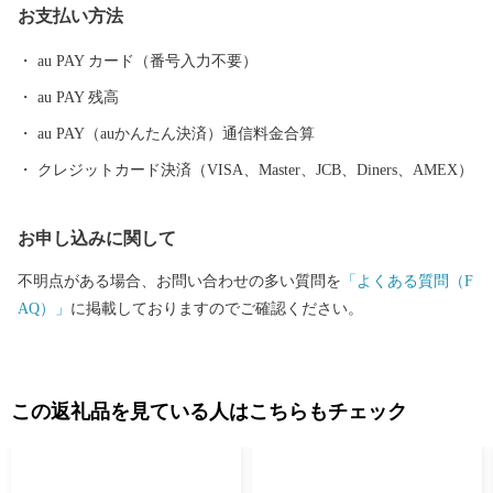
お支払い方法
も目白押しです。 そんな山形県への旅を一層豊かなものにするの
が温泉です。山形県は、全ての市町村に温泉が湧出し、山や渓谷
au PAY カード（番号入力不要）
に囲まれた温泉、近代的な大型旅館が立並ぶ温泉、 湯治の温泉、
au PAY 残高
海沿いの温泉など、様々なタイプの温泉を楽しむことができま
す。 ふるさと納税を機に山形へお越しいただき、旬の味覚、歴史
au PAY（auかんたん決済）通信料金合算
や文化、自然をお楽しみください。
クレジットカード決済（VISA、Master、JCB、Diners、AMEX）
お申し込みに関して
不明点がある場合、お問い合わせの多い質問を
「よくある質問（F
AQ）」
に掲載しておりますのでご確認ください。
この返礼品を見ている人はこちらもチェック