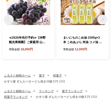
≪2026年先行予約≫【仲野
まいにちのこめ油 1500g×3
観光果樹園】ご家庭用 山形
本 こめあぶら 米油 コメ油 揚
県産 ピオーネ 1.6kg(2~4房)
げ物 炒め物 サラダ 山形県 食
18,000円
12,000円
寄附金額
寄附金額
種無し ぶどう 2026年8月下
用油 食用オイル 調理油 油 食
旬から順次発送 F2Y-5456
品 山形県 F2Y-1730
ふるさと納税ホーム
菓子
和菓子
かすり家 ずんだバターどら焼き10個 F2Y-1551
ふるさと納税ホーム
ランキング
菓子ランキング
和菓子ランキング
かすり家 ずんだバターどら焼き10個 F2Y-1551