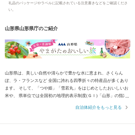
礼品のパッケージやラベルに記載されている注意書きなどをご確認くださ
い。
山形県山形県庁のご紹介
山形県は、美しい自然や清らかで豊かな水に恵まれ、さくらん
ぼ、ラ・フランスなど 全国に誇れる四季折々の特産品が多くあり
ます。 そして、「つや姫」「雪若丸」をはじめとしたおいしいお
米や、 県単位では全国初の地理的表示制度(ＧＩ)「山形」の指定
を受けた日本酒など、「日本一美食・美酒県やまがた」にふさわ
自治体紹介をもっと見る
しい逸品も自慢です。 また、最上川舟運によって伝えられた上方
の技術を磨き、研ぎ澄まされてきた多くの素晴らしい工芸品があ
ります。 さらに、豊かな自然に恵まれ、海水浴や果物狩り、スキ
ーなど、四季を通じて山形を感じ、楽しんでいただけるレジャー