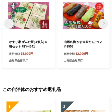
かすり家 ずんだ餅( 4個入) 4
山形名物 かすり家だんご F2
箱セット F2Y-4541
Y-1553
15,000円
12,000円
寄附金額
寄附金額
山形県山形県庁
山形県山形県庁
この自治体のおすすめ返礼品
1
2