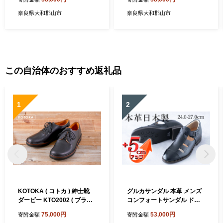
靴 日本製 ローカット メンズ
靴 日本製 ローカット メンズ
シューズ No.832 ブラック
シューズ No.832 チョコ
奈良県大和郡山市
奈良県大和郡山市
この自治体のおすすめ返礼品
1
2
KOTOKA ( コトカ ) 紳士靴
グルカサンダル 本革 メンズ
ダービー KTO2002 ( ブラッ
コンフォートサンダル ドラ
ク )
イビングシューズ シークレ
75,000円
53,000円
寄附金額
寄附金額
ットシューズ 牛革 ソフトシ