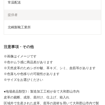
常温配送
提供者
北嶋製靴工業所
注意事項・その他
※画像はイメージです
※色やムラ感に商品差があります
※天然皮革のためシボや皺、革キズ、シミ、血筋等があります
※色落ちや色移りの可能性があります
※サイズをお選びください
●地場産品類型3：製造加工工程が全て大和郡山市内
皮革の裁断、成形、底付け、仕上げ、箱入れ
区域外で生産された皮革、底等の資材を用いて大和郡山市内で製