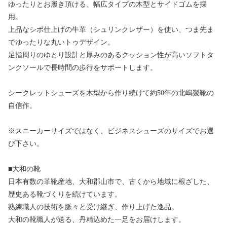
ゆったりとお履き頂ける、幅広タイプの木型とサイドゴムを採
用。
上品なシボ仕上げの牛革（シュリンクレザー）を使い、つま先ま
でゆったりな丸いトゥデザイン。
足指周りのゆとり設計と厚みのあるクッション性が高いソフトタ
ンクソールで長時間の歩行をサポートします。
シークレットシューズを木型から作り続けて約50年の北嶋製靴の
自信作。
※スニーカーサイズではなく、ビジネスシューズのサイズでお選
び下さい。
■大和の靴
日本有数の革靴産地、大和郡山市で、古くから地域に根ざした、
歴史ある靴づくりを続けています。
熟練職人の技術を脈々と受け継ぎ、作り上げた逸品。
大和の靴職人が送る、丹精込めた一足をお届けします。