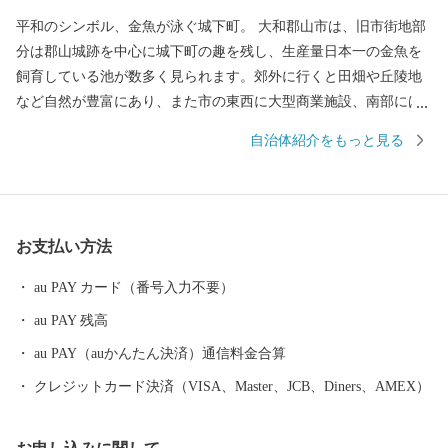
平和のシンボル、金魚が泳ぐ城下町。 大和郡山市は、旧市街地部
分は郡山城跡を中心に城下町の趣を残し、生産量日本一の金魚を
飼育している池が数多く見られます。郊外に行くと田畑や丘陵地
など自然が豊富にあり、また市の東西に大型商業施設、南部には
工業団地も備え、近鉄・JRの鉄道路線も通っている非常にバラン
自治体紹介をもっと見る
スの取れた住みよいまちです。 本市では、「あふれる夢と希望
と誇り 暮らしてみたくなる 元気城下町（やまとこおりや
ま）」を将来像とさだめ、新たな可能性に恵まれ、誇らしい気持
ちを抱くことができるまち、また、誰もが訪れ、住み続けたくな
お支払い方法
るまちを目指します。「夢と誇りと自信」を持てるまちづくりへ
の取り組みにご協力をいただきますよう、お願いいたします。
au PAY カード（番号入力不要）
au PAY 残高
au PAY（auかんたん決済）通信料金合算
クレジットカード決済（VISA、Master、JCB、Diners、AMEX）