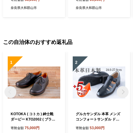
靴 日本製 ローカット メンズ
士靴 日本製 ゆったりワイド4
シューズ No.832 チョコ
E メンズシューズ No.5232
奈良県大和郡山市
奈良県大和郡山市
ブラック
この自治体のおすすめ返礼品
1
2
KOTOKA ( コトカ ) 紳士靴
グルカサンダル 本革 メンズ
ダービー KTO2002 ( ブラッ
コンフォートサンダル ドラ
ク )
イビングシューズ シークレ
75,000円
53,000円
寄附金額
寄附金額
ットシューズ 牛革 ソフトシ