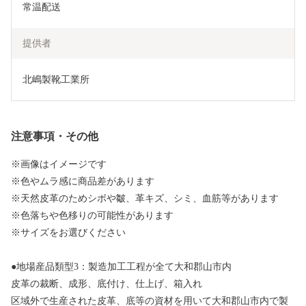
常温配送
提供者
北嶋製靴工業所
注意事項・その他
※画像はイメージです
※色やムラ感に商品差があります
※天然皮革のためシボや皺、革キズ、シミ、血筋等があります
※色落ちや色移りの可能性があります
※サイズをお選びください
●地場産品類型3：製造加工工程が全て大和郡山市内
皮革の裁断、成形、底付け、仕上げ、箱入れ
区域外で生産された皮革、底等の資材を用いて大和郡山市内で製