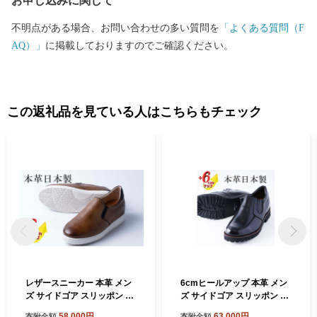
お申し込みに関して
不明点がある場合、お問い合わせの多い質問を
「よくある質問（F
AQ）」
に掲載しておりますのでご確認ください。
この返礼品を見ている人はこちらもチェック
レザースニーカー 本革 メン
6cmヒールアップ 本革 メン
ズ サイドゴア スリッポン 牛
ズ サイドゴア スリッポン 牛
革スムース カジュアル 紳士
革ソフトシボ カジュアル 紳
58,000円
63,000円
寄附金額
寄附金額