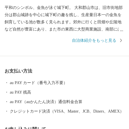
平和のシンボル、金魚が泳ぐ城下町。 大和郡山市は、旧市街地部
分は郡山城跡を中心に城下町の趣を残し、生産量日本一の金魚を
飼育している池が数多く見られます。郊外に行くと田畑や丘陵地
など自然が豊富にあり、また市の東西に大型商業施設、南部には
工業団地も備え、近鉄・JRの鉄道路線も通っている非常にバラン
自治体紹介をもっと見る
スの取れた住みよいまちです。 本市では、「あふれる夢と希望
と誇り 暮らしてみたくなる 元気城下町（やまとこおりや
ま）」を将来像とさだめ、新たな可能性に恵まれ、誇らしい気持
ちを抱くことができるまち、また、誰もが訪れ、住み続けたくな
お支払い方法
るまちを目指します。「夢と誇りと自信」を持てるまちづくりへ
の取り組みにご協力をいただきますよう、お願いいたします。
au PAY カード（番号入力不要）
au PAY 残高
au PAY（auかんたん決済）通信料金合算
クレジットカード決済（VISA、Master、JCB、Diners、AMEX）