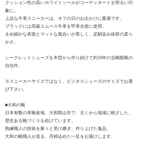
クッション性の高いホワイトソールがコーディネートを明るい印
象に。
上品な牛革スニーカーは、オフの日のお出かけに最適です。
ブラックには高級スムース牛革を甲革全面に使用。
きめ細かな表面とマットな風合いが美しく、足馴染み抜群の柔ら
かさ。
シークレットシューズを木型から作り続けて約50年の北嶋製靴の
自信作。
※スニーカーサイズではなく、ビジネスシューズのサイズでお選
び下さい。
■大和の靴
日本有数の革靴産地、大和郡山市で、古くから地域に根ざした、
歴史ある靴づくりを続けています。
熟練職人の技術を脈々と受け継ぎ、作り上げた逸品。
大和の靴職人が送る、丹精込めた一足をお届けします。