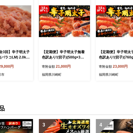
全3回】辛子明太子
【定期便】辛子明太子無着
【定期便】辛子明太
バラコLM) 2.0kg
色訳あり!(切子)(500g×3回)
色訳あり!(切子)(760g
個)
無着色 切子 明太子 福岡県
無着色 切子 明太子 
29,000円
21,000円
23,000円
寄附金額
寄附金額
川崎町
川崎町
川市
福岡県川崎町
福岡県川崎町
品
3
4