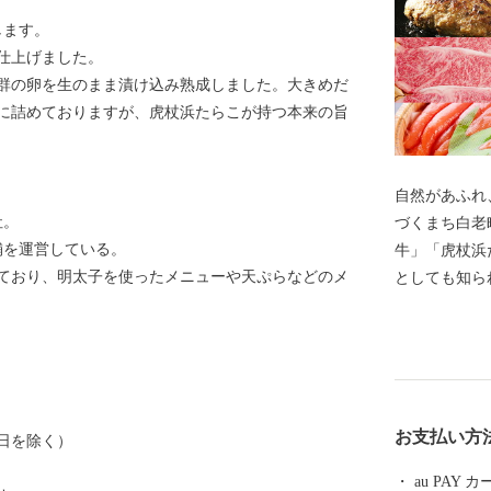
します。
仕上げました。
群の卵を生のまま漬け込み熟成しました。大きめだ
に詰めておりますが、虎杖浜たらこが持つ本来の旨
自然があふれ
社。
づくまち白老
舗を運営している。
牛」「虎杖浜
ており、明太子を使ったメニューや天ぷらなどのメ
としても知ら
初の国立博物
族共生公園等
化復興・創造
満載の白老町
お支払い方
日を除く）
au PAY