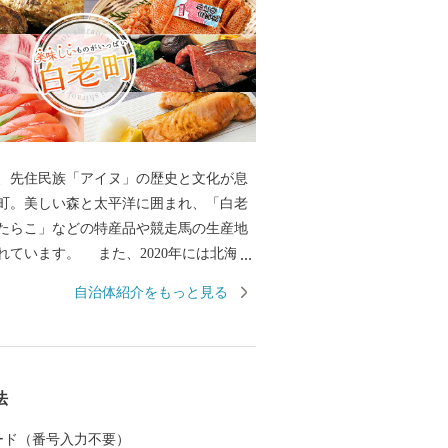
、先住民族「アイヌ」の歴史と文化が息
町。美しい森と太平洋に囲まれ、「白老
たらこ」などの特産品や競走馬の生産地
れています。 また、2020年には北海道
館となる国立アイヌ民族博物館、国立民
自治体紹介をもっと見る
から構成される「ウポポイ」がアイヌ文
の拠点として開設されました。 見どころ
へ是非お越しください。
法
 カード（番号入力不要）