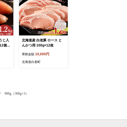
うじ入
北海道産 白老豚 ロース と
【訳あり】虎杖浜たらこ 無
12個
んかつ用 100g×12枚
添加 無着色 たらこ 訳あり
卵 白老
きれこ 400g (200g×2) 切れ
10,000円
9,500円
寄附金額
寄附金額
子 北海道
北海道白老町
北海道白老町
00g（300g×3）