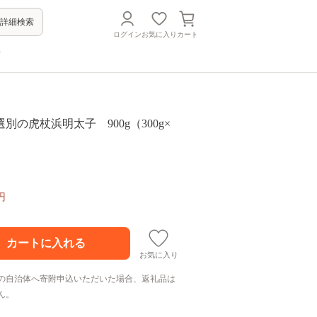
詳細検索
ログイン
お気に入り
カート
方
別の虎杖浜明太子 900g（300g×
円
お気に入り
の自治体へ寄附申込いただいた場合、返礼品は
ん。