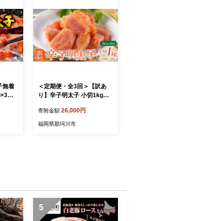
子無着
＜定期便・全3回＞【訳あ
×3回)
り】辛子明太子 小切1kg（1
福岡県
00g×10p）
26,000円
寄附金額
福岡県那珂川市
5
6