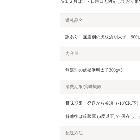
※１２月は土・日曜日も対応しておりま
返礼品名
訳あり　無選別の虎杖浜明太子　900g（
内容量
無選別の虎杖浜明太子300g×3
消費期限/賞味期限
賞味期限：発送から冷凍（‐18℃以下）
解凍後は冷蔵庫 (5度以下)で 保存
配送方法