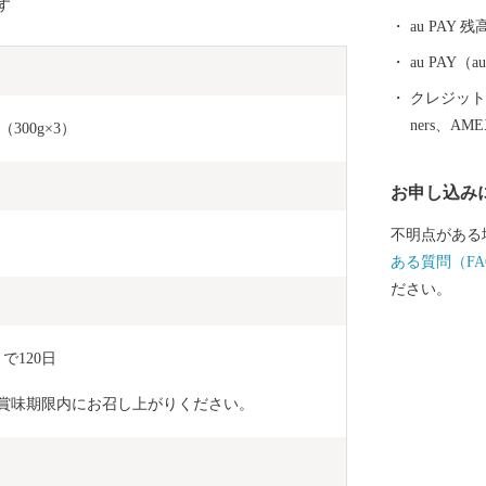
す
au PAY 残
au PAY
クレジットカ
ners、AM
300g×3）
お申し込み
不明点がある
ある質問（FA
ださい。
で120日
し、賞味期限内にお召し上がりください。