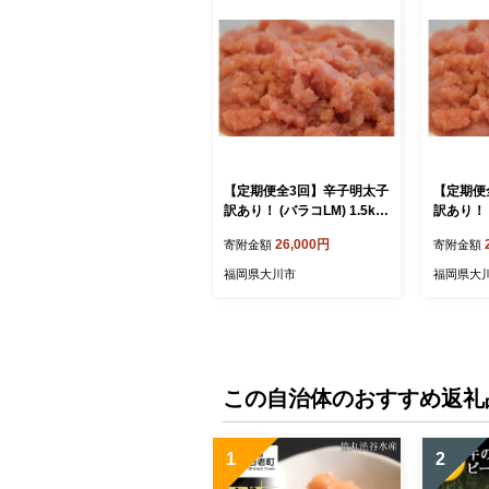
【定期便全3回】辛子明太子
【定期便
訳あり！ (バラコLM) 1.5kg
訳あり！ (
(500g×3個)
(500g×4
26,000円
寄附金額
寄附金額
福岡県大川市
福岡県大
この自治体のおすすめ返礼
1
2