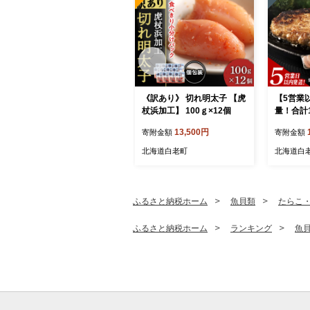
《訳あり》 切れ明太子 【虎
【5営業
杖浜加工】 100ｇ×12個
量！合計1
り・牛の
13,500円
寄附金額
寄附金額
グ(110
北海道白老町
北海道白
ふるさと納税ホーム
魚貝類
たらこ
ふるさと納税ホーム
ランキング
魚