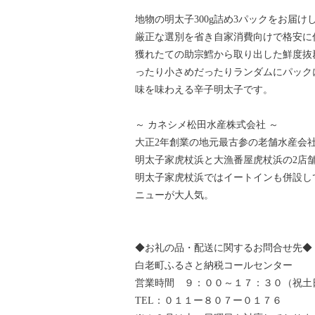
地物の明太子300g詰め3パックをお届け
厳正な選別を省き自家消費向けで格安に
獲れたての助宗鱈から取り出した鮮度抜
ったり小さめだったりランダムにパック
味を味わえる辛子明太子です。
～ カネシメ松田水産株式会社 ～
大正2年創業の地元最古参の老舗水産会
明太子家虎杖浜と大漁番屋虎杖浜の2店
明太子家虎杖浜ではイートインも併設し
ニューが大人気。
◆お礼の品・配送に関するお問合せ先◆
白老町ふるさと納税コールセンター
営業時間 ９：００～１７：３０（祝土
TEL：０１１ー８０７ー０１７６