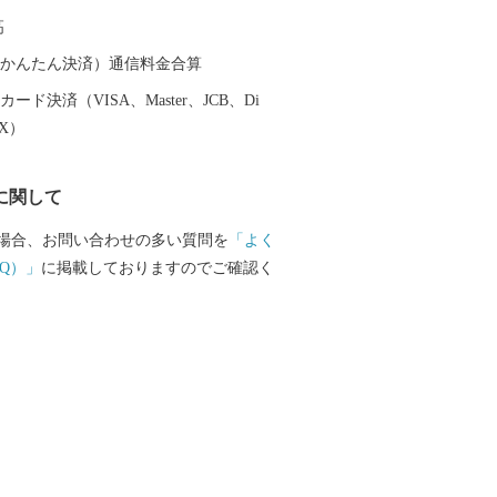
高
（auかんたん決済）通信料金合算
ード決済（VISA、Master、JCB、Di
EX）
に関して
場合、お問い合わせの多い質問を
「よく
Q）」
に掲載しておりますのでご確認く