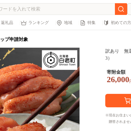
返礼品
ランキング
地域
特集
初めての
ップ申請対象
訳あり 無選
3）
寄附金額
26,000
現在お住まい
贈答されませ