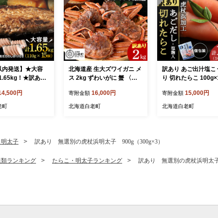
以内発送】★大容
北海道産 生大ズワイガニ メ
訳あり あご出汁塩こ
.65kg！★訳あ
ス 2kg ずわいがに 蟹 〈斉
り 切れたらこ 100g×
里ビーフハンバー
藤水産〉
おかず 冷凍 海鮮 魚
14,500円
16,000円
15,000円
寄附金額
寄附金額
ｇ5枚入）×3
北海道 タラコ
老町
北海道白老町
北海道白老町
・明太子
訳あり 無選別の虎杖浜明太子 900g（300g×3）
貝類ランキング
たらこ・明太子ランキング
訳あり 無選別の虎杖浜明太子 9