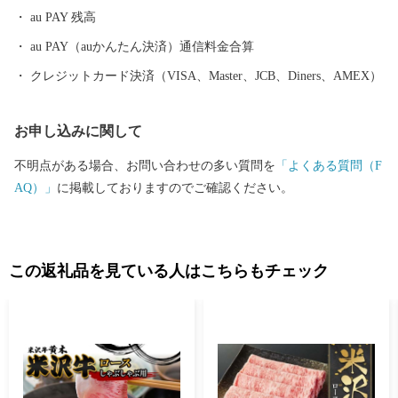
に囲まれた温泉、近代的な大型旅館が立並ぶ温泉、 湯治の温泉、
au PAY 残高
海沿いの温泉など、様々なタイプの温泉を楽しむことができま
す。 ふるさと納税を機に山形へお越しいただき、旬の味覚、歴史
au PAY（auかんたん決済）通信料金合算
や文化、自然をお楽しみください。
クレジットカード決済（VISA、Master、JCB、Diners、AMEX）
お申し込みに関して
不明点がある場合、お問い合わせの多い質問を
「よくある質問（F
AQ）」
に掲載しておりますのでご確認ください。
この返礼品を見ている人はこちらもチェック