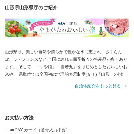
山形県山形県庁のご紹介
山形県は、美しい自然や清らかで豊かな水に恵まれ、さくらん
ぼ、ラ・フランスなど 全国に誇れる四季折々の特産品が多くあり
ます。 そして、「つや姫」「雪若丸」をはじめとしたおいしいお
米や、 県単位では全国初の地理的表示制度(ＧＩ)「山形」の指定
を受けた日本酒など、「日本一美食・美酒県やまがた」にふさわ
自治体紹介をもっと見る
しい逸品も自慢です。 また、最上川舟運によって伝えられた上方
の技術を磨き、研ぎ澄まされてきた多くの素晴らしい工芸品があ
ります。 さらに、豊かな自然に恵まれ、海水浴や果物狩り、スキ
ーなど、四季を通じて山形を感じ、楽しんでいただけるレジャー
お支払い方法
も目白押しです。 そんな山形県への旅を一層豊かなものにするの
が温泉です。山形県は、全ての市町村に温泉が湧出し、山や渓谷
au PAY カード（番号入力不要）