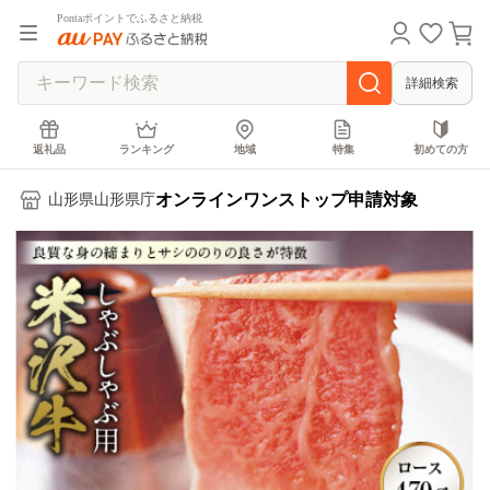
Pontaポイントでふるさと納税
詳細検索
返礼品
ランキング
地域
特集
初めての方
オンラインワンストップ申請対象
山形県山形県庁