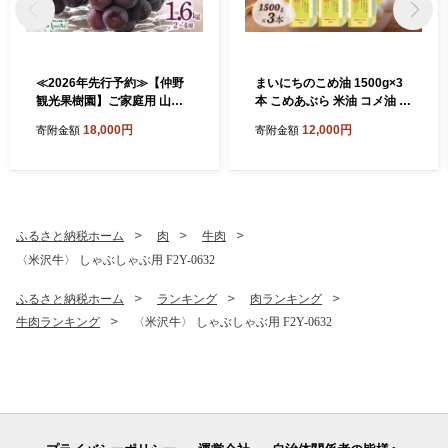
≪2026年先行予約≫【仲野
まいにちのこめ油 1500g×3
観光果樹園】ご家庭用 山形
本 こめあぶら 米油 コメ油 揚
県産 ピオーネ 1.6kg(2~4房)
げ物 炒め物 サラダ 山形県 食
18,000円
12,000円
寄附金額
寄附金額
種無し ぶどう 2026年8月下
用油 食用オイル 調理油 油 食
旬から順次発送 F2Y-5456
品 山形県 F2Y-1730
ふるさと納税ホーム
肉
牛肉
〈米沢牛〉 しゃぶしゃぶ用 F2Y-0632
ふるさと納税ホーム
ランキング
肉ランキング
牛肉ランキング
〈米沢牛〉 しゃぶしゃぶ用 F2Y-0632