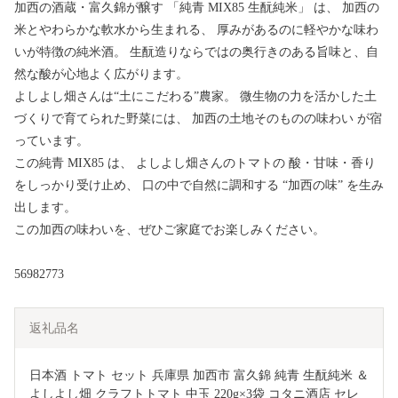
加西の酒蔵・富久錦が醸す 「純青 MIX85 生酛純米」 は、 加西の
米とやわらかな軟水から生まれる、 厚みがあるのに軽やかな味わ
いが特徴の純米酒。 生酛造りならではの奥行きのある旨味と、自
然な酸が心地よく広がります。
よしよし畑さんは“土にこだわる”農家。 微生物の力を活かした土
づくりで育てられた野菜には、 加西の土地そのものの味わい が宿
っています。
この純青 MIX85 は、 よしよし畑さんのトマトの 酸・甘味・香り
をしっかり受け止め、 口の中で自然に調和する “加西の味” を生み
出します。
この加西の味わいを、ぜひご家庭でお楽しみください。
56982773
返礼品名
日本酒 トマト セット 兵庫県 加西市 富久錦 純青 生酛純米 ＆ 
よしよし畑 クラフトトマト 中玉 220g×3袋 コタニ酒店 セレ