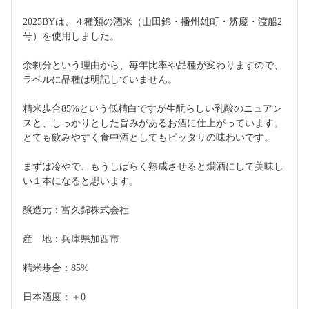
2025BYは、４種類の酒米（山田錦・播州雄町・辨慶・渡船2
号）を使用しました。
余剰分という理由から、毎年比率や品種が変わりますので、
ラベルに品種は明記していません。
精米歩合85%という低精白ですが生酛らしい乳酸のニュアン
スと、しっかりとした旨みがあるお酒に仕上がっています。
とても飲みやすく食中酒としてもピッタリの味わいです。
まずは冷やで、もうしばらく熟成させると燗酒にして美味し
い１本になると思います。
醸造元：富久錦株式会社
産　地：兵庫県加西市
精米歩合：85%
日本酒度：＋0