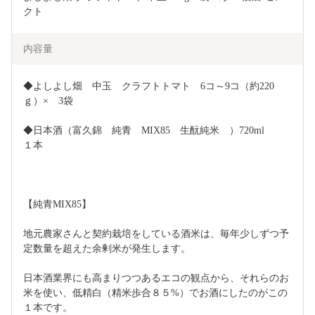
クト
内容量
◆よしよし畑　中玉　クラフトトマト　6コ～9コ（約220
ｇ）×　3袋
◆日本酒（富久錦　純青　MIX85　生酛純米　）720ml　　
１本　　
【純青MIX85】　
地元農家さんと契約栽培をしている酒米は、毎年少しずつ予
定数量を超えた余剰米が発生します。
日本酒業界にも高まりつつあるエコの観点から、それらのお
米を使い、低精白（精米歩合８５%）でお酒にしたのがこの
１本です。