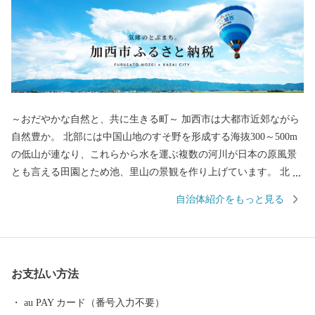
～おだやかな自然と、共に生きる町～ 加西市は大都市近郊ながら
自然豊か。 北部には中国山地のすそ野を形成する海抜300～500m
の低山が連なり、これらから水を運ぶ複数の河川が日本の原風景
とも言える田園とため池、里山の景観を作り上げています。 北条
鉄道や車で市内を移動するとその豊かな風景を目にすることがで
自治体紹介をもっと見る
き、週末は近隣からも山登りやBBQを楽しむ人々が集います。ま
た「気球がとぶまち」としても知られ、穏やかな気候の中で爽快
なフライトを楽しむこともできます。
お支払い方法
au PAY カード（番号入力不要）