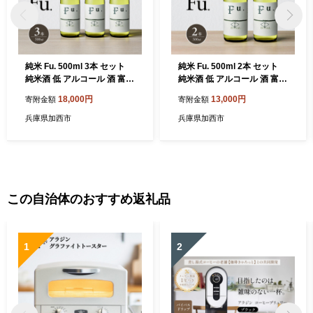
純米 Fu. 500ml 3本 セット
純米 Fu. 500ml 2本 セット
純米酒 低 アルコール 酒 富久
純米酒 低 アルコール 酒 富久
錦 日本酒 清酒 山田錦 お酒
錦 日本酒 清酒 山田錦 お酒
18,000円
13,000円
寄附金額
寄附金額
アルコール 兵庫県 加西市
アルコール 兵庫県 加西市
兵庫県加西市
兵庫県加西市
この自治体のおすすめ返礼品
1
2