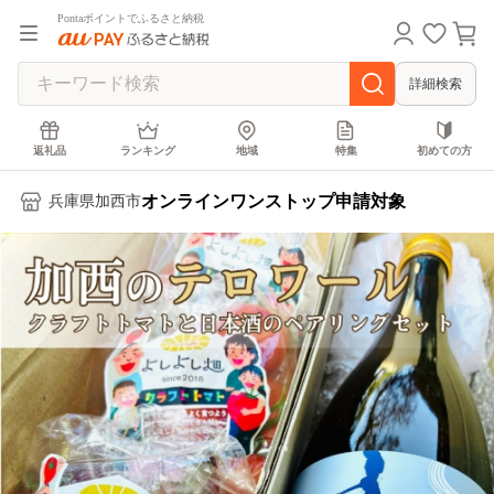
Pontaポイントでふるさと納税
詳細検索
返礼品
ランキング
地域
特集
初めての方
オンラインワンストップ申請対象
兵庫県加西市