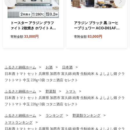
トースター アラジン グラフ
アラジン ブラック 黒 コーヒ
ァイト 2枚焼き ホワイト AE
ーブリュワー ACO-D01AF A
T-GS13CW 白 速熱 おしゃれ
laddin コーヒーメーカー 珈
33,000円
83,000円
寄附金額
寄附金額
インテリア キッチン 家電 兵
琲 コーヒー ドリップコーヒ
庫 加西市 お掃除 お手入れ
ー 調理家電 キッチン家電 家
楽々 朝食 食パン グラファイ
電 電化製品 日用品
トヒーター 速暖 パン焼き タ
イマー付き 温め
ふるさと納税ホーム
お酒
日本酒
日本酒 トマト セット 兵庫県 加西市 富久錦 純青 生酛純米 ＆ よしよし畑 クラ
フトトマト 中玉 220g×3袋 コタニ酒店 セレクト
ふるさと納税ホーム
野菜類
トマト
日本酒 トマト セット 兵庫県 加西市 富久錦 純青 生酛純米 ＆ よしよし畑 クラ
フトトマト 中玉 220g×3袋 コタニ酒店 セレクト
ふるさと納税ホーム
ランキング
野菜類ランキング
トマトランキング
日本酒 トマト セット 兵庫県 加西市 富久錦 純青 生酛純米 ＆ よしよし畑 クラ