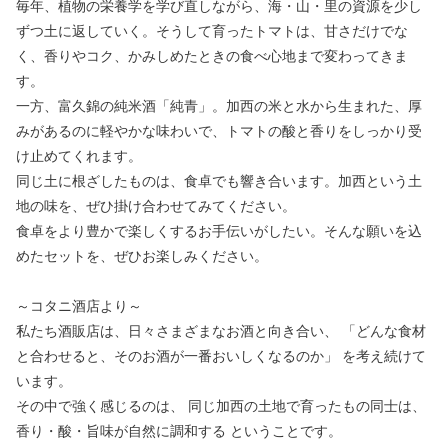
毎年、植物の栄養学を学び直しながら、海・山・里の資源を少し
ずつ土に返していく。そうして育ったトマトは、甘さだけでな
く、香りやコク、かみしめたときの食べ心地まで変わってきま
す。
一方、富久錦の純米酒「純青」。加西の米と水から生まれた、厚
みがあるのに軽やかな味わいで、トマトの酸と香りをしっかり受
け止めてくれます。
同じ土に根ざしたものは、食卓でも響き合います。加西という土
地の味を、ぜひ掛け合わせてみてください。
食卓をより豊かで楽しくするお手伝いがしたい。そんな願いを込
めたセットを、ぜひお楽しみください。
～コタニ酒店より～
私たち酒販店は、日々さまざまなお酒と向き合い、 「どんな食材
と合わせると、そのお酒が一番おいしくなるのか」 を考え続けて
います。
その中で強く感じるのは、 同じ加西の土地で育ったもの同士は、
香り・酸・旨味が自然に調和する ということです。