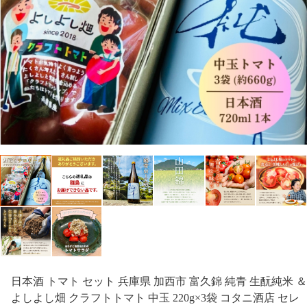
日本酒 トマト セット 兵庫県 加西市 富久錦 純青 生酛純米 ＆
よしよし畑 クラフトトマト 中玉 220g×3袋 コタニ酒店 セレ