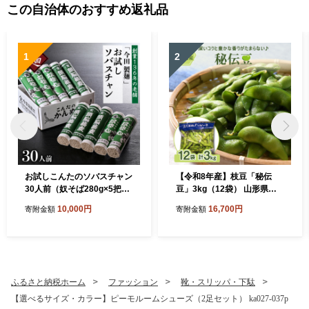
この自治体のおすすめ返礼品
1
2
お試しこんたのソバスチャン
【令和8年産】枝豆「秘伝
30人前（奴そば280g×5把、
豆」3kg（12袋） 山形県河
頭脳蕎麦280g×5把）
北町産【JAさがえ西村山】
10,000円
16,700円
寄附金額
寄附金額
ふるさと納税ホーム
ファッション
靴・スリッパ・下駄
【選べるサイズ・カラー】ピーモルームシューズ（2足セット） ka027-037p