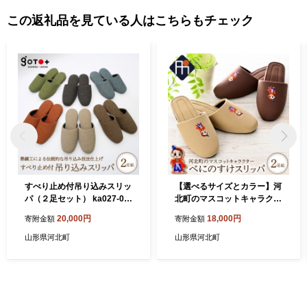
この返礼品を見ている人はこちらもチェック
すべり止め付吊り込みスリッ
【選べるサイズとカラー】河
パ（２足セット） ka027-01
北町のマスコットキャラクタ
7s001
ー「べにのすけ」スリッパ
20,000円
18,000円
寄附金額
寄附金額
（2足セット）【タカナシス
リッパ】
山形県河北町
山形県河北町