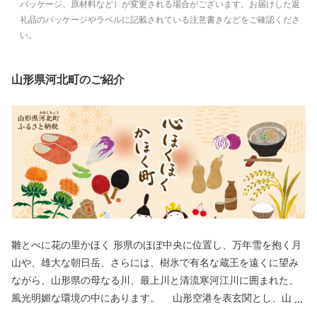
パッケージ、原材料など）が変更される場合がございます。お届けした返
礼品のパッケージやラベルに記載されている注意書きなどをご確認くださ
い。
山形県河北町のご紹介
雛とべに花の里かほく 形県のほぼ中央に位置し、万年雪を抱く月
山や、雄大な朝日岳、さらには、樹氷で有名な蔵王を遠くに望み
ながら、山形県の母なる川、最上川と清流寒河江川に囲まれた、
風光明媚な環境の中にあります。 山形空港を表玄関とし、山形
新幹線のさくらんぼ東根駅、山形自動車道の寒河江インターチェ