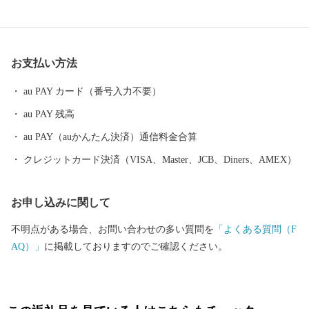
「那智の滝」が忽然と姿を現します。 いにしえの時代、上皇から
庶民まで実にさまざまな人が、遠路はるばるこの地を詣でまし
た。 【生まぐろ】 勝浦漁港は、生まぐろの水揚げ日本一。 生ま
お支払い方法
ぐろとは、捕獲後、冷凍でなく冷蔵（生）で運ばれたまぐろのこ
とです。 もちもちとした生まぐろが、今日もお店に並びます。
au PAY カード（番号入力不要）
【温泉】 JR紀伊勝浦駅を降りると、すぐそこに足湯が。 源泉数は
au PAY 残高
県内一で、温泉宿も日帰り温泉もたくさん。 おだやかな太平洋を
眺めながら、ゆったり、ほっこりしてみませんか？
au PAY（auかんたん決済）通信料金合算
クレジットカード決済（VISA、Master、JCB、Diners、AMEX）
お申し込みに関して
不明点がある場合、お問い合わせの多い質問を
「よくある質問（F
AQ）」
に掲載しておりますのでご確認ください。