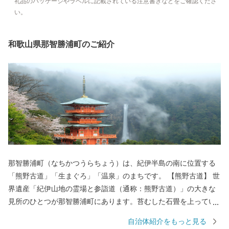
礼品のパッケージやラベルに記載されている注意書きなどをご確認くださ
い。
和歌山県那智勝浦町のご紹介
那智勝浦町（なちかつうらちょう）は、紀伊半島の南に位置する
「熊野古道」「生まぐろ」「温泉」のまちです。 【熊野古道】 世
界遺産「紀伊山地の霊場と参詣道（通称：熊野古道）」の大きな
見所のひとつが那智勝浦町にあります。苔むした石畳を上ってい
くと、熊野三山のひとつ「熊野那智大社」、西国三十三所の一番
自治体紹介をもっと見る
札所である「那智山青岸渡寺」、そして日本一の落差133mを誇る