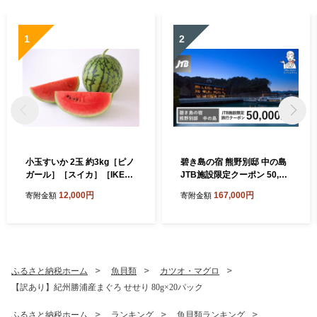
1
2
小玉すいか 2玉 約3kg［ピノ
碧き島の宿 熊野別邸 中の島
ガール］［スイカ］［IKE33
JTB施設限定クーポン 50,00
0］
0円分【JTBふるさとトラベ
12,000円
167,000円
寄附金額
寄附金額
ルコンシェルジュでのご予約
限定】
ふるさと納税ホーム
魚貝類
カツオ・マグロ
【訳あり】紀州勝浦産まぐろ せせり 80g×20パック
ふるさと納税ホーム
ランキング
魚貝類ランキング