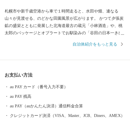
札幌市や新千歳空港から車で１時間走ると、水田や畑、連なる
山々が見渡せる、のどかな田園風景が広がります。 かつて夕張炭
鉱の盛栄とともに発展した北海道最古の蔵元「小林酒造」や、桃
太郎のパッケージとオブラートでお馴染みの「谷田の日本一きび
だんご」など、道産子なら誰もが一度は目にしたことがある商品
自治体紹介をもっと見る
は、実は栗山町の特産品。 野球日本代表 栗山英樹前監督が、ご自
身の名前が縁で少年野球場「栗の樹ファーム」を造ったことでも
知られます。 いつもきれいに整備された広大な芝生に、子どもた
ちを安心して遊ばせられる遊具や、無料で利用できる「なかよし
お支払い方法
動物園」がママに人気の「栗山公園」は、家族で一日中楽しめる
おすすめスポットです。 ふるさと栗山町をいつまでも活気あふれ
au PAY カード（番号入力不要）
るまちにするため、ふるさと納税を通じてまちの魅力を全国に発
au PAY 残高
信し、一人でも多くの「栗山ファン」を増やせるよう励んでまい
ります。 「栗山出身」ってだけでモテる時代は、きっとくる！
au PAY（auかんたん決済）通信料金合算
クレジットカード決済（VISA、Master、JCB、Diners、AMEX）