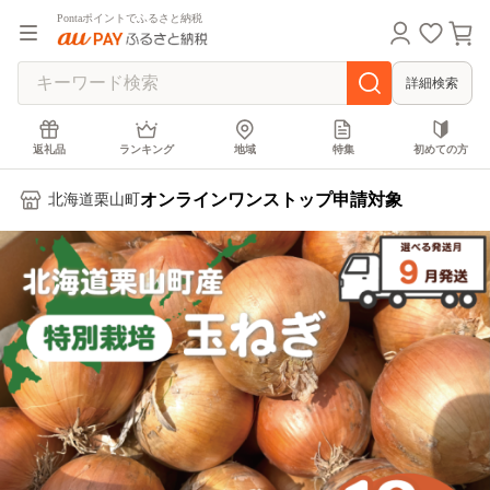
Pontaポイントでふるさと納税
詳細検索
返礼品
ランキング
地域
特集
初めての方
オンラインワンストップ申請対象
北海道栗山町