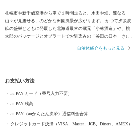
札幌市や新千歳空港から車で１時間走ると、水田や畑、連なる
山々が見渡せる、のどかな田園風景が広がります。 かつて夕張炭
鉱の盛栄とともに発展した北海道最古の蔵元「小林酒造」や、桃
太郎のパッケージとオブラートでお馴染みの「谷田の日本一きび
だんご」など、道産子なら誰もが一度は目にしたことがある商品
自治体紹介をもっと見る
は、実は栗山町の特産品。 野球日本代表 栗山英樹前監督が、ご自
身の名前が縁で少年野球場「栗の樹ファーム」を造ったことでも
知られます。 いつもきれいに整備された広大な芝生に、子どもた
ちを安心して遊ばせられる遊具や、無料で利用できる「なかよし
お支払い方法
動物園」がママに人気の「栗山公園」は、家族で一日中楽しめる
おすすめスポットです。 ふるさと栗山町をいつまでも活気あふれ
au PAY カード（番号入力不要）
るまちにするため、ふるさと納税を通じてまちの魅力を全国に発
au PAY 残高
信し、一人でも多くの「栗山ファン」を増やせるよう励んでまい
ります。 「栗山出身」ってだけでモテる時代は、きっとくる！
au PAY（auかんたん決済）通信料金合算
クレジットカード決済（VISA、Master、JCB、Diners、AMEX）