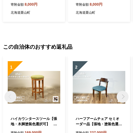
002
8,000円
8,000円
寄附金額
寄附金額
北海道栗山町
北海道栗山町
この自治体のおすすめ返礼品
1
2
ハイカウンタースツール【張
ハーフアームチェア セミオ
地・木脚塗装色選択可】 T
ーダー品【張地・塗装色選択
012
可】 W005
169,000円
237,000円
寄附金額
寄附金額