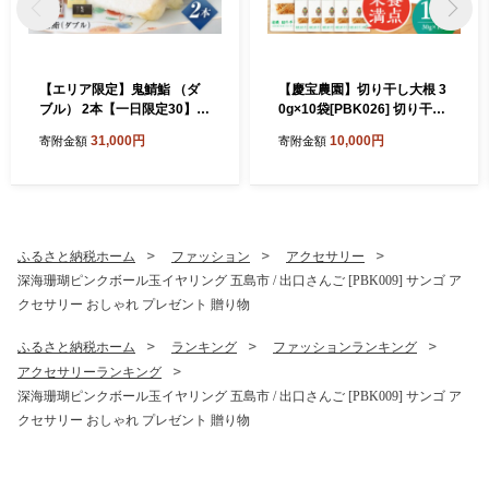
【エリア限定】鬼鯖鮨 （ダ
【慶宝農園】切り干し大根 3
ブル） 2本【一日限定30】
0g×10袋[PBK026] 切り干し
【指定日必須】【贈答不可】
大根 切干大根 きりぼしだい
31,000円
10,000円
寄附金額
寄附金額
五島市/三井楽水産[PBP002]
こん 小分け 野菜 乾物 乾燥
寿司 すし 鯖 さば 鮨 限定 お
ドライ
取り寄せ鯖寿司 さば サバ 国
産 魚 鯖 復活
ふるさと納税ホーム
ファッション
アクセサリー
深海珊瑚ピンクボール玉イヤリング 五島市 / 出口さんご [PBK009] サンゴ ア
クセサリー おしゃれ プレゼント 贈り物
ふるさと納税ホーム
ランキング
ファッションランキング
アクセサリーランキング
深海珊瑚ピンクボール玉イヤリング 五島市 / 出口さんご [PBK009] サンゴ ア
クセサリー おしゃれ プレゼント 贈り物