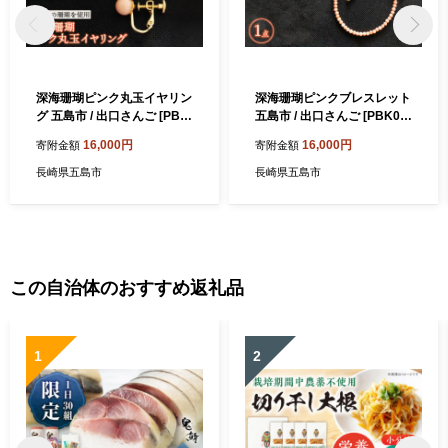
深海珊瑚ピンク丸玉イヤリン
深海珊瑚ピンクブレスレット
グ 五島市 / 出口さんご [PBK
五島市 / 出口さんご [PBK01
010] サンゴ アクセサリー お
1] サンゴ アクセサリー おし
16,000円
16,000円
寄附金額
寄附金額
しゃれ プレゼント 贈り物
ゃれ プレゼント 贈り物
長崎県五島市
長崎県五島市
この自治体のおすすめ返礼品
1
2