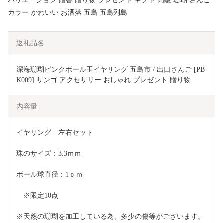
バリエーション 贈答 贈り物 プレゼント ギフト 高級 珊瑚 さんご
カラー かわいい お洒落 五島 五島列島
返礼品名
深海珊瑚ピンクボール玉イヤリング 五島市 / 出口さんご [PB
K009] サンゴ アクセサリー おしゃれ プレゼント 贈り物
内容量
イヤリング　左右セット
珠のサイズ：3.3ｍｍ　
ボール球直径：1ｃｍ
　※限定10点
※天然の珊瑚を加工している為、多少の傷等がございます。