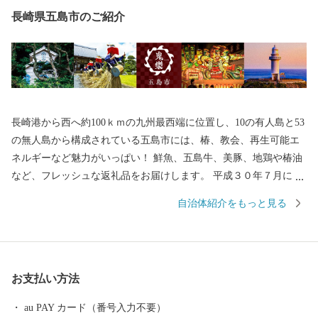
長崎県五島市のご紹介
長崎港から西へ約100ｋｍの九州最西端に位置し、10の有人島と53
の無人島から構成されている五島市には、椿、教会、再生可能エ
ネルギーなど魅力がいっぱい！ 鮮魚、五島牛、美豚、地鶏や椿油
など、フレッシュな返礼品をお届けします。 平成３０年７月には
「長崎と天草地方の潜伏キリシタン関連遺産」が世界遺産に登録
自治体紹介をもっと見る
されました。 五島市には「久賀島の集落」と「奈留の江上集落」
の２つの構成資産があります。 厳しい禁教期を生き抜いた信徒を
見守ってきた教会が、今でも静かに佇んでいます。
お支払い方法
au PAY カード（番号入力不要）