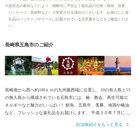
提供元の都合などにより、掲載中に予告なく返礼品の仕様（規格、容量、
パッケージ、原材料など）が変更される場合がございます。お届けした返
礼品のパッケージやラベルに記載されている注意書きなどをご確認くださ
い。
長崎県五島市のご紹介
長崎港から西へ約100ｋｍの九州最西端に位置し、10の有人島と53
の無人島から構成されている五島市には、椿、教会、再生可能エ
ネルギーなど魅力がいっぱい！ 鮮魚、五島牛、美豚、地鶏や椿油
など、フレッシュな返礼品をお届けします。 平成３０年７月には
「長崎と天草地方の潜伏キリシタン関連遺産」が世界遺産に登録
自治体紹介をもっと見る
されました。 五島市には「久賀島の集落」と「奈留の江上集落」
の２つの構成資産があります。 厳しい禁教期を生き抜いた信徒を