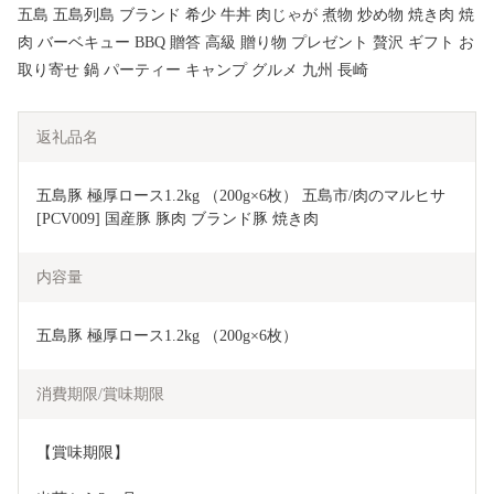
五島 五島列島 ブランド 希少 牛丼 肉じゃが 煮物 炒め物 焼き肉 焼
肉 バーベキュー BBQ 贈答 高級 贈り物 プレゼント 贅沢 ギフト お
取り寄せ 鍋 パーティー キャンプ グルメ 九州 長崎
返礼品名
五島豚 極厚ロース1.2kg （200g×6枚） 五島市/肉のマルヒサ
[PCV009] 国産豚 豚肉 ブランド豚 焼き肉
内容量
五島豚 極厚ロース1.2kg （200g×6枚）
消費期限/賞味期限
【賞味期限】