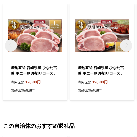
産地直送 宮崎県産 ひなた宮
産地直送 宮崎県産 ひなた宮
崎 ホエー豚 厚切りロース と
崎 ホエー豚 厚切りロース ト
んかつ用 計1kg（200g×5
ンテキ 計1kg（200g×5枚）
19,000円
19,000円
寄附金額
寄附金額
枚） 国産 豚肉
国産 豚肉 ステーキ
宮崎県宮崎県庁
宮崎県宮崎県庁
この自治体のおすすめ返礼品