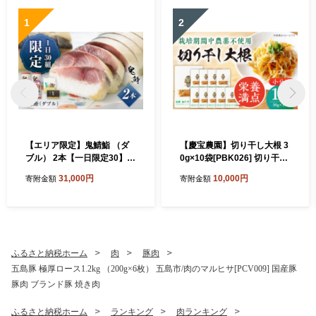
1
2
【エリア限定】鬼鯖鮨 （ダ
【慶宝農園】切り干し大根 3
ブル） 2本【一日限定30】
0g×10袋[PBK026] 切り干し
【指定日必須】【贈答不可】
大根 切干大根 きりぼしだい
31,000円
10,000円
寄附金額
寄附金額
五島市/三井楽水産[PBP002]
こん 小分け 野菜 乾物 乾燥
寿司 すし 鯖 さば 鮨 限定 お
ドライ
取り寄せ鯖寿司 さば サバ 国
産 魚 鯖 復活
ふるさと納税ホーム
肉
豚肉
五島豚 極厚ロース1.2kg （200g×6枚） 五島市/肉のマルヒサ[PCV009] 国産豚
豚肉 ブランド豚 焼き肉
ふるさと納税ホーム
ランキング
肉ランキング