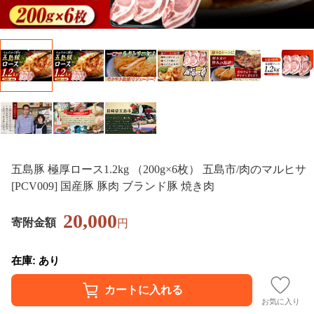
五島豚 極厚ロース1.2kg （200g×6枚） 五島市/肉のマルヒサ
[PCV009] 国産豚 豚肉 ブランド豚 焼き肉
20,000
寄附金額
円
在庫: あり
お気に入り