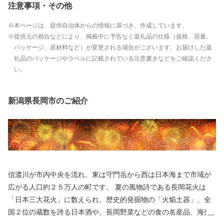
注意事項・その他
本ページは、提供自治体からの情報に基づき、作成しています。
提供元の都合などにより、掲載中に予告なく返礼品の仕様（規格、容量、
パッケージ、原材料など）が変更される場合がございます。お届けした返
礼品のパッケージやラベルに記載されている注意書きなどをご確認くださ
い。
新潟県長岡市のご紹介
信濃川が市内中央を流れ、東は守門岳から西は日本海まで市域が
広がる人口約２５万人の町です。 夏の風物詩である長岡花火は
「日本三大花火」に数えられ、歴史的発掘物の「火焔土器」、全
国２位の蔵数を誇る日本酒や、長岡野菜などの食の名産品、海外