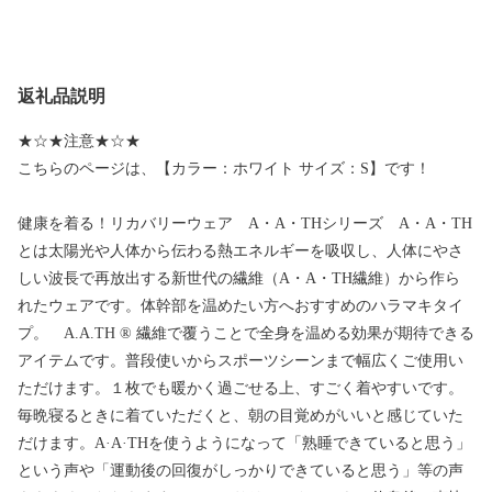
返礼品説明
★☆★注意★☆★
こちらのページは、【カラー：ホワイト サイズ：S】です！
健康を着る！リカバリーウェア A・A・THシリーズ A・A・TH
とは太陽光や人体から伝わる熱エネルギーを吸収し、人体にやさ
しい波長で再放出する新世代の繊維（A・A・TH繊維）から作ら
れたウェアです。体幹部を温めたい方へおすすめのハラマキタイ
プ。 A.A.TH ® 繊維で覆うことで全身を温める効果が期待できる
アイテムです。普段使いからスポーツシーンまで幅広くご使用い
ただけます。１枚でも暖かく過ごせる上、すごく着やすいです。
毎晩寝るときに着ていただくと、朝の目覚めがいいと感じていた
だけます。A·A·THを使うようになって「熟睡できていると思う」
という声や「運動後の回復がしっかりできていると思う」等の声