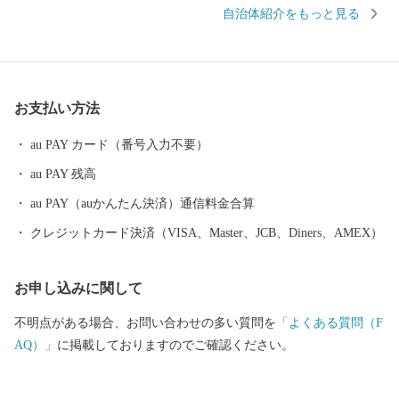
からも買い付けが増加している錦鯉、豊かな自然を生かした風光
自治体紹介をもっと見る
明媚な棚田など、さまざまな特色と文化を持った個性豊かなエリ
アが包括されています。 さらに、うまい米の代名詞「コシヒカ
リ」は、長岡市が発祥。化学肥料や農薬を減らした特別栽培米の
生産量は全国トップクラスです。 お礼の品には色もつやも最高の
お支払い方法
コシヒカリをはじめとした長岡自慢の品をご用意しました。ぜひ
ふるさと納税で長岡を応援してください！
au PAY カード（番号入力不要）
au PAY 残高
au PAY（auかんたん決済）通信料金合算
クレジットカード決済（VISA、Master、JCB、Diners、AMEX）
お申し込みに関して
不明点がある場合、お問い合わせの多い質問を
「よくある質問（F
AQ）」
に掲載しておりますのでご確認ください。