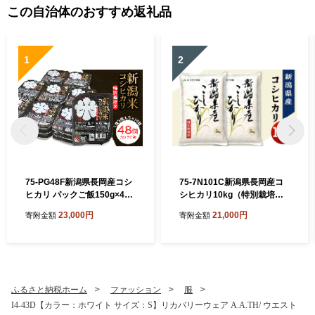
この自治体のおすすめ返礼品
1
2
75-PG48F新潟県長岡産コシ
75-7N101C新潟県長岡産コ
ヒカリ パックご飯150g×48
シヒカリ10kg（特別栽培
個（特別栽培米）
米）【2026年8月下旬発送】
23,000円
21,000円
寄附金額
寄附金額
ふるさと納税ホーム
ファッション
服
I4-43D【カラー：ホワイト サイズ：S】リカバリーウェア A.A.TH/ ウエスト