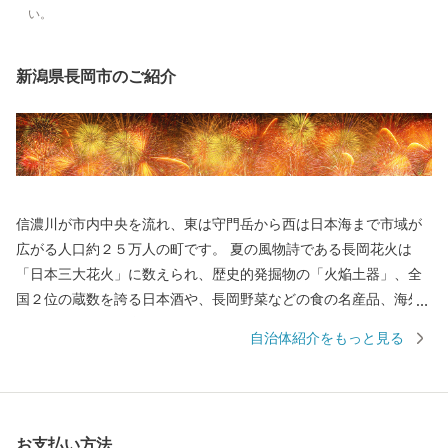
い。
新潟県長岡市のご紹介
信濃川が市内中央を流れ、東は守門岳から西は日本海まで市域が
広がる人口約２５万人の町です。 夏の風物詩である長岡花火は
「日本三大花火」に数えられ、歴史的発掘物の「火焔土器」、全
国２位の蔵数を誇る日本酒や、長岡野菜などの食の名産品、海外
からも買い付けが増加している錦鯉、豊かな自然を生かした風光
自治体紹介をもっと見る
明媚な棚田など、さまざまな特色と文化を持った個性豊かなエリ
アが包括されています。 さらに、うまい米の代名詞「コシヒカ
リ」は、長岡市が発祥。化学肥料や農薬を減らした特別栽培米の
生産量は全国トップクラスです。 お礼の品には色もつやも最高の
お支払い方法