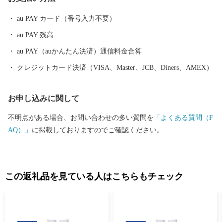
コシヒカリをはじめとした長岡自慢の品をご用意しました。ぜひ
ふるさと納税で長岡を応援してください！
au PAY カード（番号入力不要）
au PAY 残高
au PAY（auかんたん決済）通信料金合算
クレジットカード決済（VISA、Master、JCB、Diners、AMEX）
お申し込みに関して
不明点がある場合、お問い合わせの多い質問を
「よくある質問（F
AQ）」
に掲載しておりますのでご確認ください。
この返礼品を見ている人はこちらもチェック