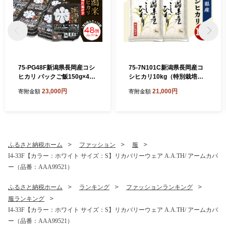
75-PG48F新潟県長岡産コシ
75-7N101C新潟県長岡産コ
ヒカリ パックご飯150g×48
シヒカリ10kg（特別栽培
個（特別栽培米）
米）【2026年8月下旬発送】
23,000円
21,000円
寄附金額
寄附金額
ふるさと納税ホーム
ファッション
服
I4-33F【カラー：ホワイト サイズ：S】リカバリーウェア A.A.TH/ アームカバ
ー（品番：AAA99521）
ふるさと納税ホーム
ランキング
ファッションランキング
服ランキング
I4-33F【カラー：ホワイト サイズ：S】リカバリーウェア A.A.TH/ アームカバ
ー（品番：AAA99521）