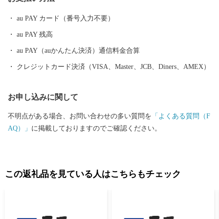
コシヒカリをはじめとした長岡自慢の品をご用意しました。ぜひ
ふるさと納税で長岡を応援してください！
au PAY カード（番号入力不要）
au PAY 残高
au PAY（auかんたん決済）通信料金合算
クレジットカード決済（VISA、Master、JCB、Diners、AMEX）
お申し込みに関して
不明点がある場合、お問い合わせの多い質問を
「よくある質問（F
AQ）」
に掲載しておりますのでご確認ください。
この返礼品を見ている人はこちらもチェック