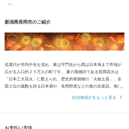
い。
新潟県長岡市のご紹介
信濃川が市内中央を流れ、東は守門岳から西は日本海まで市域が
広がる人口約２５万人の町です。 夏の風物詩である長岡花火は
「日本三大花火」に数えられ、歴史的発掘物の「火焔土器」、全
国２位の蔵数を誇る日本酒や、長岡野菜などの食の名産品、海外
からも買い付けが増加している錦鯉、豊かな自然を生かした風光
自治体紹介をもっと見る
明媚な棚田など、さまざまな特色と文化を持った個性豊かなエリ
アが包括されています。 さらに、うまい米の代名詞「コシヒカ
リ」は、長岡市が発祥。化学肥料や農薬を減らした特別栽培米の
生産量は全国トップクラスです。 お礼の品には色もつやも最高の
お支払い方法