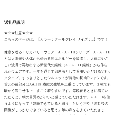
返礼品説明
★☆★注意★☆★
こちらのページは、【カラー：クールグレイ サイズ：L】です！
健康を着る！リカバリーウェア A・A・THシリーズ A・A・TH
とは太陽光や人体から伝わる熱エネルギーを吸収し、人体にやさ
しい波長で再放出する新世代の繊維（A・A・TH繊維）から作ら
れたウェアです。一年を通じて部屋着として着用いただけるVネッ
クタイプ。すっきりとしたシルエットが特徴の長袖Tシャツです。
首元の後部分はAATH® 繊維の生地を二重にしています。１枚でも
暖かく過ごせる上、すごく着やすいです。毎晩寝るときに着てい
ただくと、朝の目覚めがいいと感じていただけます。A·A·THを使
うようになって「熟睡できていると思う」という声や「運動後の
回復がしっかりできていると思う」等の声ををよくいただきま