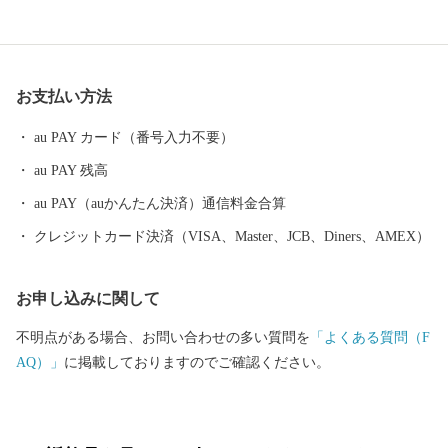
明媚な棚田など、さまざまな特色と文化を持った個性豊かなエリ
アが包括されています。 さらに、うまい米の代名詞「コシヒカ
リ」は、長岡市が発祥。化学肥料や農薬を減らした特別栽培米の
生産量は全国トップクラスです。 お礼の品には色もつやも最高の
お支払い方法
コシヒカリをはじめとした長岡自慢の品をご用意しました。ぜひ
ふるさと納税で長岡を応援してください！
au PAY カード（番号入力不要）
au PAY 残高
au PAY（auかんたん決済）通信料金合算
クレジットカード決済（VISA、Master、JCB、Diners、AMEX）
お申し込みに関して
不明点がある場合、お問い合わせの多い質問を
「よくある質問（F
AQ）」
に掲載しておりますのでご確認ください。