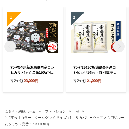
1
2
75-PG48F新潟県長岡産コシ
75-7N101C新潟県長岡産コ
ヒカリ パックご飯150g×48
シヒカリ10kg（特別栽培
個（特別栽培米）
米）【2026年8月下旬発送】
23,000円
21,000円
寄附金額
寄附金額
ふるさと納税ホーム
ファッション
服
I4-02DA【カラー：クールグレイ サイズ：L】リカバリーウェア A.A.TH/ ルー
ムシャツ（品番：AAJ91300）