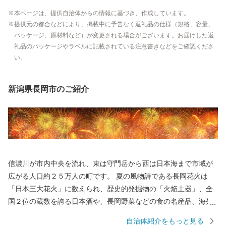
本ページは、提供自治体からの情報に基づき、作成しています。
提供元の都合などにより、掲載中に予告なく返礼品の仕様（規格、容量、
パッケージ、原材料など）が変更される場合がございます。お届けした返
礼品のパッケージやラベルに記載されている注意書きなどをご確認くださ
い。
新潟県長岡市のご紹介
信濃川が市内中央を流れ、東は守門岳から西は日本海まで市域が
広がる人口約２５万人の町です。 夏の風物詩である長岡花火は
「日本三大花火」に数えられ、歴史的発掘物の「火焔土器」、全
国２位の蔵数を誇る日本酒や、長岡野菜などの食の名産品、海外
からも買い付けが増加している錦鯉、豊かな自然を生かした風光
自治体紹介をもっと見る