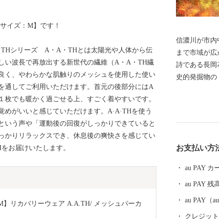
 サイズ：M】です！
信濃川が市内
THシリーズ A・A・THとは太陽光や人体から伝
まで市域が広が
しい波長で再放出する新世代の繊維（A・A・TH繊
詩である長岡
良く、やわらかな肌触りのメッシュを使用した使い
史的発掘物の
を通してご利用いただけます。首元の後部分にはA
本酒や、長岡
。１枚でも暖かく過ごせる上、すごく着やすいです。
付けが増加し
めがいいと感じていただけます。A·A·THを使う
明媚な棚田な
という声や「運動後の回復がしっかりできていると
豊かなエリアが包括
っかりリラックスでき、休息後の爽快さを感じてい
の代名詞「コ
お支払い方
THをお届けいたします。
や農薬を減ら
ラスです。 お礼の品には色もつやも最高のコシヒカリ
au PAY
をはじめとし
au PAY 残
ふるさと納税
au PAY
M】リカバリーウェア A.A.TH/ メッシュパーカ
クレジットカ