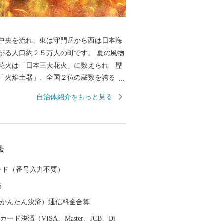
中央を流れ、東は守門岳から西は日本海
る人口約２５万人の町です。 夏の風物
花火は「日本三大花火」に数えられ、歴
「火焔土器」、全国２位の蔵数を誇る日
野菜などの食の名産品、海外からも買い
自治体紹介をもっと見る
ている錦鯉、豊かな自然を生かした風光
ど、さまざまな特色と文化を持った個性
されています。 さらに、うまい米
シヒカリ」は、長岡市が発祥。化学肥料
法
した特別栽培米の生産量は全国トップク
 カード（番号入力不要）
た長岡自慢の品をご用意しました。ぜひ
高
で長岡を応援してください！
（auかんたん決済）通信料金合算
ード決済（VISA、Master、JCB、Di