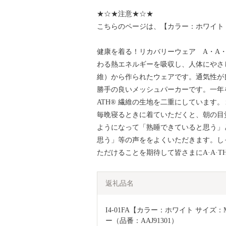
★☆★注意★☆★
こちらのページは、【カラー：ホワイト
健康を着る！リカバリーウェア A・A・
わる熱エネルギーを吸収し、人体にやさ
維）から作られたウェアです。通気性が
勝手の良いメッシュパーカーです。一年
ATH® 繊維の生地を二重にしています
毎晩寝るときに着ていただくと、朝の目覚
ようになって「熟睡できていると思う」
思う」等の声ををよくいただきます。し
ただけることを期待して皆さまにA·A·
返礼品名
I4-01FA【カラー：ホワイト サイズ：
ー（品番：AAJ91301）