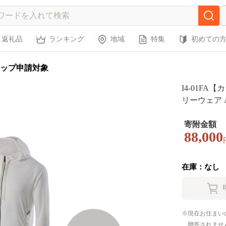
返礼品
ランキング
地域
特集
初めての
ップ申請対象
I4-01F
リーウェア 
AAJ91301）
寄附金額
88,000
在庫：なし
現在お住まい
贈答されませ