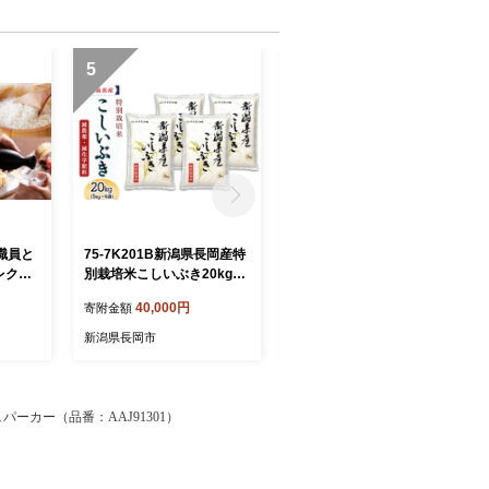
5
6
職員と
75-7K201B新潟県長岡産特
75-7K10ZB【12ヶ月連続お
レクト
別栽培米こしいぶき20kg
届け】新潟県長岡産特別栽
（5kg×4袋）【2026年8月
培米こしいぶき10kg（5kg×
40,000円
240,000円
寄附金額
寄附金額
発送】
2袋）【2026年8月発送開
始】
新潟県長岡市
新潟県長岡市
ュパーカー（品番：AAJ91301）