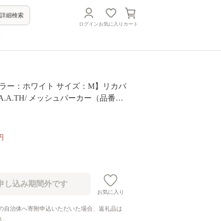
詳細検索
ログイン
お気に入り
カート
方
A【カラー：ホワイト サイズ：M】リカバ
A.A.TH/ メッシュパーカー（品番：
円
お気に入り
の自治体へ寄附申込いただいた場合、返礼品は
ん。