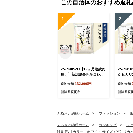
この自治体のおすすめ返礼
1
2
75-7N05ZC【12ヶ月連続お
75-7N
届け】新潟県長岡産コシヒ
シヒカリ
カリ5kg（特別栽培米）【2
米）【20
132,000円
寄附金額
寄附金額
026年8月下旬発送開始】
送】
新潟県長岡市
新潟県長
ふるさと納税ホーム
ファッション
ふるさと納税ホーム
ランキング
フ
I4-01FA【カラー：ホワイト サイズ：M】リカバリ