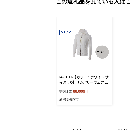
この返礼品を見ている人は
I4-01HA【カラー：ホワイト サ
イズ：O】リカバリーウェア A.
A.TH/ メッシュパーカー（品
88,000円
寄附金額
番：AAJ91301）
新潟県長岡市