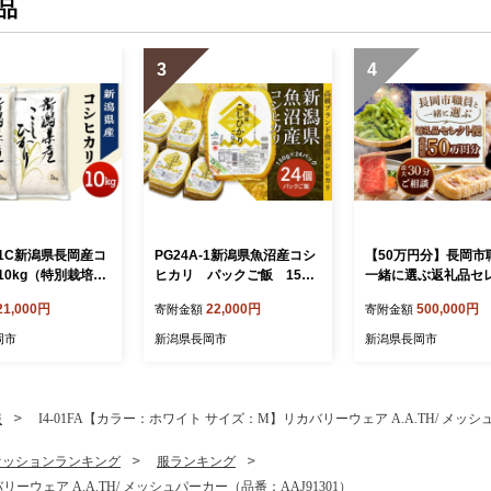
品
3
4
101C新潟県長岡産コ
PG24A-1新潟県魚沼産コシ
【50万円分】長岡市
10kg（特別栽培
ヒカリ パックご飯 150g
一緒に選ぶ返礼品セ
26年8月下旬発
×24パック
便
21,000円
22,000円
500,000円
寄附金額
寄附金額
岡市
新潟県長岡市
新潟県長岡市
服
I4-01FA【カラー：ホワイト サイズ：M】リカバリーウェア A.A.TH/ メッシ
ァッションランキング
服ランキング
ーウェア A.A.TH/ メッシュパーカー（品番：AAJ91301）